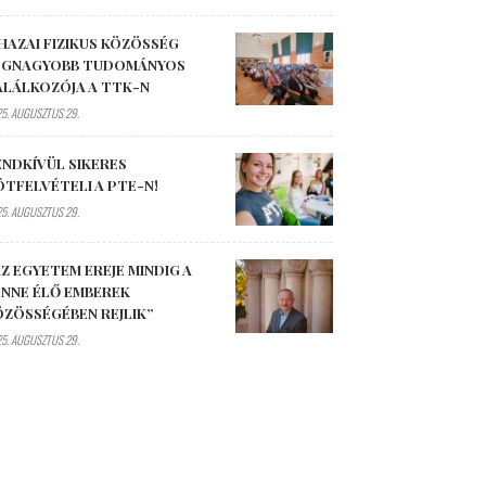
HAZAI FIZIKUS KÖZÖSSÉG
EGNAGYOBB TUDOMÁNYOS
ALÁLKOZÓJA A TTK-N
5. AUGUSZTUS 29.
ENDKÍVÜL SIKERES
ÓTFELVÉTELI A PTE-N!
5. AUGUSZTUS 29.
Z EGYETEM EREJE MINDIG A
ENNE ÉLŐ EMBEREK
ÖZÖSSÉGÉBEN REJLIK”
5. AUGUSZTUS 29.