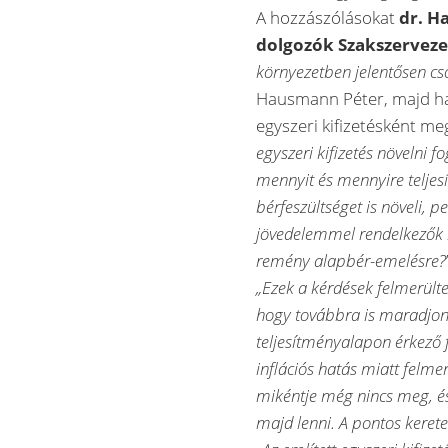
A hozzászólásokat
dr. H
dolgozók Szakszervez
környezetben jelentősen cs
Hausmann Péter, majd ha
egyszeri kifizetésként 
egyszeri kifizetés növelni 
mennyit és mennyire telje
bérfeszültséget is növeli, 
jövedelemmel rendelkezők k
remény alapbér-emelésre?
„Ezek a kérdések felmerülte
hogy továbbra is maradjon 
teljesítményalapon érkező f
inflációs hatás miatt felme
mikéntje még nincs meg, és 
majd lenni. A pontos keret