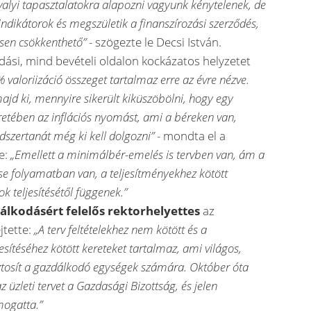
valyi tapasztalatokra alapozni vagyunk kénytelenek, de
indikátorok és megszületik a finanszírozási szerződés,
ősen csökkenthető”
- szögezte le Decsi István.
dási, mind bevételi oldalon kockázatos helyzetet
 valoriizáció összeget
tartalmaz erre az évre nézve.
ajd ki, mennyire sikerült kiküszöbölni, hogy egy
eretében az inflációs nyomást, ami a béreken van,
dszertanát még ki kell dolgozni”
- mondta el a
e:
„Emellett a minimálbér-emelés is tervben van, ám a
ése folyamatban van, a teljesítményekhez kötött
k teljesítésétől függenek.”
álkodásért felelős rektorhelyettes
az
jtette:
„A terv feltételekhez nem kötött és a
esítéséhez kötött kereteket tartalmaz, ami világos,
iztosít a gazdálkodó egységek számára. Október óta
 üzleti tervet a Gazdasági Bizottság, és jelen
mogatta.”