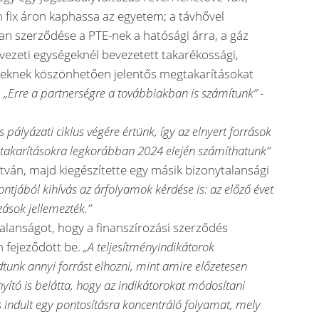
 fix áron kaphassa az egyetem; a távhővel
an szerződése a PTE-nek a hatósági árra, a gáz
vezeti egységeknél bevezetett takarékossági,
éseknek köszönhetően jelentős megtakarításokat
.
„Erre a partnerségre a továbbiakban is számítunk”
-
s pályázati ciklus végére értünk, így az elnyert források
akarításokra legkorábban 2024 elején számíthatunk”
tván, majd kiegészítette egy másik bizonytalansági
ntjából kihívás az árfolyamok kérdése is: az előző évet
ások jellemezték.”
alanságot, hogy a finanszírozási szerződés
fejeződött be.
„A teljesítményindikátorok
tunk annyi forrást elhozni, mint amire előzetesen
yító is belátta, hogy az indikátorokat módosítani
s indult egy pontosításra koncentráló folyamat, mely