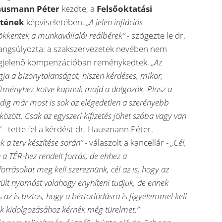
ausmann Péter
kezdte, a
Felsőoktatási
etének
képviseletében.
„A jelen inflációs
ökkentek a munkavállalói reálbérek”
- szögezte le dr.
ngsúlyozta: a szakszervezetek nevében nem
megjelenő kompenzációban reménykedtek.
„Az
fogja a bizonytalanságot, hiszen kérdéses, mikor,
sítményhez kötve kapnak majd a dolgozók. Plusz a
pedig már most is sok az elégedetlen a szerényebb
özött. Csak az egyszeri kifizetés jöhet szóba vagy van
” - tette fel a kérdést dr. Hausmann Péter.
k a terv készítése során”
- válaszolt a kancellár -
„Cél,
a TÉR-hez rendelt forrás, de ehhez a
orrásokat meg kell szereznünk, cél az is, hogy az
rült nyomást valahogy enyhíteni tudjuk, de ennek
az is biztos, hogy a bértorlódásra is figyelemmel kell
ek kidolgozásához kérnék még türelmet.”