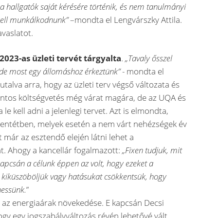
 a hallgatók saját kérésére történik, és nem tanulmányi
kell munkálkodnunk”
–mondta el Lengvárszky Attila.
vaslatot.
2023-as üzleti terv
ét tárgyalta
.
„Tavaly ősszel
 de most egy állomáshoz érkeztünk”
- mondta el
 utalva arra, hogy az üzleti terv végső változata és
ntos költségvetés még várat magára, de az UQA és
le kell adni a jelenlegi tervet. Azt is elmondta,
llentétben, melyek esetén a nem várt nehézségek év
 már az esztendő elején látni lehet a
t. Ahogy a kancellár fogalmazott:
„Fixen tudjuk, mit
kapcsán a célunk éppen az volt, hogy ezeket a
 kiküszöböljük vagy hatásukat csökkentsük, hogy
hessünk.
”
t az energiaárak növekedése. E kapcsán Decsi
ogy egy jogszabályváltozás révén lehetővé vált,