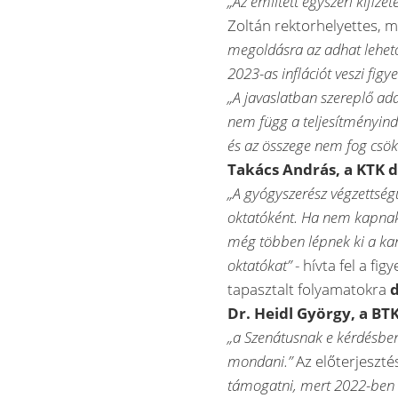
„Az említett egyszeri kifiz
Zoltán rektorhelyettes, m
megoldásra az adhat lehető
2023-as inflációt veszi figy
„A javaslatban szereplő ad
nem függ a teljesítményindi
és az összege nem fog csök
Takács András, a KTK 
„A gyógyszerész végzettség
oktatóként. Ha nem kapnak 
még többen lépnek ki a kar
oktatókat”
- hívta fel a fig
tapasztalt folyamatokra
d
Dr. Heidl György, a BT
„a Szenátusnak e kérdésben
mondani.”
Az előterjeszté
támogatni, mert 2022-ben tő