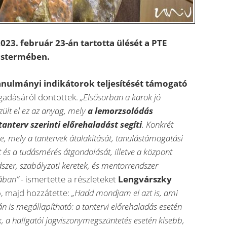
023. február 23-án tartotta ülését a PTE
cstermében.
anulmányi indikátorok teljesítését támogató
gadásáról döntöttek.
„Elsősorban a karok jó
ült el ez az anyag, mely
a lemorzsolódás
anterv szerinti előrehaladást segíti
. Konkrét
sze, mely a tantervek átalakítását, tanulástámogatási
és a tudásmérés átgondolását, illetve a központ
szer, szabályzati keretek, és mentorrendszer
gában”
- ismertette a részleteket
Lengvárszky
ó
, majd hozzátette:
„Hadd mondjam el azt is, ami
n is megállapítható: a tantervi előrehaladás esetén
 a hallgatói jogviszonymegszüntetés esetén kisebb,