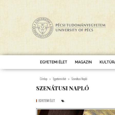
Ugrás a tartalomra
EGYETEMI ÉLET
MAGAZIN
KULTÚR
Címlap
Egyetemi élet
Szenátusi Napló
SZENÁTUSI NAPLÓ
EGYETEMI ÉLET