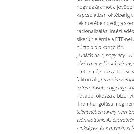
hogy az áramot a jövőben
kapcsolatban októberig v
tekintetében pedig a szer
racionalizálási intézked
sikerült elérnie a PTE-nek
húzta alá a kancellár.
„Kihívás az is, hogy egy EU-
révén megvalósuló bérmegt
-
tette még hozzá Decsi Is
faktorral:
„Tervezés szempo
extremitások, nagy ingadoz
Tovább fokozza a bizonyt
finomhangolása még nem 
tekintetében tavaly nem tud
számítottunk. Az ágazatirán
szükséges, és e mentén el i