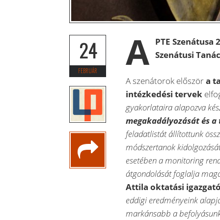
A
PTE Szenátusa 2
24
Szenátusi Taná
FEBRUÁR
A szenátorok először
a t
intézkedési tervek
elfo
gyakorlataira alapozva kész
megakadályozását és a t
feladatlistát állítottunk ös
módszertanok kidolgozását 
esetében a monitoring rend
átgondolását foglalja ma
Attila oktatási igazgat
eddigi eredményeink alapjá
markánsabb a befolyásunk,