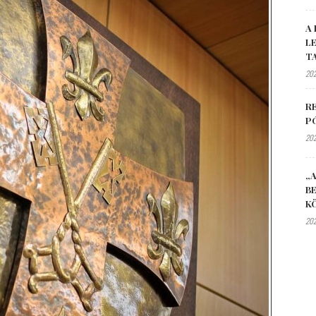
A 
L
T
202
R
P
202
„A
B
K
202