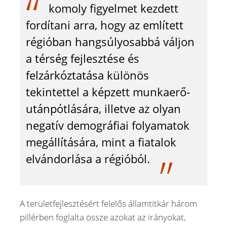
komoly figyelmet kezdett
fordítani arra, hogy az említett
régióban hangsúlyosabbá váljon
a térség fejlesztése és
felzárkóztatása különös
tekintettel a képzett munkaerő-
utánpótlására, illetve az olyan
negatív demográfiai folyamatok
megállítására, mint a fiatalok
elvándorlása a régióból.
A területfejlesztésért felelős államtitkár három
pillérben foglalta össze azokat az irányokat,