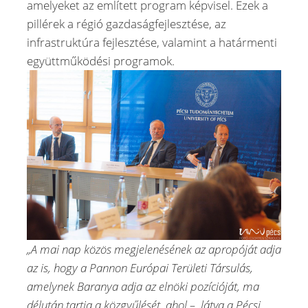
amelyeket az említett program képvisel. Ezek a
pillérek a régió gazdaságfejlesztése, az
infrastruktúra fejlesztése, valamint a határmenti
együttműködési programok.
„A mai nap közös megjelenésének az apropóját adja
az is, hogy a Pannon Európai Területi Társulás,
amelynek Baranya adja az elnöki pozícióját, ma
délután tartja a közgyűlését, ahol – látva a Pécsi