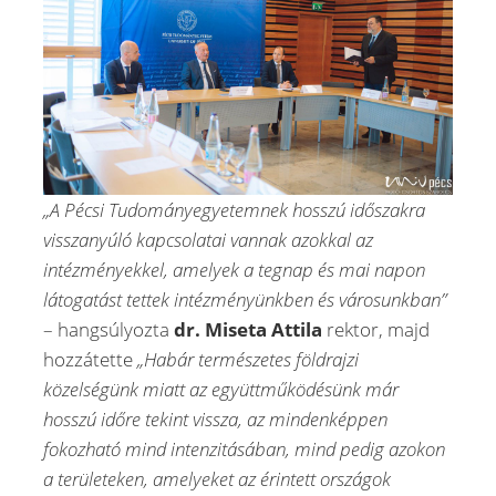
„A Pécsi Tudományegyetemnek hosszú időszakra
visszanyúló kapcsolatai vannak azokkal az
intézményekkel, amelyek a tegnap és mai napon
látogatást tettek intézményünkben és városunkban”
– hangsúlyozta
dr. Miseta Attila
rektor, majd
hozzátette
„Habár természetes földrajzi
közelségünk miatt az együttműködésünk már
hosszú időre tekint vissza, az mindenképpen
fokozható mind intenzitásában, mind pedig azokon
a területeken, amelyeket az érintett országok