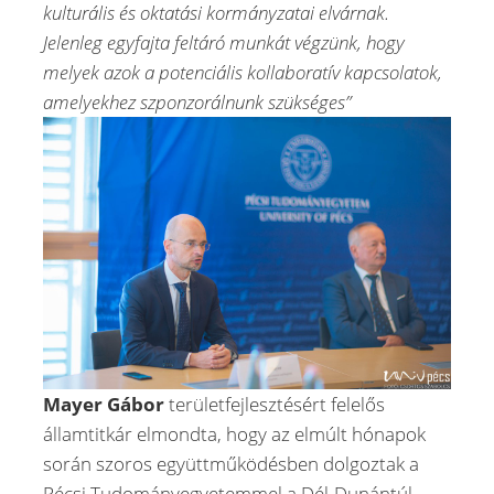
kulturális és oktatási kormányzatai elvárnak.
Jelenleg egyfajta feltáró munkát végzünk, hogy
melyek azok a potenciális kollaboratív kapcsolatok,
amelyekhez szponzorálnunk szükséges”
Mayer Gábor
területfejlesztésért felelős
államtitkár elmondta, hogy az elmúlt hónapok
során szoros együttműködésben dolgoztak a
Pécsi Tudományegyetemmel a Dél-Dunántúl