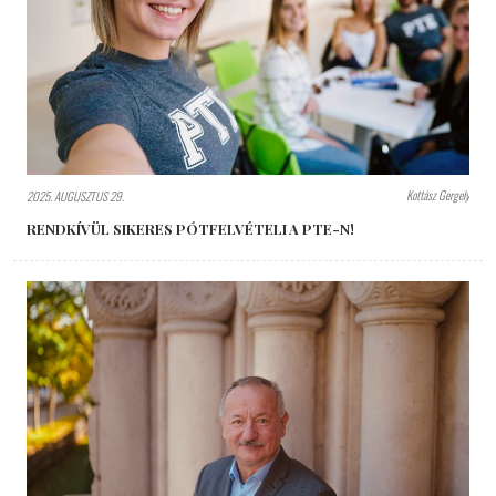
Kottász Gergely
2025. AUGUSZTUS 29.
RENDKÍVÜL SIKERES PÓTFELVÉTELI A PTE-N!