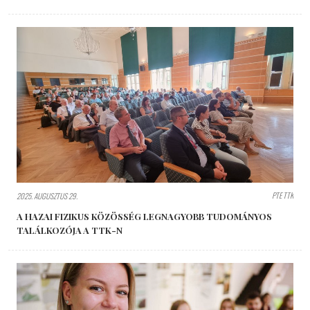
PTE TTK
2025. AUGUSZTUS 29.
A HAZAI FIZIKUS KÖZÖSSÉG LEGNAGYOBB TUDOMÁNYOS
TALÁLKOZÓJA A TTK-N