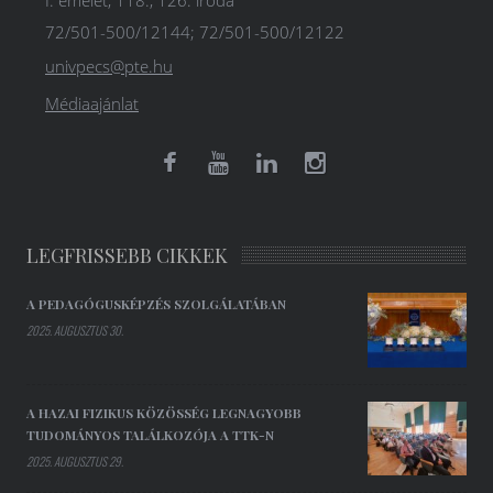
I. emelet, 118., 126. iroda
72/501-500/12144; 72/501-500/12122
univpecs@pte.hu
Médiaajánlat
LEGFRISSEBB CIKKEK
A PEDAGÓGUSKÉPZÉS SZOLGÁLATÁBAN
2025. AUGUSZTUS 30.
A HAZAI FIZIKUS KÖZÖSSÉG LEGNAGYOBB
TUDOMÁNYOS TALÁLKOZÓJA A TTK-N
2025. AUGUSZTUS 29.