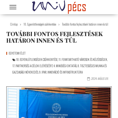
Ugrás a tartalomra
Címlap
10. Egyenlőtlenségek csökkentése
További fontos fejlesztések határon innen és túl
TOVÁBBI FONTOS FEJLESZTÉSEK
HATÁRON INNEN ÉS TÚL
EGYETEMI ÉLET
10. EGYENLŐTLENSÉGEK CSÖKKENTÉSE
,
11. FENNTARTHATÓ VÁROSOK ÉS KÖZÖSSÉGEK
,
17. PARTNERSÉG A CÉLOK ELÉRÉSÉÉRT
,
4. MINŐSÉGI OKTATÁS
,
8. TISZTESSÉGES MUNKA ÉS
GAZDASÁGI NÖVEKEDÉS
,
9. IPAR, INNOVÁCIÓ ÉS INFRASTRUKTÚRA
2024. MÁJUS 09.