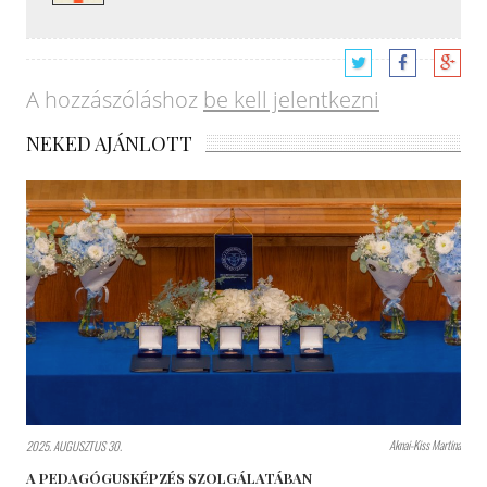
A hozzászóláshoz
be kell jelentkezni
NEKED AJÁNLOTT
Aknai-Kiss Martina
2025. AUGUSZTUS 30.
A PEDAGÓGUSKÉPZÉS SZOLGÁLATÁBAN