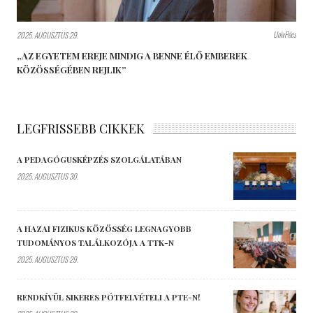
UnivPécs
2025. AUGUSZTUS 29.
„AZ EGYETEM EREJE MINDIG A BENNE ÉLŐ EMBEREK
KÖZÖSSÉGÉBEN REJLIK”
LEGFRISSEBB CIKKEK
A PEDAGÓGUSKÉPZÉS SZOLGÁLATÁBAN
2025. AUGUSZTUS 30.
A HAZAI FIZIKUS KÖZÖSSÉG LEGNAGYOBB
TUDOMÁNYOS TALÁLKOZÓJA A TTK-N
2025. AUGUSZTUS 29.
RENDKÍVÜL SIKERES PÓTFELVÉTELI A PTE-N!