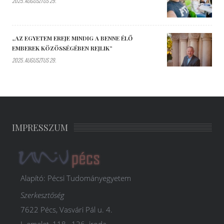
2025. AUGUSZTUS 29.
„AZ EGYETEM EREJE MINDIG A BENNE ÉLŐ
EMBEREK KÖZÖSSÉGÉBEN REJLIK”
2025. AUGUSZTUS 29.
IMPRESSZUM
Alapító: Pécsi Tudományegyetem
Szerkesztőség
7622 Pécs, Vasvári Pál u. 4.