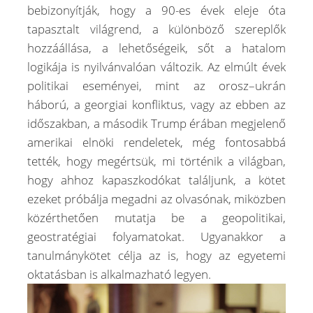
bebizonyítják, hogy a 90-es évek eleje óta
tapasztalt világrend, a különböző szereplők
hozzáállása, a lehetőségeik, sőt a hatalom
logikája is nyilvánvalóan változik. Az elmúlt évek
politikai eseményei, mint az orosz–ukrán
háború, a georgiai konfliktus, vagy az ebben az
időszakban, a második Trump érában megjelenő
amerikai elnöki rendeletek, még fontosabbá
tették, hogy megértsük, mi történik a világban,
hogy ahhoz kapaszkodókat találjunk, a kötet
ezeket próbálja megadni az olvasónak, miközben
közérthetően mutatja be a geopolitikai,
geostratégiai folyamatokat. Ugyanakkor a
tanulmánykötet célja az is, hogy az egyetemi
oktatásban is alkalmazható legyen.