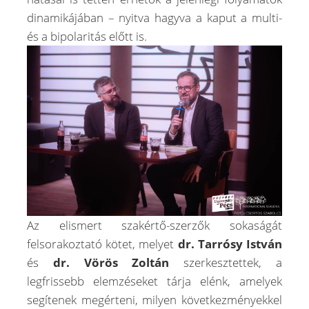
dinamikájában – nyitva hagyva a kaput a multi-
és a bipolaritás előtt is.
Az elismert szakértő-szerzők sokaságát
felsorakoztató kötet, melyet
dr. Tarrósy István
és
dr. Vörös Zoltán
szerkesztettek, a
legfrissebb elemzéseket tárja elénk, amelyek
segítenek megérteni, milyen következményekkel