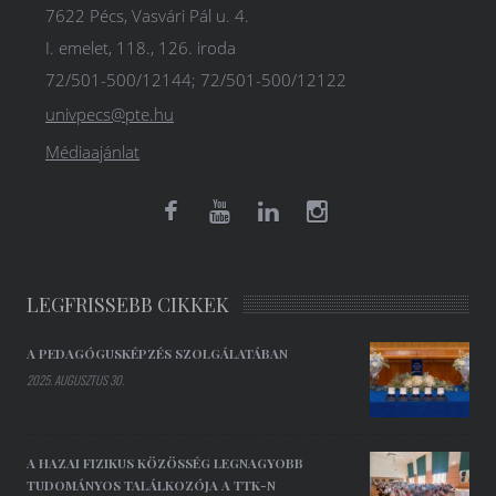
7622 Pécs, Vasvári Pál u. 4.
I. emelet, 118., 126. iroda
72/501-500/12144; 72/501-500/12122
univpecs@pte.hu
Médiaajánlat
LEGFRISSEBB CIKKEK
A PEDAGÓGUSKÉPZÉS SZOLGÁLATÁBAN
2025. AUGUSZTUS 30.
A HAZAI FIZIKUS KÖZÖSSÉG LEGNAGYOBB
TUDOMÁNYOS TALÁLKOZÓJA A TTK-N