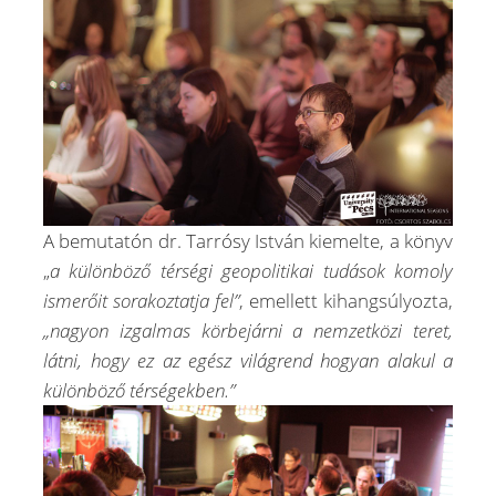
A bemutatón dr. Tarrósy István kiemelte, a könyv
„
a különböző térségi geopolitikai tudások komoly
ismerőit sorakoztatja fel”
, emellett kihangsúlyozta,
„nagyon izgalmas körbejárni a nemzetközi teret,
látni, hogy ez az egész világrend hogyan alakul a
különböző térségekben.”