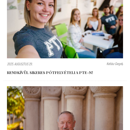
Kottász Gergely
2025. AUGUSZTUS 29.
RENDKÍVÜL SIKERES PÓTFELVÉTELI A PTE-N!