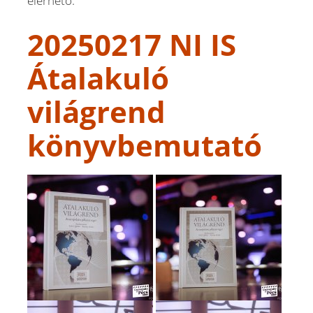
elérhető.
20250217 NI IS
Átalakuló
világrend
könyvbemutató