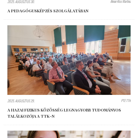
Aknai-Kiss Martina
2025. AUGUSZTUS 30.
A PEDAGÓGUSKÉPZÉS SZOLGÁLATÁBAN
PTE TTK
2025. AUGUSZTUS 29.
A HAZAI FIZIKUS KÖZÖSSÉG LEGNAGYOBB TUDOMÁNYOS
TALÁLKOZÓJA A TTK-N