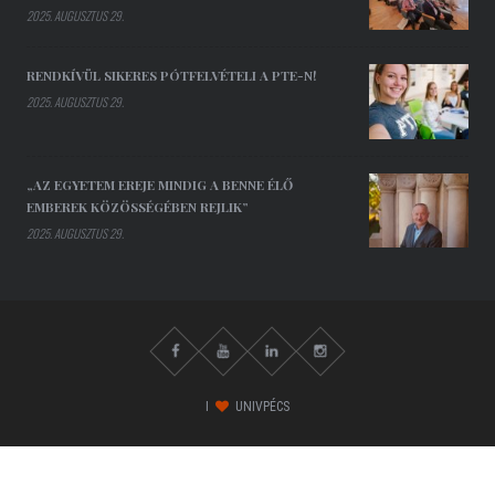
2025. AUGUSZTUS 29.
RENDKÍVÜL SIKERES PÓTFELVÉTELI A PTE-N!
2025. AUGUSZTUS 29.
„AZ EGYETEM EREJE MINDIG A BENNE ÉLŐ
EMBEREK KÖZÖSSÉGÉBEN REJLIK”
2025. AUGUSZTUS 29.
I
UNIVPÉCS