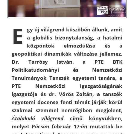
E
gy új világrend küszöbén állunk, amit
a globális bizonytalanság, a hatalmi
központok elmozdulása és a
geopolitikai dinamikák változása jellemez.
Dr. Tarrósy István, a PTE BTK
Politikatudományi és Nemzetközi
Tanulmányok Tanszék egyetemi tanára, a
PTE Nemzetközi Igazgatóságának
igazgatója és dr. Vörös Zoltán, a tanszék
egyetemi docense fenti témát járják körül
szakmai szemmel nemrégiben megjelent,
Átalakuló világrend
című könyvükben,
melyet Pécsen február 17-én mutattak be