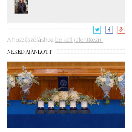
A hozzászóláshoz
be kell jelentkezni
NEKED AJÁNLOTT