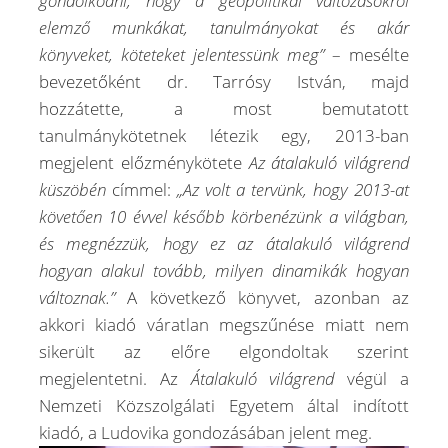
gondolkodni, hogy a geopolitikai változásokról
elemző munkákat, tanulmányokat és akár
könyveket, köteteket jelentessünk meg”
– mesélte
bevezetőként dr. Tarrósy István, majd
hozzátette, a most bemutatott
tanulmánykötetnek létezik egy, 2013-ban
megjelent előzménykötete
Az átalakuló világrend
küszöbén
címmel:
„Az volt a tervünk, hogy 2013-at
követően 10 évvel később körbenézünk a világban,
és megnézzük, hogy ez az átalakuló világrend
hogyan alakul tovább, milyen dinamikák hogyan
változnak.”
A következő könyvet, azonban az
akkori kiadó váratlan megszűnése miatt nem
sikerült az előre elgondoltak szerint
megjelentetni. Az
Átalakuló világrend
végül a
Nemzeti Közszolgálati Egyetem által indított
kiadó, a Ludovika gondozásában jelent meg.