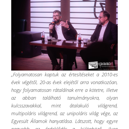
„Folyamatosan kaptuk az értesítéseket a 2010-es
évek végétől, 20-as évek elejétől arra vonatkozóan,
hogy folyamatosan rátalálnak erre a kötetre, illetve
az abban található tanulmányokra, olyan
kulcsszavakkal, mint átalakuló világrend,
multipoláris világrend, az unipoláris világ vége, az
Egyesült Államok hanyatlása. Látszott, hogy egyre
nagyobb az érdeklődés a különböző, ilyen