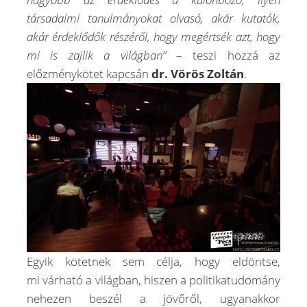
társadalmi tanulmányokat olvasó, akár kutatók,
akár érdeklődők részéről, hogy megértsék azt, hogy
mi is zajlik a világban”
– teszi hozzá az
előzménykötet kapcsán
dr. Vörös Zoltán
.
Egyik kötetnek sem célja, hogy eldöntse,
mi várható a világban, hiszen a politikatudomány
nehezen beszél a jövőről, ugyanakkor