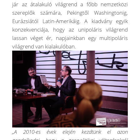
jár az átalakuló világrend a főbb nemzetközi
szereplők számára, Pekingtől Washingtonig,
Eurázsiától Latin-Amerikáig. A kiadvány egyik
konzekvenciája, hogy az unipoláris világrend
lassan véget ér, napjainkban egy multipoláris
világrend van kialakulóban.
„A 2010-es évek elején kezdtünk el azon