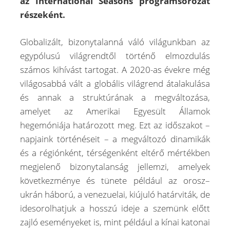
az International Seasons programsorozat
részeként.
Globalizált, bizonytalanná váló világunkban az
egypólusú világrendtől történő elmozdulás
számos kihívást tartogat. A 2020-as évekre még
világosabbá vált a globális világrend átalakulása
és annak a struktúrának a megváltozása,
amelyet az Amerikai Egyesült Államok
hegemóniája határozott meg. Ezt az időszakot –
napjaink történéseit – a megváltozó dinamikák
és a régiónként, térségenként eltérő mértékben
megjelenő bizonytalanság jellemzi, amelyek
következménye és tünete például az orosz–
ukrán háború, a venezuelai, kiújuló határviták, de
idesorolhatjuk a hosszú ideje a szemünk előtt
zajló eseményeket is, mint például a kínai katonai