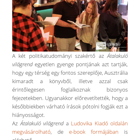
A két politikatudományi szakértő az
Átalakuló
világrend
egyetlen gyenge pontjának azt tartják,
hogy egy térség egy fontos szereplője, Ausztrália
kimaradt a könyvből, illetve azzal csak
érintőlegesen foglalkoznak bizonyos
fejezetekben. Ugyanakkor előrevetítették, hogy a
későbbiekben várható írások pótolni fogják ezt a
hiányosságot.
Az
Átalakuló világrend
a
Ludovika Kiadó oldalán
megvásárolható
, de
e-book formájában
is