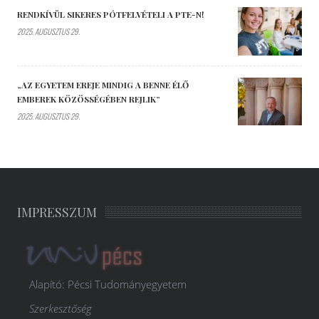
RENDKÍVÜL SIKERES PÓTFELVÉTELI A PTE-N!
2025. AUGUSZTUS 29.
„AZ EGYETEM EREJE MINDIG A BENNE ÉLŐ
EMBEREK KÖZÖSSÉGÉBEN REJLIK”
2025. AUGUSZTUS 29.
IMPRESSZUM
Alapító: Pécsi Tudományegyetem
Szerkesztőség