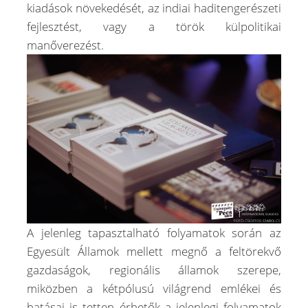
kiadások növekedését, az indiai haditengerészeti
fejlesztést, vagy a török külpolitikai
manőverezést.
A jelenleg tapasztalható folyamatok során az
Egyesült Államok mellett megnő a feltörekvő
gazdaságok, regionális államok szerepe,
miközben a kétpólusú világrend emlékei és
hatásai is tetten érhetők a jelenlegi folyamatok