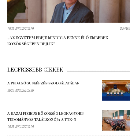
UnivPécs
2025. AUGUSZTUS 29.
„AZ EGYETEM EREJE MINDIG A BENNE ÉLŐ EMBEREK
KÖZÖSSÉGÉBEN REJLIK”
LEGFRISSEBB CIKKEK
A PEDAGÓGUSKÉPZÉS SZOLGÁLATÁBAN
2025. AUGUSZTUS 30.
A HAZAI FIZIKUS KÖZÖSSÉG LEGNAGYOBB
TUDOMÁNYOS TALÁLKOZÓJA A TTK-N
2025. AUGUSZTUS 29.