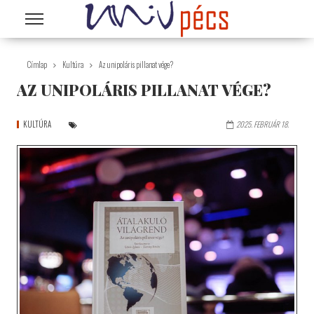
Ugrás a tartalomra
Címlap
Kultúra
Az unipoláris pillanat vége?
AZ UNIPOLÁRIS PILLANAT VÉGE?
KULTÚRA
2025. FEBRUÁR 18.