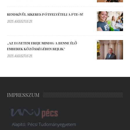
RENDKÍVÜL SIKERES PÓTFELVÉTELI A PTE-N!
2025. AUGUSZTUS 29.
„AZ EGYETEM EREJE MINDIG A BENNE ÉLŐ
EMBEREK KÖZÖSSÉGÉBEN REJLIK”
2025. AUGUSZTUS 29.
IMPRESSZUM
Alapító: Pécsi Tudományegyetem