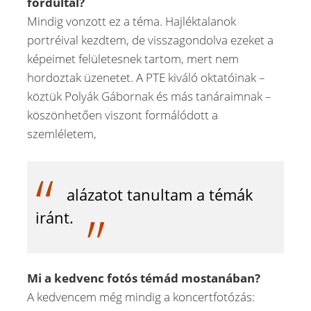
fordultál?
Mindig vonzott ez a téma. Hajléktalanok
portréival kezdtem, de visszagondolva ezeket a
képeimet felületesnek tartom, mert nem
hordoztak üzenetet. A PTE kiváló oktatóinak –
köztük Polyák Gábornak és más tanáraimnak –
köszönhetően viszont formálódott a
szemléletem,
alázatot tanultam a témák
iránt.
Mi a kedvenc fotós témád mostanában?
A kedvencem még mindig a koncertfotózás: