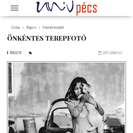
Ugrás a tartalomra
Címlap
Magazin
Önkéntes terepfotó
ÖNKÉNTES TEREPFOTÓ
MAGAZIN
2021. JÚNIUS 03.