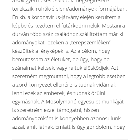
a sok gyermekes családok megsegítésére
törekszik, ruhák/élelem/adományok formájában.
Én kb. a koronavírus-járvány elején kerültem a
képbe és kezdtem el futárkodni nekik. Mostanra
durván több száz családhoz szállítottam már ki
adományokat- ezeken a „terepszemléken”
készültek a fényképek is. Az a célom, hogy
bemutassam az életüket, de úgy, hogy ne
szánalmat keltsek, vagy rajtuk élősködjek. Azt
szeretném megmutatni, hogy a legtöbb esetben
a zord környezet ellenére is tudnak vidámak
lenni ezek az emberek, és tudnak örülni
egymásnak. A Mosolymanó egyesület munkáját
is szeretném ezzel támogatni, hiszen
adományozóként is könnyebben azonosulunk
azzal, amit látnak. Emiatt is úgy gondolom, hogy