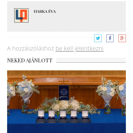
HARKA ÉVA
A hozzászóláshoz
be kell jelentkezni
NEKED AJÁNLOTT