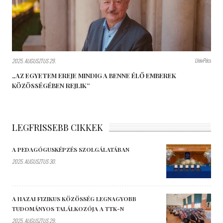
UnivPécs
2025. AUGUSZTUS 29.
„AZ EGYETEM EREJE MINDIG A BENNE ÉLŐ EMBEREK
KÖZÖSSÉGÉBEN REJLIK”
LEGFRISSEBB CIKKEK
A PEDAGÓGUSKÉPZÉS SZOLGÁLATÁBAN
2025. AUGUSZTUS 30.
A HAZAI FIZIKUS KÖZÖSSÉG LEGNAGYOBB
TUDOMÁNYOS TALÁLKOZÓJA A TTK-N
2025. AUGUSZTUS 29.