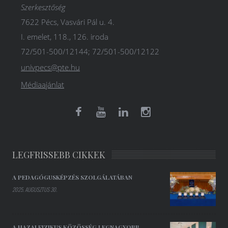
Szerkesztőség
7622 Pécs, Vasvári Pál u. 4.
I. emelet, 118., 126. iroda
72/501-500/12144; 72/501-500/12122
univpecs@pte.hu
Médiaajánlat
LEGFRISSEBB CIKKEK
A PEDAGÓGUSKÉPZÉS SZOLGÁLATÁBAN
2025. AUGUSZTUS 30.
A HAZAI FIZIKUS KÖZÖSSÉG LEGNAGYOBB