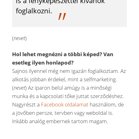
is a fényképészettel kívánok
foglalkozni.
(
nevet
)
Hol lehet megnézni a többi képed? Van
esetleg ilyen honlapod?
Sajnos ilyennel még nem igazán foglalkoztam. Az
alkotás jobban érdekel, mint a selfmarketing.
(
nevet
) Az iparon belül amúgy is a minőségi
munka és a kapcsolati tőke juttat szerződéshez.
Nagyrészt a
Facebook oldalamat
használom, de
a jövőben persze, tervben vagy weboldal is.
Inkább analóg embernek tartom magam.