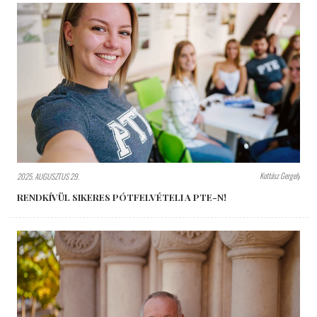
Kottász Gergely
2025. AUGUSZTUS 29.
RENDKÍVÜL SIKERES PÓTFELVÉTELI A PTE-N!