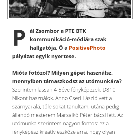
P
ál Zsombor a PTE BTK
kommunikáció-médiára szak
hallgatója. Ő a
PositivePhoto
pályázat egyik nyertese.
Mióta fotózol? Milyen gépet használsz,
mennyiben támaszkodsz az utómunkára?
Szerintem lassan 4-5éve fényképezek. D810
Nikont használok. Anno Cseri László vett a
szárnyai alá, tőle sokat tanultam, utána pedig
állandó mesterem Marsalkó Péter bácsi lett. Az
utómunka szerintem nagyon fontos: ez a
fényképész kreatív eszköze arra, hogy olyan