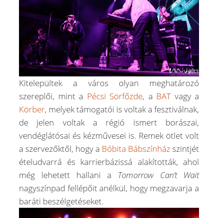
Kitelepültek a város olyan meghatározó
szereplői, mint a
Pécsi Sörfőzde
, a
BAT
vagy a
Körber
, melyek támogatói is voltak a fesztiválnak,
de jelen voltak a régió ismert borászai,
vendéglátósai és kézművesei is. Remek ötlet volt
a szervezőktől, hogy a
Bóbita Bábszínház
szintjét
ételudvarrá és karrierbázissá alakították, ahol
még lehetett hallani a
Tomorrow Can’t Wait
nagyszínpad fellépőit anélkül, hogy megzavarja a
baráti beszélgetéseket.