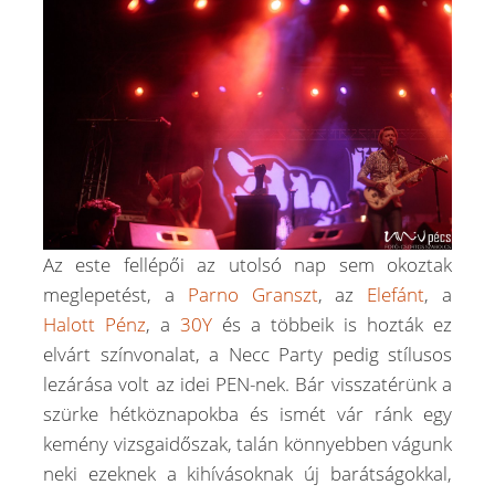
Az este fellépői az utolsó nap sem okoztak
meglepetést, a
Parno Granszt
, az
Elefánt
, a
Halott Pénz
, a
30Y
és a többeik is hozták ez
elvárt színvonalat, a Necc Party pedig stílusos
lezárása volt az idei PEN-nek. Bár visszatérünk a
szürke hétköznapokba és ismét vár ránk egy
kemény vizsgaidőszak, talán könnyebben vágunk
neki ezeknek a kihívásoknak új barátságokkal,