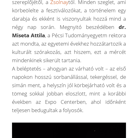
szereplőjétől, a
Zsolnay
tól. Minden szeglet, ami
körbeölelte a fesztiválozókat, a történelem egy
darabja és ekként is viszonyultak hozzá mind a
négy nap során. Megnyitó beszédében
dr.
Miseta Attila
, a Pécsi Tudományegyetm rektora
azt mondta, az egyetemi évekhez hozzátartozik a
kulturált szórakozás, azt hiszem, ezt a mércét
mindenkinek sikerült tartania.
A beléptetés – ahogyan az várható volt – az első
napokon hosszú sorbanállással, tekergéssel, de
simán ment, a helyszín jól körbejárható volt és a
tömeg sokkal jobban eloszlott, mint a korábbi
években az Expo Centerben, ahol időnként
teljesen bedugultak a folyosók.