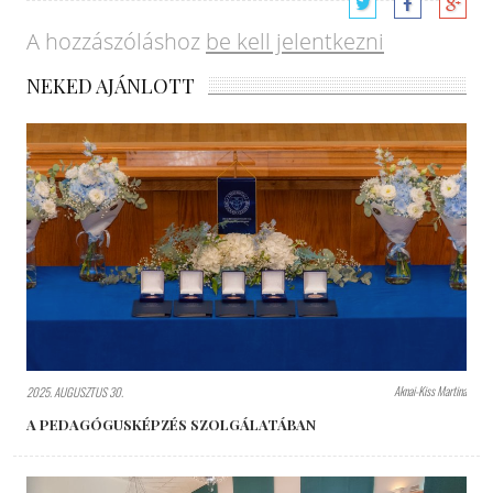
A hozzászóláshoz
be kell jelentkezni
NEKED AJÁNLOTT
Aknai-Kiss Martina
2025. AUGUSZTUS 30.
A PEDAGÓGUSKÉPZÉS SZOLGÁLATÁBAN