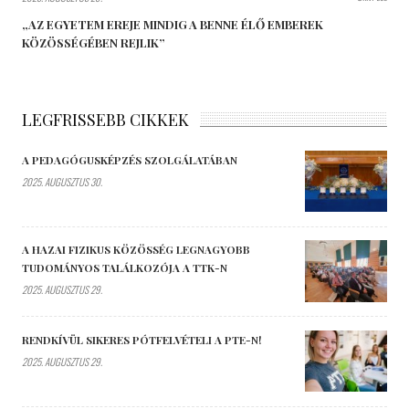
„AZ EGYETEM EREJE MINDIG A BENNE ÉLŐ EMBEREK
KÖZÖSSÉGÉBEN REJLIK”
LEGFRISSEBB CIKKEK
A PEDAGÓGUSKÉPZÉS SZOLGÁLATÁBAN
2025. AUGUSZTUS 30.
A HAZAI FIZIKUS KÖZÖSSÉG LEGNAGYOBB
TUDOMÁNYOS TALÁLKOZÓJA A TTK-N
2025. AUGUSZTUS 29.
RENDKÍVÜL SIKERES PÓTFELVÉTELI A PTE-N!
2025. AUGUSZTUS 29.