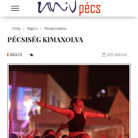
Ugrás a tartalomra
Címlap
Magazin
Pécsiség kimaxolva
PÉCSISÉG KIMAXOLVA
MAGAZIN
2025. MÁJUS 04.