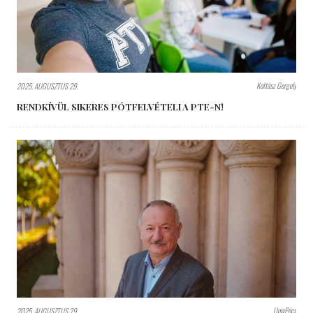
Kottász Gergely
2025. AUGUSZTUS 29.
RENDKÍVÜL SIKERES PÓTFELVÉTELI A PTE-N!
UnivPécs
2025. AUGUSZTUS 29.