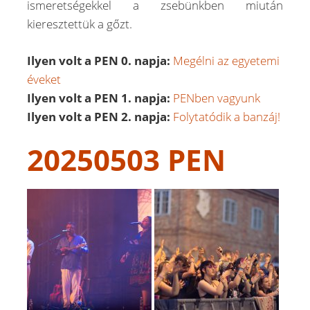
ismeretségekkel a zsebünkben miután
kieresztettük a gőzt.
Ilyen volt a PEN 0. napja:
Megélni az egyetemi
éveket
Ilyen volt a PEN 1. napja:
PENben vagyunk
Ilyen volt a PEN 2. napja:
Folytatódik a banzáj!
20250503 PEN