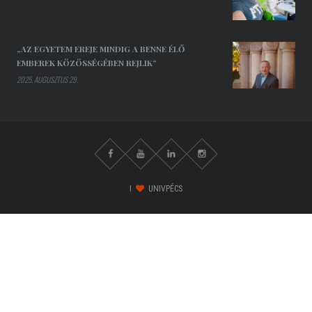
„AZ EGYETEM EREJE MINDIG A BENNE ÉLŐ
EMBEREK KÖZÖSSÉGÉBEN REJLIK”
2025. AUGUSZTUS 29.
I
UNIVPÉCS