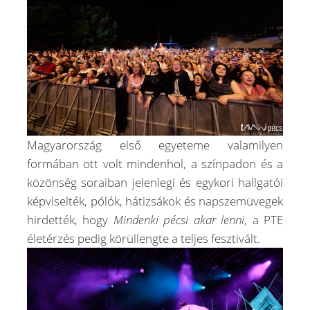
Magyarország első egyeteme valamilyen
formában ott volt mindenhol, a színpadon és a
közönség soraiban jelenlegi és egykori hallgatói
képviselték, pólók, hátizsákok és napszemüvegek
hirdették, hogy
Mindenki pécsi akar lenni
, a PTE
életérzés pedig körüllengte a teljes fesztivált.