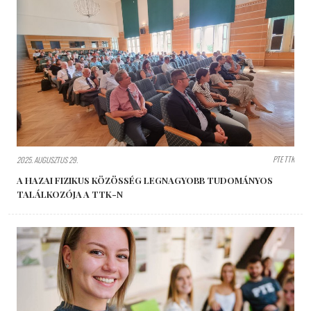
PTE TTK
2025. AUGUSZTUS 29.
A HAZAI FIZIKUS KÖZÖSSÉG LEGNAGYOBB TUDOMÁNYOS
TALÁLKOZÓJA A TTK-N