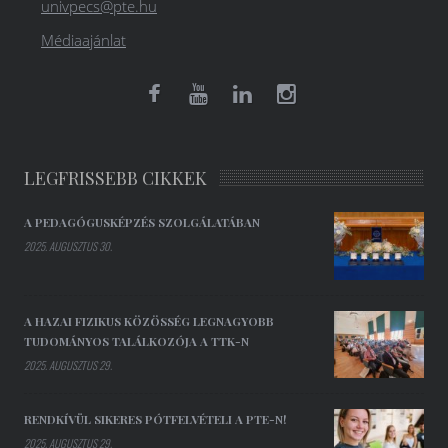
univpecs@pte.hu
Médiaajánlat
LEGFRISSEBB CIKKEK
A PEDAGÓGUSKÉPZÉS SZOLGÁLATÁBAN
2025. AUGUSZTUS 30.
A HAZAI FIZIKUS KÖZÖSSÉG LEGNAGYOBB
TUDOMÁNYOS TALÁLKOZÓJA A TTK-N
2025. AUGUSZTUS 29.
RENDKÍVÜL SIKERES PÓTFELVÉTELI A PTE-N!
2025. AUGUSZTUS 29.