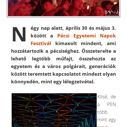
N
égy nap alatt, április 30 és május 3.
között a
Pécsi Egyetemi Napok
Fesztivál
kimaxolt mindent, ami
hozzátartozik a pécsiséghez. Összeterelte a
lehető legtöbb műfajt, összehozta az
egyetem és a város polgárait, generációk
között teremtett kapcsolatot mindezt olyan
könnyedén, mint egy lélegzetvétel.
Klisé, de
a PEN
több
mint egy