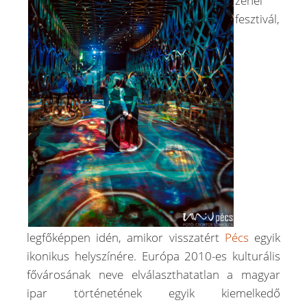
zenei
fesztivál,
legfőképpen idén, amikor visszatért
Pécs
egyik
ikonikus helyszínére. Európa 2010-es kulturális
fővárosának neve elválaszthatatlan a magyar
ipar történetének egyik kiemelkedő