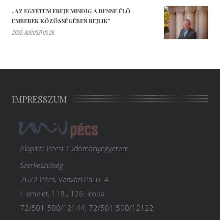
„AZ EGYETEM EREJE MINDIG A BENNE ÉLŐ
EMBEREK KÖZÖSSÉGÉBEN REJLIK”
2025. AUGUSZTUS 29.
IMPRESSZUM
Alapító: Pécsi Tudományegyetem
Szerkesztőség
7622 Pécs, Vasvári Pál u. 4.
I. emelet, 118., 126. iroda
72/501-500/12144; 72/501-500/12122