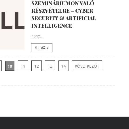
SZEMINÁRIUMON VALÓ
RÉSZVÉTELRE – CYBER
SECURITY & ARTIFICIAL
INTELLIGENCE
none...
ELOLVASOM
10
11
12
13
14
KÖVETKEZŐ ›