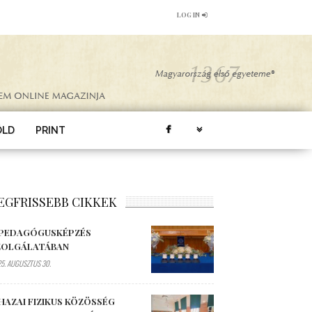
LOG IN
ÖLD
PRINT
EGFRISSEBB CIKKEK
 PEDAGÓGUSKÉPZÉS
ZOLGÁLATÁBAN
5. AUGUSZTUS 30.
HAZAI FIZIKUS KÖZÖSSÉG