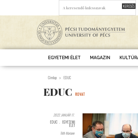
Ugrás a tartalomra
A KERESENDŐ KULCSSZAVAK
EGYETEMI ÉLET
MAGAZIN
KULTÚR
Címlap
EDUC
EDUC
ROVAT
2022. JANUÁR 17.
EDUC
EGYETEMI
ÉLET
Tóth Mariann