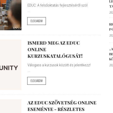
L
EDUC: A felsőoktatás fejlesztéséről szól
T
...
202
ELOLVASOM
R
P
202
ISMERD MEG AZ EDUC
ONLINE
„A
B
KURZUSKATALÓGUSÁT!
K
Válogass a kurzusok között és jelentkezz!
202
...
ELOLVASOM
AZ EDUC SZÖVETSÉG ONLINE
ESEMÉNYE - RÉSZLETES