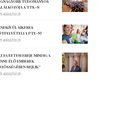
EGNAGYOBB TUDOMÁNYOS
ALÁLKOZÓJA A TTK-N
5. AUGUSZTUS 29.
ENDKÍVÜL SIKERES
ÓTFELVÉTELI A PTE-N!
5. AUGUSZTUS 29.
Z EGYETEM EREJE MINDIG A
ENNE ÉLŐ EMBEREK
ÖZÖSSÉGÉBEN REJLIK”
5. AUGUSZTUS 29.