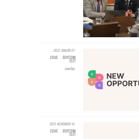
2022. JANUÁR 07.
EDUC
EGYETEMI
ÉLET
UnivPécs
2021. NOVEMBER 10.
EDUC
EGYETEMI
ÉLET