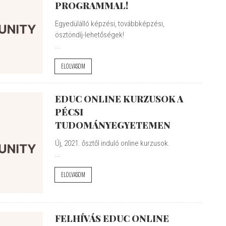
PROGRAMMAL!
Egyedülálló képzési, továbbképzési,
ösztöndíj-lehetőségek!
...
ELOLVASOM
EDUC ONLINE KURZUSOK A
PÉCSI
TUDOMÁNYEGYETEMEN
Új, 2021. ősztől induló online kurzusok.
...
ELOLVASOM
FELHÍVÁS EDUC ONLINE