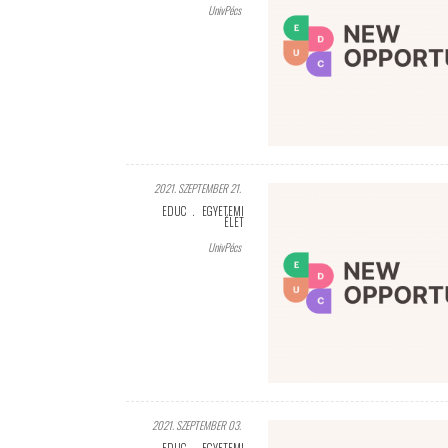
UnivPécs
2021. SZEPTEMBER 21.
EDUC
EGYETEMI
ÉLET
UnivPécs
2021. SZEPTEMBER 03.