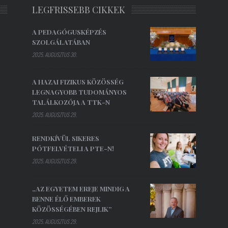
LEGFRISSEBB CIKKEK
A PEDAGÓGUSKÉPZÉS
SZOLGÁLATÁBAN
2025. AUGUSZTUS 30.
A HAZAI FIZIKUS KÖZÖSSÉG
LEGNAGYOBB TUDOMÁNYOS
TALÁLKOZÓJA A TTK-N
2025. AUGUSZTUS 29.
RENDKÍVÜL SIKERES
PÓTFELVÉTELI A PTE-N!
2025. AUGUSZTUS 29.
„AZ EGYETEM EREJE MINDIG A
BENNE ÉLŐ EMBEREK
KÖZÖSSÉGÉBEN REJLIK”
2025. AUGUSZTUS 29.