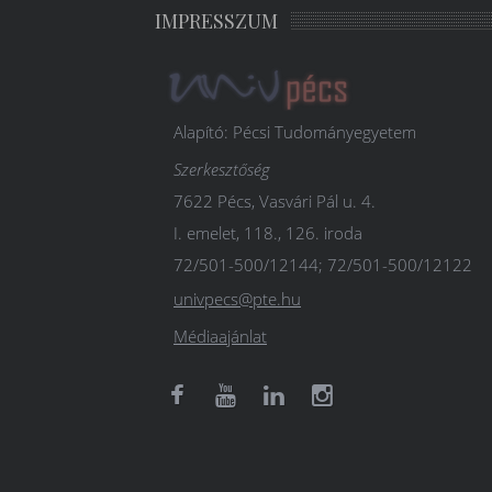
IMPRESSZUM
Alapító: Pécsi Tudományegyetem
Szerkesztőség
7622 Pécs, Vasvári Pál u. 4.
I. emelet, 118., 126. iroda
72/501-500/12144; 72/501-500/12122
univpecs@pte.hu
Médiaajánlat