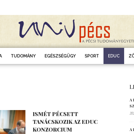
A
TUDOMÁNY
EGÉSZSÉGÜGY
SPORT
EDUC
Z
L
A
S
ISMÉT PÉCSETT
202
TANÁCSKOZIK AZ EDUC
KONZORCIUM
A 