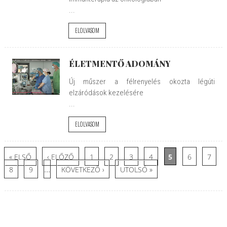
...
ELOLVASOM
ÉLETMENTŐ ADOMÁNY
Új műszer a félrenyelés okozta légúti
elzáródások kezelésére
...
ELOLVASOM
Oldalak
« ELSŐ
‹ ELŐZŐ
1
2
3
4
5
6
7
…
8
9
KÖVETKEZŐ ›
UTOLSÓ »