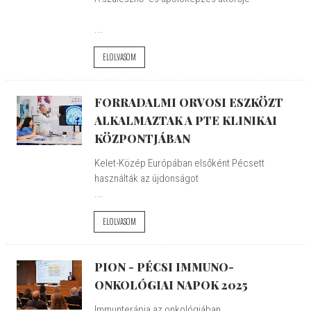
...
ELOLVASOM
FORRADALMI ORVOSI ESZKÖZT
ALKALMAZTAK A PTE KLINIKAI
KÖZPONTJÁBAN
Kelet-Közép Európában elsőként Pécsett
használták az újdonságot
...
ELOLVASOM
PION - PÉCSI IMMUNO-
ONKOLÓGIAI NAPOK 2025
Immunterápia az onkológiában