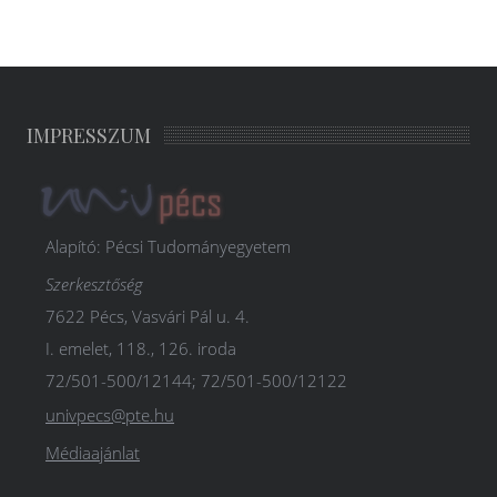
IMPRESSZUM
Alapító: Pécsi Tudományegyetem
Szerkesztőség
7622 Pécs, Vasvári Pál u. 4.
I. emelet, 118., 126. iroda
72/501-500/12144; 72/501-500/12122
univpecs@pte.hu
Médiaajánlat