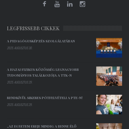
LEGFRISSEBB CIKKEK
A PEDAGÓGUSKÉPZÉS SZOLGÁLATÁBAN
2025. AUGUSZTUS 30.
A HAZAI FIZIKUS KÖZÖSSÉG LEGNAGYOBB
TUDOMÁNYOS TALÁLKOZÓJA A TTK-N
2025. AUGUSZTUS 29.
RENDKÍVÜL SIKERES PÓTFELVÉTELI A PTE-N!
2025. AUGUSZTUS 29.
„AZ EGYETEM EREJE MINDIG A BENNE ÉLŐ