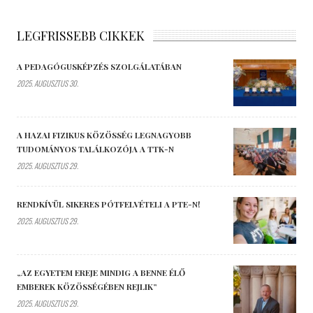
LEGFRISSEBB CIKKEK
A PEDAGÓGUSKÉPZÉS SZOLGÁLATÁBAN
2025. AUGUSZTUS 30.
A HAZAI FIZIKUS KÖZÖSSÉG LEGNAGYOBB
TUDOMÁNYOS TALÁLKOZÓJA A TTK-N
2025. AUGUSZTUS 29.
RENDKÍVÜL SIKERES PÓTFELVÉTELI A PTE-N!
2025. AUGUSZTUS 29.
„AZ EGYETEM EREJE MINDIG A BENNE ÉLŐ
EMBEREK KÖZÖSSÉGÉBEN REJLIK”
2025. AUGUSZTUS 29.