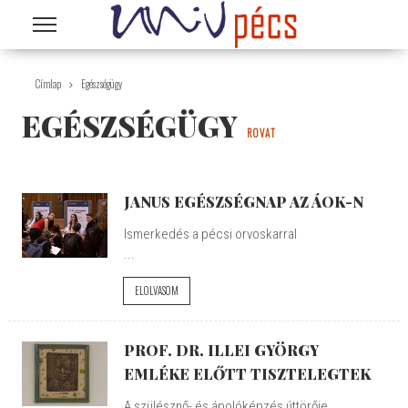
Ugrás a tartalomra
Címlap
Egészségügy
EGÉSZSÉGÜGY
ROVAT
JANUS EGÉSZSÉGNAP AZ ÁOK-N
Ismerkedés a pécsi orvoskarral
...
ELOLVASOM
PROF. DR. ILLEI GYÖRGY
EMLÉKE ELŐTT TISZTELEGTEK
A szülésznő- és ápolóképzés úttörője