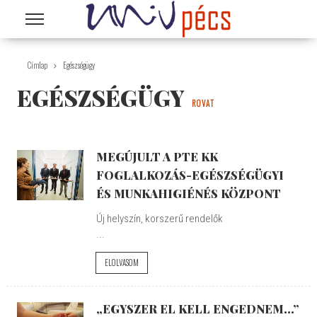
Ugrás a tartalomra
Címlap
Egészségügy
EGÉSZSÉGÜGY
ROVAT
MEGÚJULT A PTE KK
FOGLALKOZÁS-EGÉSZSÉGÜGYI
ÉS MUNKAHIGIÉNÉS KÖZPONT
Új helyszín, korszerű rendelők
...
ELOLVASOM
„EGYSZER EL KELL ENGEDNEM...”