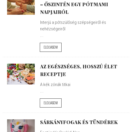
– ŐSZINTÉN EGY PÓTMAMI
NAPJAIRÓL
Interjú a pótszülőség szépségeiről és
nehézségeiről
...
ELOLVASOM
AZ EGÉSZSÉGES, HOSSZÚ ÉLET
RECEPTJE
A kék zónák titkai
...
ELOLVASOM
SÁRKÁNYFOGAK ÉS TÜNDÉREK