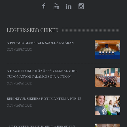
LEGFRISSEBB CIKKEK
A PEDAGÓGUSKÉPZÉS SZOLGÁLATÁBAN
2025. AUGUSZTUS 30.
A HAZAI FIZIKUS KÖZÖSSÉG LEGNAGYOBB
TUDOMÁNYOS TALÁLKOZÓJA A TTK-N
2025. AUGUSZTUS 29.
RENDKÍVÜL SIKERES PÓTFELVÉTELI A PTE-N!
2025. AUGUSZTUS 29.
„AZ EGYETEM EREJE MINDIG A BENNE ÉLŐ