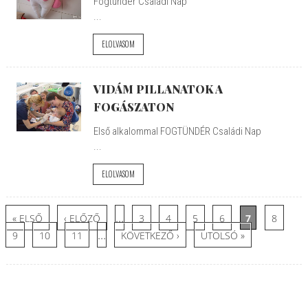
Fogtündér Családi Nap
...
ELOLVASOM
VIDÁM PILLANATOK A
FOGÁSZATON
Első alkalommal FOGTÜNDÉR Családi Nap
...
ELOLVASOM
Oldalak
…
« ELSŐ
‹ ELŐZŐ
3
4
5
6
7
8
…
9
10
11
KÖVETKEZŐ ›
UTOLSÓ »