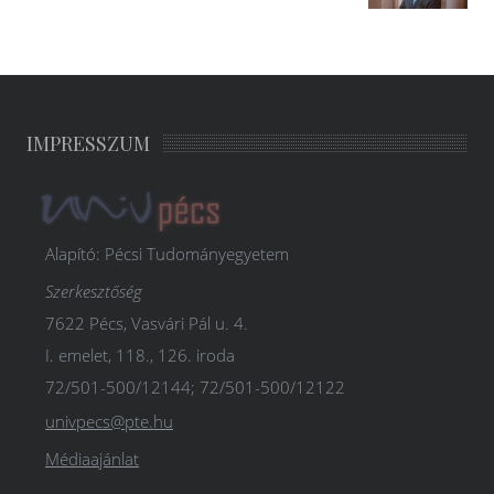
IMPRESSZUM
Alapító: Pécsi Tudományegyetem
Szerkesztőség
7622 Pécs, Vasvári Pál u. 4.
I. emelet, 118., 126. iroda
72/501-500/12144; 72/501-500/12122
univpecs@pte.hu
Médiaajánlat