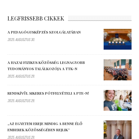
LEGFRISSEBB CIKKEK
A PEDAGÓGUSKÉPZÉS SZOLGÁLATÁBAN
2025. AUGUSZTUS 30.
A HAZAI FIZIKUS KÖZÖSSÉG LEGNAGYOBB
TUDOMÁNYOS TALÁLKOZÓJA A TTK-N
2025. AUGUSZTUS 29.
RENDKÍVÜL SIKERES PÓTFELVÉTELI A PTE-N!
2025. AUGUSZTUS 29.
„AZ EGYETEM EREJE MINDIG A BENNE ÉLŐ
EMBEREK KÖZÖSSÉGÉBEN REJLIK”
2025. AUGUSZTUS 29.