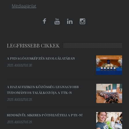
Médiaajánlat
LEGFRISSEBB CIKKEK
A PEDAGÓGUSKÉPZÉS SZOLGÁLATÁBAN
2025. AUGUSZTUS 30.
A HAZAI FIZIKUS KÖZÖSSÉG LEGNAGYOBB
TUDOMÁNYOS TALÁLKOZÓJA A TTK-N
2025. AUGUSZTUS 29.
RENDKÍVÜL SIKERES PÓTFELVÉTELI A PTE-N!
2025. AUGUSZTUS 29.