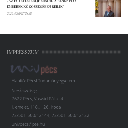
„AZ EGYETEM EREJE MINDIG A BENNE ÉLŐ
EMBEREK KÖZÖSSÉGÉBEN REJLIK”
2025. AUGUSZTUS 29.
IMPRESSZUM
Alapító: Pécsi Tudományegyetem
Szerkesztőség
7622 Pécs, Vasvári Pál u. 4.
I. emelet, 118., 126. iroda
72/501-500/12144; 72/501-500/12122
univpecs@pte.hu