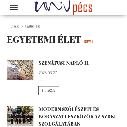
Ugrás a tartalomra
Címlap
Egyetemi élet
EGYETEMI ÉLET
ROVAT
SZENÁTUSI NAPLÓ II.
2025.03.27.
...
ELOLVASOM
MODERN SZŐLÉSZETI ÉS
BORÁSZATI ESZKÖZÖK AZ SZBKI
SZOLGÁLATÁBAN