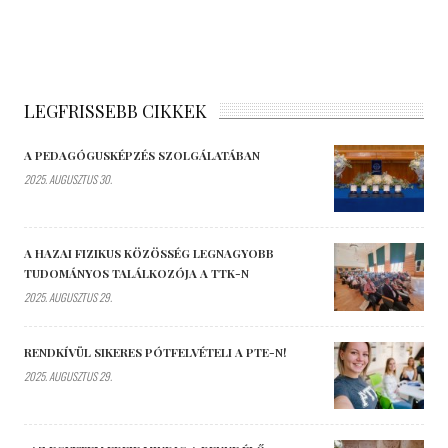
LEGFRISSEBB CIKKEK
A PEDAGÓGUSKÉPZÉS SZOLGÁLATÁBAN
2025. AUGUSZTUS 30.
A HAZAI FIZIKUS KÖZÖSSÉG LEGNAGYOBB
TUDOMÁNYOS TALÁLKOZÓJA A TTK-N
2025. AUGUSZTUS 29.
RENDKÍVÜL SIKERES PÓTFELVÉTELI A PTE-N!
2025. AUGUSZTUS 29.