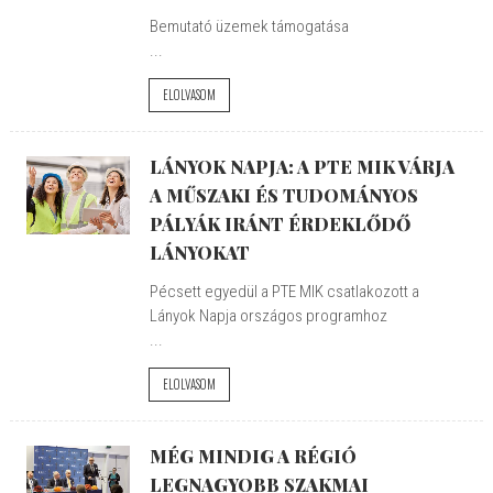
Bemutató üzemek támogatása
...
ELOLVASOM
LÁNYOK NAPJA: A PTE MIK VÁRJA
A MŰSZAKI ÉS TUDOMÁNYOS
PÁLYÁK IRÁNT ÉRDEKLŐDŐ
LÁNYOKAT
Pécsett egyedül a PTE MIK csatlakozott a
Lányok Napja országos programhoz
...
ELOLVASOM
MÉG MINDIG A RÉGIÓ
LEGNAGYOBB SZAKMAI