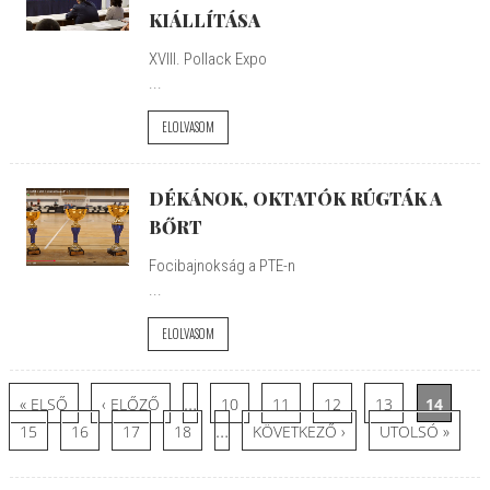
KIÁLLÍTÁSA
XVIII. Pollack Expo
...
ELOLVASOM
DÉKÁNOK, OKTATÓK RÚGTÁK A
BŐRT
Focibajnokság a PTE-n
...
ELOLVASOM
Oldalak
…
« ELSŐ
‹ ELŐZŐ
10
11
12
13
14
…
15
16
17
18
KÖVETKEZŐ ›
UTOLSÓ »