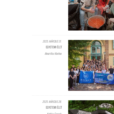
2025. MÁRCIUS 31.
EGYETEMI ÉLET
Aknai-Kiss Martina
2025. MÁRCIUS 28.
EGYETEMI ÉLET
Kottász Gergely