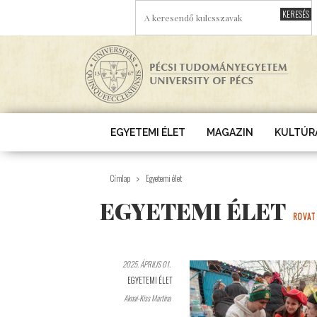
Ugrás a tartalomra
A KERESENDŐ KULCSSZAVAK
EGYETEMI ÉLET
MAGAZIN
KULTÚR
Címlap
Egyetemi élet
EGYETEMI ÉLET
ROVAT
2025. ÁPRILIS 01.
EGYETEMI ÉLET
Aknai-Kiss Martina