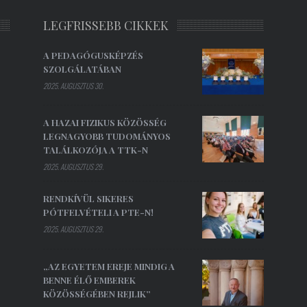
LEGFRISSEBB CIKKEK
A PEDAGÓGUSKÉPZÉS
SZOLGÁLATÁBAN
2025. AUGUSZTUS 30.
A HAZAI FIZIKUS KÖZÖSSÉG
LEGNAGYOBB TUDOMÁNYOS
TALÁLKOZÓJA A TTK-N
2025. AUGUSZTUS 29.
RENDKÍVÜL SIKERES
PÓTFELVÉTELI A PTE-N!
2025. AUGUSZTUS 29.
„AZ EGYETEM EREJE MINDIG A
BENNE ÉLŐ EMBEREK
KÖZÖSSÉGÉBEN REJLIK”