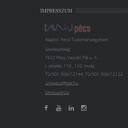
IMPRESSZUM
Alapító: Pécsi Tudományegyetem
Szerkesztőség
7622 Pécs, Vasvári Pál u. 4.
I. emelet, 118., 126. iroda
72/501-500/12144; 72/501-500/12122
univpecs@pte.hu
Médiaajánlat