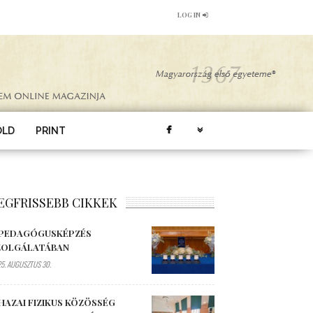
LOG IN
ÖLD
PRINT
EGFRISSEBB CIKKEK
 PEDAGÓGUSKÉPZÉS
ZOLGÁLATÁBAN
5. AUGUSZTUS 30.
HAZAI FIZIKUS KÖZÖSSÉG