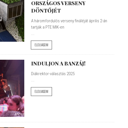
ORSZÁGOS VERSENY
DÖNTŐJÉT
A háromfordulós verseny fináléját április 2-án
tartják a PTE MIK-en
...
ELOLVASOM
INDULJON A BANZÁJ!
Diákrektor-választás 2025
...
ELOLVASOM