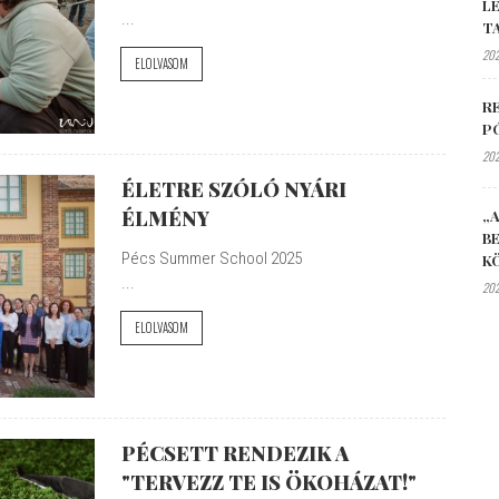
L
...
T
202
ELOLVASOM
R
P
202
ÉLETRE SZÓLÓ NYÁRI
ÉLMÉNY
„A
B
Pécs Summer School 2025
K
...
202
ELOLVASOM
PÉCSETT RENDEZIK A
"TERVEZZ TE IS ÖKOHÁZAT!"