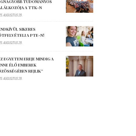
EGNAGYOBB TUDOMÁNYOS
ALÁLKOZÓJA A TTK-N
5. AUGUSZTUS 29.
ENDKÍVÜL SIKERES
ÓTFELVÉTELI A PTE-N!
5. AUGUSZTUS 29.
Z EGYETEM EREJE MINDIG A
ENNE ÉLŐ EMBEREK
ÖZÖSSÉGÉBEN REJLIK”
5. AUGUSZTUS 29.