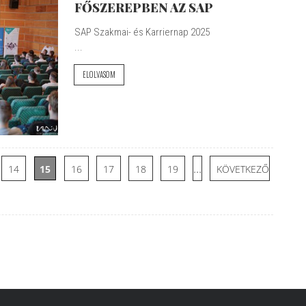
FŐSZEREPBEN AZ SAP
SAP Szakmai- és Karriernap 2025
...
ELOLVASOM
…
14
15
16
17
18
19
KÖVETKEZŐ