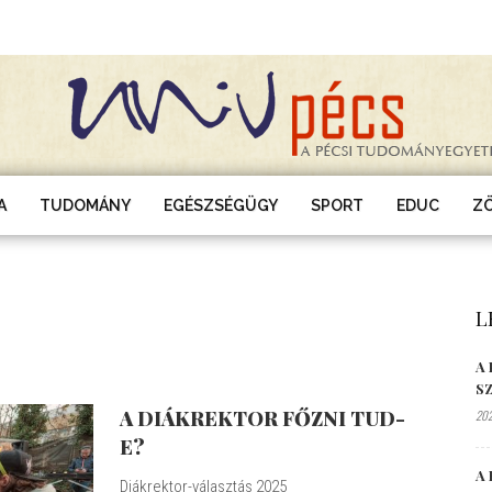
A
TUDOMÁNY
EGÉSZSÉGÜGY
SPORT
EDUC
Z
L
A
S
A DIÁKREKTOR FŐZNI TUD-
202
E?
A 
Diákrektor-választás 2025