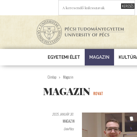
Ugrás a tartalomra
A KERESENDŐ KULCSSZAVAK
EGYETEMI ÉLET
MAGAZIN
KULTÚR
Címlap
Magazin
MAGAZIN
ROVAT
2025. JANUÁR 30.
MAGAZIN
UnivPécs