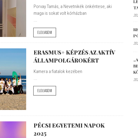
L
Porvay Tamás, a Nevetnikék önkéntese, aki
T
maga is sokat volt kórházban
202
...
R
ELOLVASOM
P
202
ERASMUS+ KÉPZÉS AZ AKTÍV
ÁLLAMPOLGÁROKÉRT
„A
B
Kamera a fiatalok kezében
K
...
202
ELOLVASOM
PÉCSI EGYETEMI NAPOK
2025