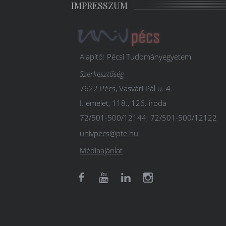
IMPRESSZUM
Alapító: Pécsi Tudományegyetem
Szerkesztőség
7622 Pécs, Vasvári Pál u. 4.
I. emelet, 118., 126. iroda
72/501-500/12144; 72/501-500/12122
univpecs@pte.hu
Médiaajánlat