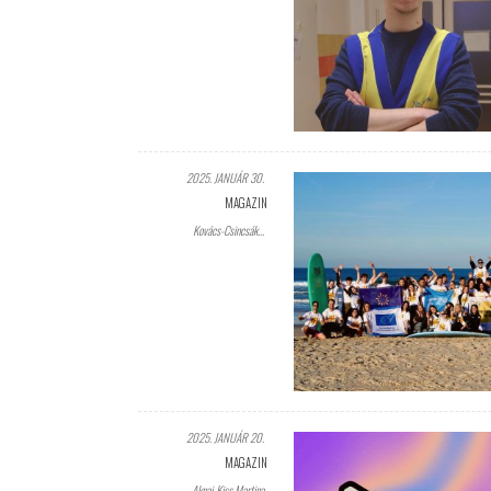
2025. JANUÁR 30.
MAGAZIN
Kovács-Csincsák...
2025. JANUÁR 20.
MAGAZIN
Aknai-Kiss Martina