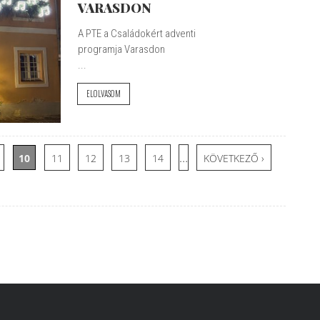
VARASDON
A PTE a Családokért adventi
programja Varasdon
...
ELOLVASOM
…
10
11
12
13
14
KÖVETKEZŐ ›