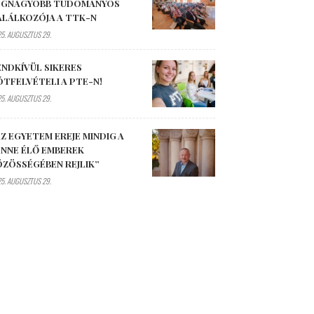
EGNAGYOBB TUDOMÁNYOS
ALÁLKOZÓJA A TTK-N
5. AUGUSZTUS 29.
ENDKÍVÜL SIKERES
ÓTFELVÉTELI A PTE-N!
5. AUGUSZTUS 29.
Z EGYETEM EREJE MINDIG A
ENNE ÉLŐ EMBEREK
ÖZÖSSÉGÉBEN REJLIK”
5. AUGUSZTUS 29.