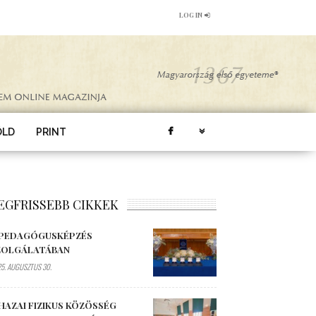
LOG IN
ÖLD
PRINT
EGFRISSEBB CIKKEK
 PEDAGÓGUSKÉPZÉS
ZOLGÁLATÁBAN
5. AUGUSZTUS 30.
HAZAI FIZIKUS KÖZÖSSÉG