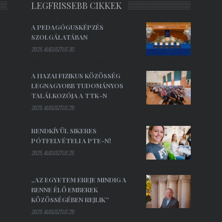
LEGFRISSEBB CIKKEK
A PEDAGÓGUSKÉPZÉS
SZOLGÁLATÁBAN
2025. AUGUSZTUS 30.
A HAZAI FIZIKUS KÖZÖSSÉG
LEGNAGYOBB TUDOMÁNYOS
TALÁLKOZÓJA A TTK-N
2025. AUGUSZTUS 29.
RENDKÍVÜL SIKERES
PÓTFELVÉTELI A PTE-N!
2025. AUGUSZTUS 29.
„AZ EGYETEM EREJE MINDIG A
BENNE ÉLŐ EMBEREK
KÖZÖSSÉGÉBEN REJLIK”
2025. AUGUSZTUS 29.