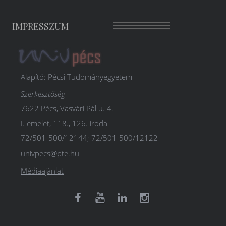
IMPRESSZUM
Alapító: Pécsi Tudományegyetem
Szerkesztőség
7622 Pécs, Vasvári Pál u. 4.
I. emelet, 118., 126. iroda
72/501-500/12144; 72/501-500/12122
univpecs@pte.hu
Médiaajánlat