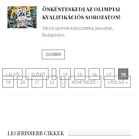
ÖNKÉNTESKEDJ AZ OLIMPIAI
KVALIFIKÁCIÓS SOROZATON!
Városi sportok kulisszatitkai júniusban,
Budapesten
...
ELOLVASOM
Oldalak
…
« ELSŐ
‹ ELŐZŐ
14
15
16
17
18
…
19
20
21
22
KÖVETKEZŐ ›
UTOLSÓ »
LEGFRISSEBB CIKKEK