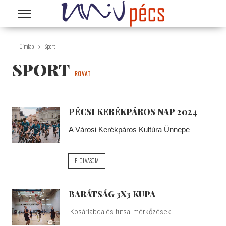
Ugrás a tartalomra
Címlap
Sport
SPORT
ROVAT
PÉCSI KERÉKPÁROS NAP 2024
A Városi Kerékpáros Kultúra Ünnepe
...
ELOLVASOM
BARÁTSÁG 3X3 KUPA
Kosárlabda és futsal mérkőzések
...