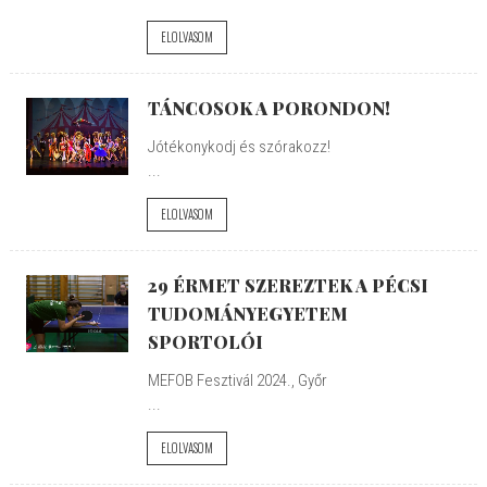
ELOLVASOM
TÁNCOSOK A PORONDON!
Jótékonykodj és szórakozz!
...
ELOLVASOM
29 ÉRMET SZEREZTEK A PÉCSI
TUDOMÁNYEGYETEM
SPORTOLÓI
MEFOB Fesztivál 2024., Győr
...
ELOLVASOM