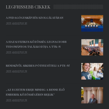
LEGFRISSEBB CIKKEK
A PEDAGÓGUSKÉPZÉS SZOLGÁLATÁBAN
2025. AUGUSZTUS 30.
A HAZAI FIZIKUS KÖZÖSSÉG LEGNAGYOBB
TUDOMÁNYOS TALÁLKOZÓJA A TTK-N
2025. AUGUSZTUS 29.
RENDKÍVÜL SIKERES PÓTFELVÉTELI A PTE-N!
2025. AUGUSZTUS 29.
„AZ EGYETEM EREJE MINDIG A BENNE ÉLŐ
EMBEREK KÖZÖSSÉGÉBEN REJLIK”
2025. AUGUSZTUS 29.