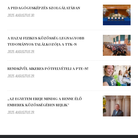
A PEDAGÓGUSKÉPZÉS SZOLGÁLATÁBAN
2025. AUGUSZTUS 30.
A HAZAI FIZIKUS KÖZÖSSÉG LEGNAGYOBB
TUDOMÁNYOS TALÁLKOZÓJA A TTK-N
2025. AUGUSZTUS 29.
RENDKÍVÜL SIKERES PÓTFELVÉTELI A PTE-N!
2025. AUGUSZTUS 29.
„AZ EGYETEM EREJE MINDIG A BENNE ÉLŐ
EMBEREK KÖZÖSSÉGÉBEN REJLIK”
2025. AUGUSZTUS 29.