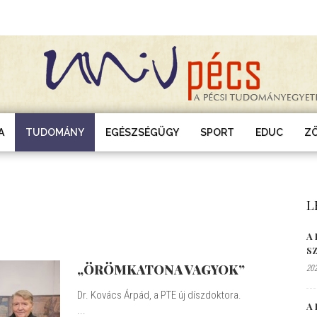
A
TUDOMÁNY
EGÉSZSÉGÜGY
SPORT
EDUC
Z
L
A
S
„ÖRÖMKATONA VAGYOK”
202
Dr. Kovács Árpád, a PTE új díszdoktora.
A 
...