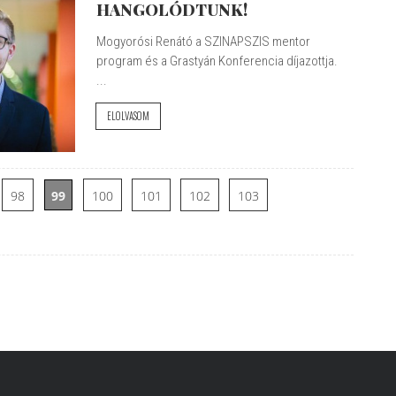
HANGOLÓDTUNK!
Mogyorósi Renátó a SZINAPSZIS mentor
program és a Grastyán Konferencia díjazottja.
...
ELOLVASOM
98
99
100
101
102
103