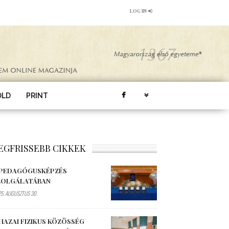
LOG IN
ÖLD
PRINT
EGFRISSEBB CIKKEK
 PEDAGÓGUSKÉPZÉS
ZOLGÁLATÁBAN
5. AUGUSZTUS 30.
HAZAI FIZIKUS KÖZÖSSÉG