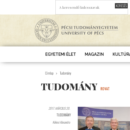
Ugrás a tartalomra
A KERESENDŐ KULCSSZAVAK
EGYETEMI ÉLET
MAGAZIN
KULTÚR
Címlap
Tudomány
TUDOMÁNY
ROVAT
2017. MÁRCIUS 20.
TUDOMÁNY
Kékesi Alexandra