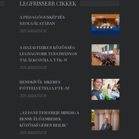
LEGFRISSEBB CIKKEK
A PEDAGÓGUSKÉPZÉS
SZOLGÁLATÁBAN
2025. AUGUSZTUS 30.
A HAZAI FIZIKUS KÖZÖSSÉG
LEGNAGYOBB TUDOMÁNYOS
TALÁLKOZÓJA A TTK-N
2025. AUGUSZTUS 29.
RENDKÍVÜL SIKERES
PÓTFELVÉTELI A PTE-N!
2025. AUGUSZTUS 29.
„AZ EGYETEM EREJE MINDIG A
BENNE ÉLŐ EMBEREK
KÖZÖSSÉGÉBEN REJLIK”
2025. AUGUSZTUS 29.