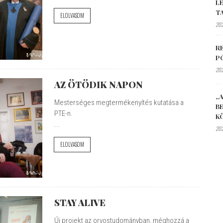
L
T
ELOLVASOM
202
R
P
202
AZ ÖTÖDIK NAPON
„A
Mesterséges megtermékenyítés kutatása a
B
PTE-n.
K
...
202
ELOLVASOM
STAY ALIVE
Új projekt az orvostudományban, méghozzá a