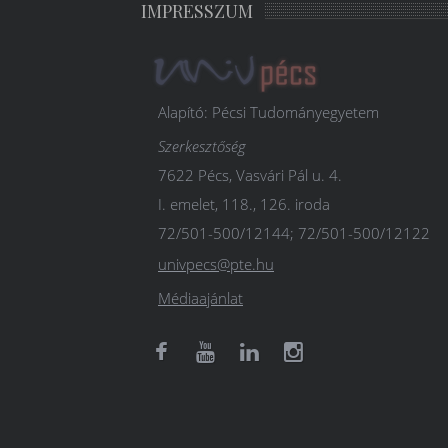
IMPRESSZUM
Alapító: Pécsi Tudományegyetem
Szerkesztőség
7622 Pécs, Vasvári Pál u. 4.
I. emelet, 118., 126. iroda
72/501-500/12144; 72/501-500/12122
univpecs@pte.hu
Médiaajánlat