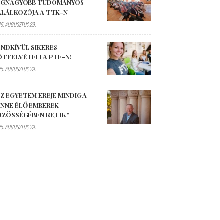
EGNAGYOBB TUDOMÁNYOS
ALÁLKOZÓJA A TTK-N
5. AUGUSZTUS 29.
ENDKÍVÜL SIKERES
ÓTFELVÉTELI A PTE-N!
5. AUGUSZTUS 29.
Z EGYETEM EREJE MINDIG A
ENNE ÉLŐ EMBEREK
ÖZÖSSÉGÉBEN REJLIK”
5. AUGUSZTUS 29.