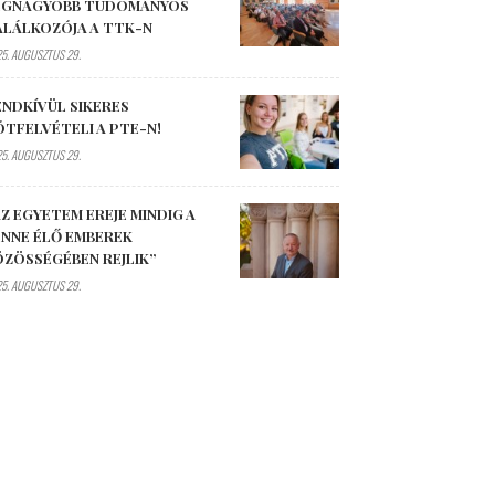
EGNAGYOBB TUDOMÁNYOS
ALÁLKOZÓJA A TTK-N
5. AUGUSZTUS 29.
ENDKÍVÜL SIKERES
ÓTFELVÉTELI A PTE-N!
5. AUGUSZTUS 29.
Z EGYETEM EREJE MINDIG A
ENNE ÉLŐ EMBEREK
ÖZÖSSÉGÉBEN REJLIK”
5. AUGUSZTUS 29.