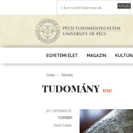
Ugrás a tartalomra
A KERESENDŐ KULCSSZAVAK
EGYETEMI ÉLET
MAGAZIN
KULTÚR
Címlap
Tudomány
TUDOMÁNY
ROVAT
2017. SZEPTEMBER 05.
TUDOMÁNY
Csortos Szabolcs