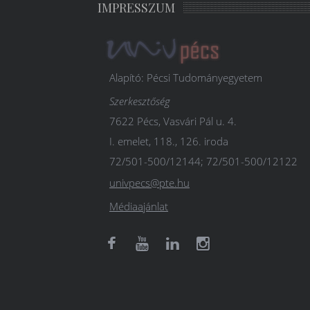
IMPRESSZUM
Alapító: Pécsi Tudományegyetem
Szerkesztőség
7622 Pécs, Vasvári Pál u. 4.
I. emelet, 118., 126. iroda
72/501-500/12144; 72/501-500/12122
univpecs@pte.hu
Médiaajánlat