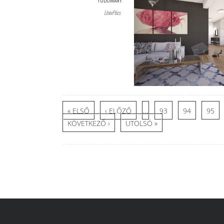
TUDOMÁNY
UnivPécs
Oldalak
…
« ELSŐ
‹ ELŐZŐ
93
94
95
KÖVETKEZŐ ›
UTOLSÓ »