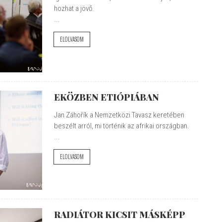
hozhat a jövő.
...
ELOLVASOM
EKÖZBEN ETIÓPIÁBAN
Jan Záhořík a Nemzetközi Tavasz keretében
beszélt arról, mi történik az afrikai országban.
...
ELOLVASOM
RADIÁTOR KICSIT MÁSKÉPP