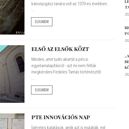
L
kánonjogász tanára volt az 1370-es években.
T
...
202
ELOLVASOM
R
P
202
ELSŐ AZ ELSŐK KÖZT
„A
Minden, amit tudni akartál a pécsi
B
egyetamalapításról - azt mi nem féltük
K
megkérdeni Fedeles Tamás történésztől.
202
...
ELOLVASOM
PTE INNOVÁCIÓS NAP
Ígéretes kutatások, amik azt is mutatják, mit