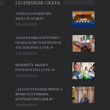
LEGFRISSEBB CIKKEK
A PEDAGÓGUSKÉPZÉS
SZOLGÁLATÁBAN
2025. AUGUSZTUS 30.
A HAZAI FIZIKUS KÖZÖSSÉG
LEGNAGYOBB TUDOMÁNYOS
TALÁLKOZÓJA A TTK-N
2025. AUGUSZTUS 29.
RENDKÍVÜL SIKERES
PÓTFELVÉTELI A PTE-N!
2025. AUGUSZTUS 29.
„AZ EGYETEM EREJE MINDIG A
BENNE ÉLŐ EMBEREK
KÖZÖSSÉGÉBEN REJLIK”
2025. AUGUSZTUS 29.