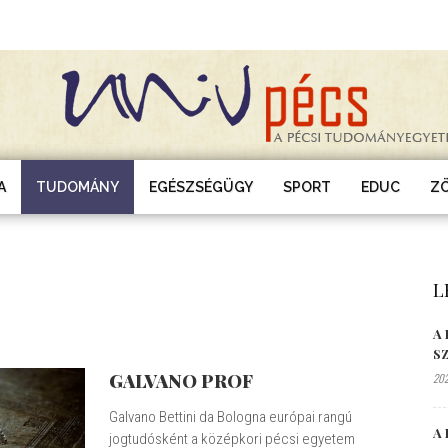
A
TUDOMÁNY
EGÉSZSÉGÜGY
SPORT
EDUC
Z
L
A
S
GALVANO PROF
202
Galvano Bettini da Bologna európai rangú
A 
jogtudósként a középkori pécsi egyetem