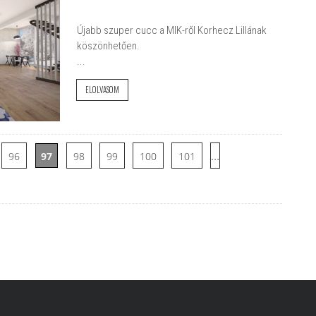
Újabb szuper cucc a MIK-ről Korhecz Lillának
köszönhetően.
...
ELOLVASOM
…
96
97
98
99
100
101