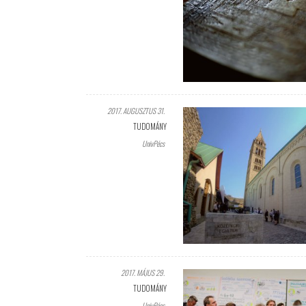
2017. AUGUSZTUS 31.
TUDOMÁNY
UnivPécs
2017. MÁJUS 29.
TUDOMÁNY
UnivPécs