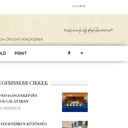
LOG IN
ÖLD
PRINT
EGFRISSEBB CIKKEK
 PEDAGÓGUSKÉPZÉS
ZOLGÁLATÁBAN
5. AUGUSZTUS 30.
HAZAI FIZIKUS KÖZÖSSÉG