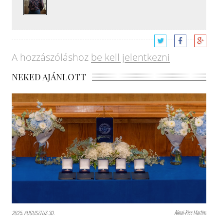
A hozzászóláshoz
be kell jelentkezni
NEKED AJÁNLOTT
Aknai-Kiss Martina
2025. AUGUSZTUS 30.