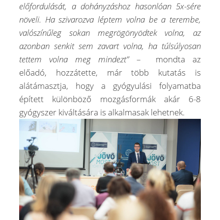
előfordulását, a dohányzáshoz hasonlóan 5x-sére
növeli. Ha szivarozva léptem volna be a terembe,
valószínűleg sokan megrögönyödtek volna, az
azonban senkit sem zavart volna, ha túlsúlyosan
tettem volna meg mindezt”
–
mondta az
előadó,
hozzátette,
már több kutatás is
alátámasztja, hogy a gyógyulási folyamatba
épített különböző mozgásformák akár 6-8
gyógyszer kiváltására is alkalmasak lehetnek.