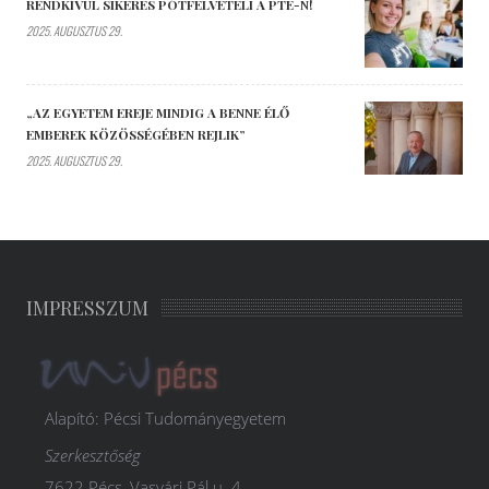
RENDKÍVÜL SIKERES PÓTFELVÉTELI A PTE-N!
2025. AUGUSZTUS 29.
„AZ EGYETEM EREJE MINDIG A BENNE ÉLŐ
EMBEREK KÖZÖSSÉGÉBEN REJLIK”
2025. AUGUSZTUS 29.
IMPRESSZUM
Alapító: Pécsi Tudományegyetem
Szerkesztőség
7622 Pécs, Vasvári Pál u. 4.