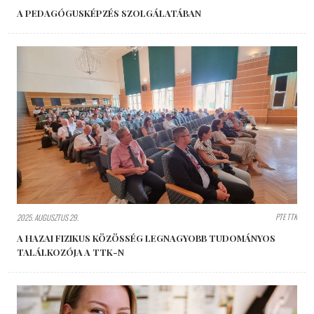
A PEDAGÓGUSKÉPZÉS SZOLGÁLATÁBAN
PTE TTK
2025. AUGUSZTUS 29.
A HAZAI FIZIKUS KÖZÖSSÉG LEGNAGYOBB TUDOMÁNYOS
TALÁLKOZÓJA A TTK-N