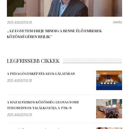
UnivPécs
2025. AUGUSZTUS 29.
„AZ EGYETEM EREJE MINDIG A BENNE ÉLŐ EMBEREK
KÖZÖSSÉGÉBEN REJLIK”
LEGFRISSEBB CIKKEK
A PEDAGÓGUSKÉPZÉS SZOLGÁLATÁBAN
2025. AUGUSZTUS 30.
A HAZAI FIZIKUS KÖZÖSSÉG LEGNAGYOBB
TUDOMÁNYOS TALÁLKOZÓJA A TTK-N
2025. AUGUSZTUS 29.