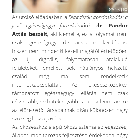
Az utolsó előadásban a
Digitalizált gondoskodás: a
jövő egészségügyi forradalmá
ról
d
r. Pandur
Attila beszélt
, aki kiemelte, ez a folyamat nem
csak egészségügyi, de társadalmi kérdés is,
hiszen nem mindenki kezeli magától értetődően
az új, digitális, folyamatosan átalakuló
felületeket, emellett sok hátrányos helyzetű
család még ma sem rendelkezik
internetkapcsolattal. Az okoseszközökkel
támogatott egészségügyi ellátás nem csak
célzottabb, de hatékonyabb is tudna lenni, amire
az elöregedő társadalmak okán különösen nagy
szükség lesz a jövőben.
Az okoseszköz alapú ökoszisztéma az egészségi
állapot monitorozás-fejlesztése érdekében négy