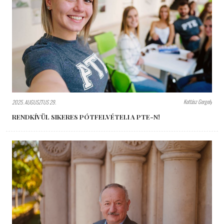
Kottász Gergely
2025. AUGUSZTUS 29.
RENDKÍVÜL SIKERES PÓTFELVÉTELI A PTE-N!