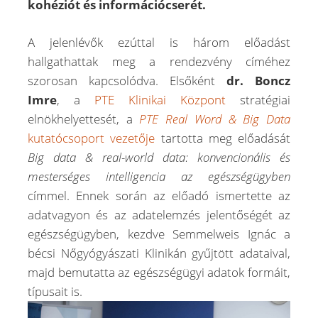
kohéziót és információcserét.
A jelenlévők ezúttal is három előadást
hallgathattak meg a rendezvény címéhez
szorosan kapcsolódva. Elsőként
dr. Boncz
Imre
, a
PTE Klinikai Központ
stratégiai
elnökhelyettesét, a
PTE Real Word & Big Data
kutatócsoport vezetője
tartotta meg előadását
Big
data & real-world data: konvencionális és
mesterséges intelligencia az egészségügyben
címmel.
Ennek során az előadó ismertette az
adatvagyon és az adatelemzés jelentőségét az
egészségügyben, kezdve Semmelweis Ignác a
bécsi Nőgyógyászati Klinikán gyűjtött adataival,
majd bemutatta az egészségügyi adatok formáit,
típusait is.