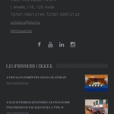
I. emelet, 118., 126. iroda
72/501-500/12144; 72/501-500/12122
univpecs@pte.hu
Médiaajánlat
LEGFRISSEBB CIKKEK
A PEDAGÓGUSKÉPZÉS SZOLGÁLATÁBAN
2025. AUGUSZTUS 30.
A HAZAI FIZIKUS KÖZÖSSÉG LEGNAGYOBB
TUDOMÁNYOS TALÁLKOZÓJA A TTK-N
2025. AUGUSZTUS 29.