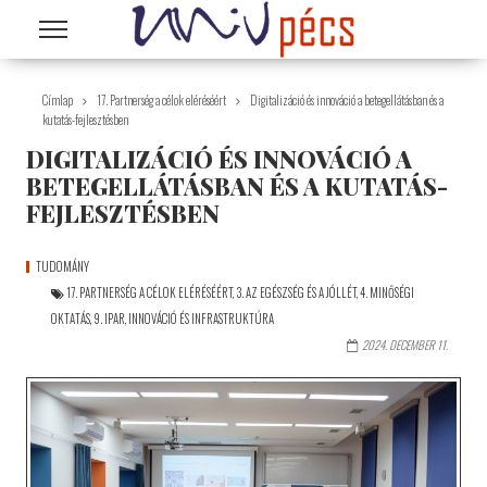
Ugrás a tartalomra
Címlap
17. Partnerség a célok eléréséért
Digitalizáció és innováció a betegellátásban és a
kutatás-fejlesztésben
DIGITALIZÁCIÓ ÉS INNOVÁCIÓ A
BETEGELLÁTÁSBAN ÉS A KUTATÁS-
FEJLESZTÉSBEN
TUDOMÁNY
17. PARTNERSÉG A CÉLOK ELÉRÉSÉÉRT
,
3. AZ EGÉSZSÉG ÉS A JÓLLÉT
,
4. MINŐSÉGI
OKTATÁS
,
9. IPAR, INNOVÁCIÓ ÉS INFRASTRUKTÚRA
2024. DECEMBER 11.