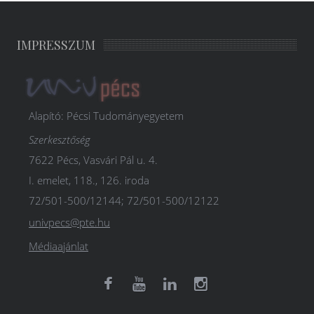
IMPRESSZUM
Alapító: Pécsi Tudományegyetem
Szerkesztőség
7622 Pécs, Vasvári Pál u. 4.
I. emelet, 118., 126. iroda
72/501-500/12144; 72/501-500/12122
univpecs@pte.hu
Médiaajánlat