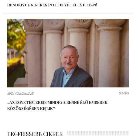
RENDKÍVÜL SIKERES PÓTFELVÉTELI A PTE-N!
UnivPécs
2025. AUGUSZTUS 29.
„AZ EGYETEM EREJE MINDIG A BENNE ÉLŐ EMBEREK
KÖZÖSSÉGÉBEN REJLIK”
LEGFRISSEBB CIKKEK