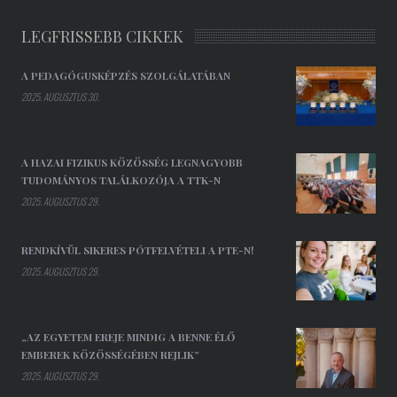
LEGFRISSEBB CIKKEK
A PEDAGÓGUSKÉPZÉS SZOLGÁLATÁBAN
2025. AUGUSZTUS 30.
A HAZAI FIZIKUS KÖZÖSSÉG LEGNAGYOBB
TUDOMÁNYOS TALÁLKOZÓJA A TTK-N
2025. AUGUSZTUS 29.
RENDKÍVÜL SIKERES PÓTFELVÉTELI A PTE-N!
2025. AUGUSZTUS 29.
„AZ EGYETEM EREJE MINDIG A BENNE ÉLŐ
EMBEREK KÖZÖSSÉGÉBEN REJLIK”
2025. AUGUSZTUS 29.