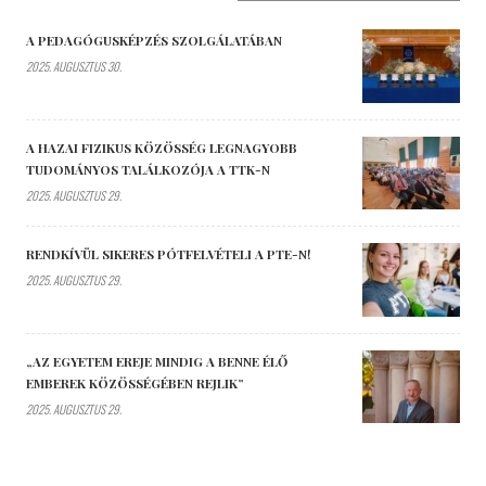
A PEDAGÓGUSKÉPZÉS SZOLGÁLATÁBAN
2025. AUGUSZTUS 30.
A HAZAI FIZIKUS KÖZÖSSÉG LEGNAGYOBB
TUDOMÁNYOS TALÁLKOZÓJA A TTK-N
2025. AUGUSZTUS 29.
RENDKÍVÜL SIKERES PÓTFELVÉTELI A PTE-N!
2025. AUGUSZTUS 29.
„AZ EGYETEM EREJE MINDIG A BENNE ÉLŐ
EMBEREK KÖZÖSSÉGÉBEN REJLIK”
2025. AUGUSZTUS 29.