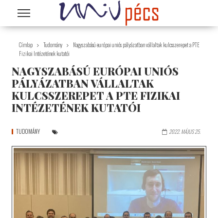
Ugrás a tartalomra
Címlap
Tudomány
Nagyszabású európai uniós pályázatban vállaltak kulcsszerepet a PTE
Fizikai Intézetének kutatói
NAGYSZABÁSÚ EURÓPAI UNIÓS
PÁLYÁZATBAN VÁLLALTAK
KULCSSZEREPET A PTE FIZIKAI
INTÉZETÉNEK KUTATÓI
TUDOMÁNY
2022. MÁJUS 25.