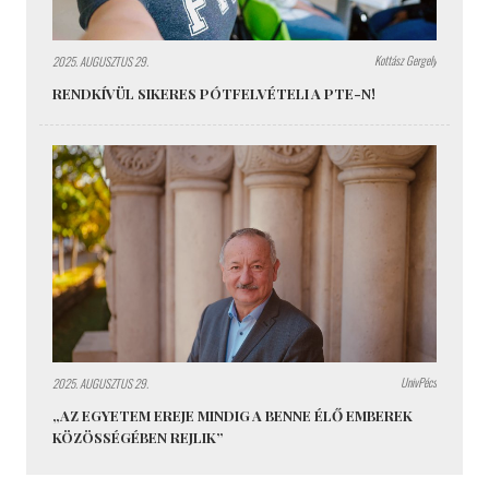
Kottász Gergely
2025. AUGUSZTUS 29.
RENDKÍVÜL SIKERES PÓTFELVÉTELI A PTE-N!
UnivPécs
2025. AUGUSZTUS 29.
„AZ EGYETEM EREJE MINDIG A BENNE ÉLŐ EMBEREK
KÖZÖSSÉGÉBEN REJLIK”