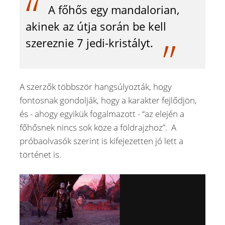
A főhős egy mandalorian,
akinek az útja során be kell
szereznie 7 jedi-kristályt.
A szerzők többször hangsúlyozták, hogy
fontosnak gondolják, hogy a karakter fejlődjön,
és - ahogy egyikük fogalmazott - “az elején a
főhősnek nincs sok köze a földrajzhoz”. A
próbaolvasók szerint is kifejezetten jó lett a
történet is.