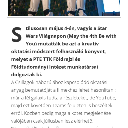
S
tílusosan május 4-én, vagyis a Star
Wars Világnapon (May the 4th Be with
You) mutatták be azt a kreatív
oktatási módszert felhasználó könyvet,
melyet a PTE TTK Földrajzi és
Földtudományi Intézet munkatársai
dolgoztak ki.
A Csillagok háborújához kapcsolódó oktatási
anyag bemutatóját a filmekhez lehet hasonlítani:
már a fél galaxis tudta a részleteket, de YouTube,
majd ezt követően Teams felületen is beszéltek
erről. Közben pedig maga a kötet megjelenése
valójában csak júliusban lesz elérhető.