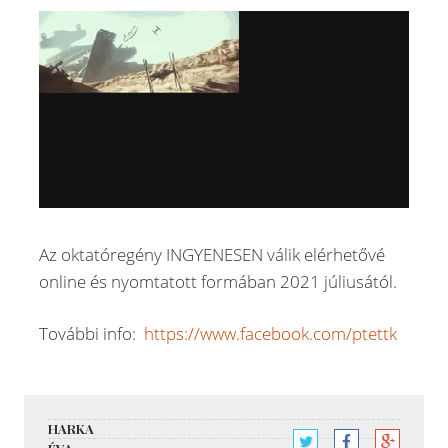
Az oktatóregény INGYENESEN válik elérhetővé
online és nyomtatott formában 2021 júliusától.
További info:
https://www.facebook.com/ptettk
HARKA