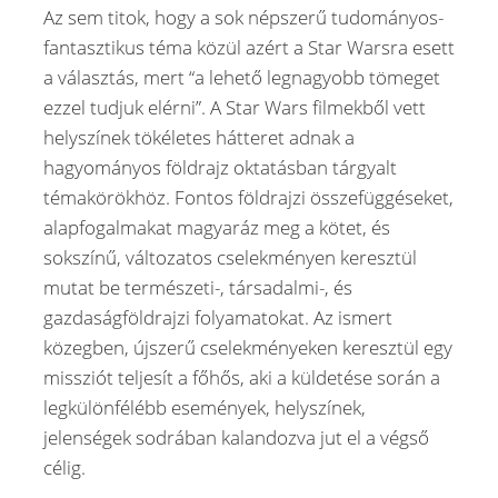
Az sem titok, hogy a sok népszerű tudományos-
fantasztikus téma közül azért a Star Warsra esett
a választás, mert “a lehető legnagyobb tömeget
ezzel tudjuk elérni”. A Star Wars filmekből vett
helyszínek tökéletes hátteret adnak a
hagyományos földrajz oktatásban tárgyalt
témakörökhöz. Fontos földrajzi összefüggéseket,
alapfogalmakat magyaráz meg a kötet, és
sokszínű, változatos cselekményen keresztül
mutat be természeti-, társadalmi-, és
gazdaságföldrajzi folyamatokat. Az ismert
közegben, újszerű cselekményeken keresztül egy
missziót teljesít a főhős, aki a küldetése során a
legkülönfélébb események, helyszínek,
jelenségek sodrában kalandozva jut el a végső
célig.