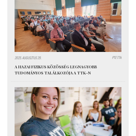
PTE TTK
2025. AUGUSZTUS 29.
A HAZAI FIZIKUS KÖZÖSSÉG LEGNAGYOBB
TUDOMÁNYOS TALÁLKOZÓJA A TTK-N