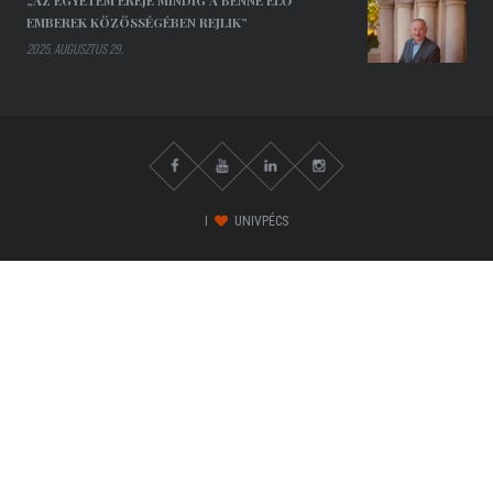
EMBEREK KÖZÖSSÉGÉBEN REJLIK”
2025. AUGUSZTUS 29.
I
UNIVPÉCS