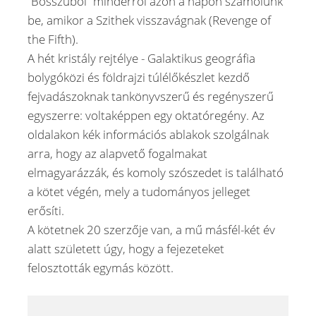
“Bosszúból” minderről azon a napon számolunk
be, amikor a Szithek visszavágnak (Revenge of
the Fifth).
A hét kristály rejtélye - Galaktikus geográfia
bolygóközi és földrajzi túlélőkészlet kezdő
fejvadászoknak tankönyvszerű és regényszerű
egyszerre: voltaképpen egy oktatóregény. Az
oldalakon kék információs ablakok szolgálnak
arra, hogy az alapvető fogalmakat
elmagyarázzák, és komoly szószedet is található
a kötet végén, mely a tudományos jelleget
erősíti.
A kötetnek 20 szerzője van, a mű másfél-két év
alatt született úgy, hogy a fejezeteket
felosztották egymás között.