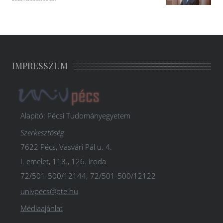
IMPRESSZUM
Alapító: Pécsi Tudományegyetem
Szerkesztőség
7622 Pécs, Vasvári Pál u. 4.
I. emelet, 118., 126. iroda
72/501-500/12144; 72/501-500/12122
univpecs@pte.hu
Médiaajánlat