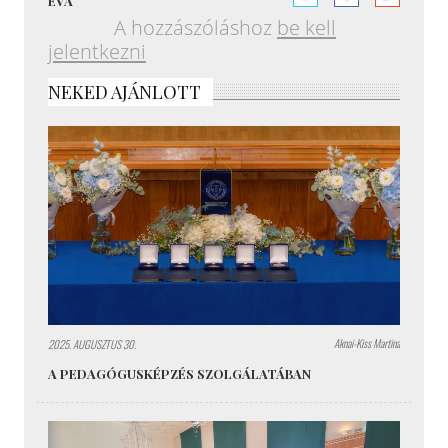
ÉVA
A hozzászóláshoz
be kell
jelentkezni
NEKED AJÁNLOTT
Aknai-Kiss Martina
2025. AUGUSZTUS 30.
A PEDAGÓGUSKÉPZÉS SZOLGÁLATÁBAN