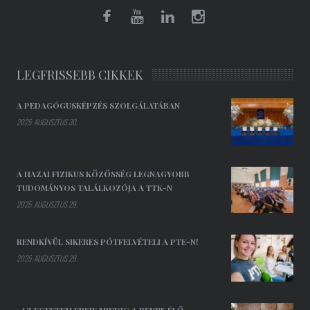
LEGFRISSEBB CIKKEK
A PEDAGÓGUSKÉPZÉS SZOLGÁLATÁBAN
2025. AUGUSZTUS 30.
A HAZAI FIZIKUS KÖZÖSSÉG LEGNAGYOBB
TUDOMÁNYOS TALÁLKOZÓJA A TTK-N
2025. AUGUSZTUS 29.
RENDKÍVÜL SIKERES PÓTFELVÉTELI A PTE-N!
2025. AUGUSZTUS 29.
„AZ EGYETEM EREJE MINDIG A BENNE ÉLŐ