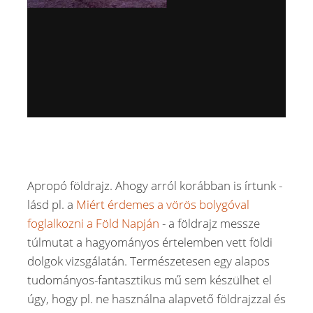
Apropó földrajz. Ahogy arról korábban is írtunk -
lásd pl. a
Miért érdemes a vörös bolygóval
foglalkozni a Föld Napján
- a földrajz messze
túlmutat a hagyományos értelemben vett földi
dolgok vizsgálatán. Természetesen egy alapos
tudományos-fantasztikus mű sem készülhet el
úgy, hogy pl. ne használna alapvető földrajzzal és