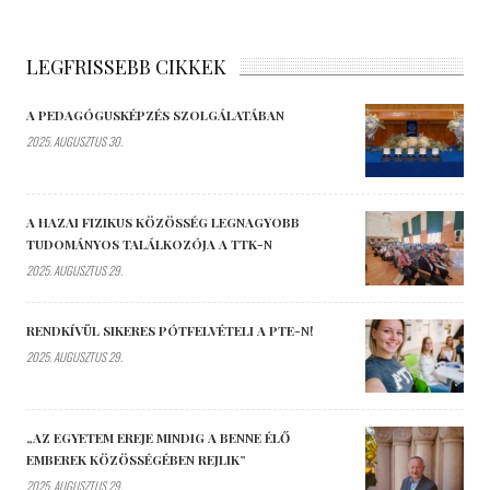
LEGFRISSEBB CIKKEK
A PEDAGÓGUSKÉPZÉS SZOLGÁLATÁBAN
2025. AUGUSZTUS 30.
A HAZAI FIZIKUS KÖZÖSSÉG LEGNAGYOBB
TUDOMÁNYOS TALÁLKOZÓJA A TTK-N
2025. AUGUSZTUS 29.
RENDKÍVÜL SIKERES PÓTFELVÉTELI A PTE-N!
2025. AUGUSZTUS 29.
„AZ EGYETEM EREJE MINDIG A BENNE ÉLŐ
EMBEREK KÖZÖSSÉGÉBEN REJLIK”
2025. AUGUSZTUS 29.