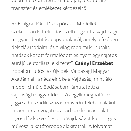
valamint az önéletrajzi műfajok, a kulturális
transzfer és emlékezet kérdéseiről.
Az Emigrációk – Diaszpórák – Modellek
szekcióban két előadás is elhangzott a vajdasági
magyar identitás alapvonalairól, amely a felében
délszláv irodalmi és a világirodalmi kulturális
hatások között formálódott és nyert egy sajátos
aurájú „euforikus lelki teret”.
Csányi Erzsébet
irodalomtudós, az újvidéki Vajdasági Magyar
Akadémiai Tanács elnöke a Vajdaság, mint élő
modell című előadásában rámutatott: a
vajdasági magyar identitás egyik meghatározó
jegye a huszadik század második felében alakult
ki, amikor a nyugati szabad szellemi áramlatok
jugoszláv közvetítéssel a Vajdaságot különleges
művészi alkotótereppé alakították. A folyamat