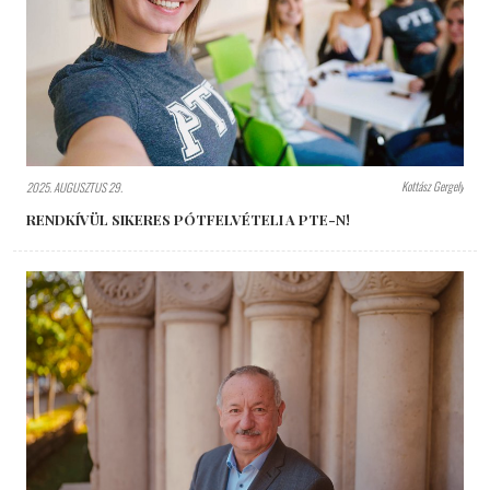
Kottász Gergely
2025. AUGUSZTUS 29.
RENDKÍVÜL SIKERES PÓTFELVÉTELI A PTE-N!