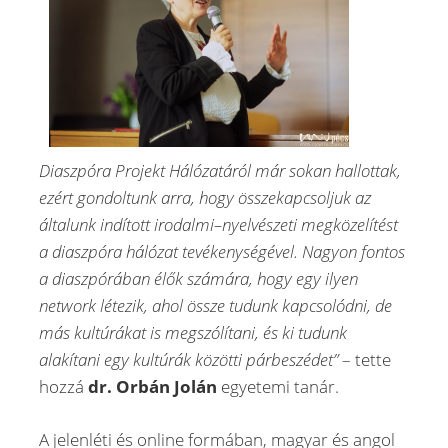
Diaszpóra Projekt Hálózatáról már sokan hallottak,
ezért gondoltunk arra, hogy összekapcsoljuk az
általunk indított irodalmi–nyelvészeti megközelítést
a diaszpóra hálózat tevékenységével. Nagyon fontos
a diaszpórában élők számára, hogy egy ilyen
network létezik, ahol össze tudunk kapcsolódni, de
más kultúrákat is megszólítani, és ki tudunk
alakítani egy kultúrák közötti párbeszédet”
– tette
hozzá
dr. Orbán Jolán
egyetemi tanár.
A jelenléti és online formában, magyar és angol