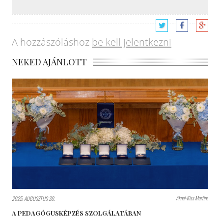
A hozzászóláshoz
be kell jelentkezni
NEKED AJÁNLOTT
Aknai-Kiss Martina
2025. AUGUSZTUS 30.
A PEDAGÓGUSKÉPZÉS SZOLGÁLATÁBAN