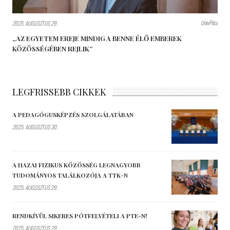
UnivPécs
2025. AUGUSZTUS 29.
„AZ EGYETEM EREJE MINDIG A BENNE ÉLŐ EMBEREK
KÖZÖSSÉGÉBEN REJLIK”
LEGFRISSEBB CIKKEK
A PEDAGÓGUSKÉPZÉS SZOLGÁLATÁBAN
2025. AUGUSZTUS 30.
A HAZAI FIZIKUS KÖZÖSSÉG LEGNAGYOBB
TUDOMÁNYOS TALÁLKOZÓJA A TTK-N
2025. AUGUSZTUS 29.
RENDKÍVÜL SIKERES PÓTFELVÉTELI A PTE-N!
2025. AUGUSZTUS 29.