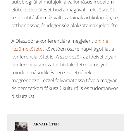
autobiográfiai műfajok, a vallomásos irodalom
előtérbe kerülését hozta magával. Felerősödött
az identitásformák változatainak artikulációja, az
otthonosság és idegenség alakzatainak jelenléte.
A Diaszpóra-konferenciára megjelent
online
rezümékötetet
követően őszre napvilágot lát a
konferenciakötet is. A szervezők az ideivel olyan
konferenciasorozatot hívtak életre, amelyet
minden második évben szeretnének
megrendezni, ezzel folyamatossá téve a magyar
és nemzetközi fókuszú kulturális és tudományos
diskurzust.
AKNAI PÉTER