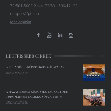
72/501-500/12144; 72/501-500/12122
univpecs@pte.hu
Médiaajánlat
LEGFRISSEBB CIKKEK
A PEDAGÓGUSKÉPZÉS SZOLGÁLATÁBAN
2025. AUGUSZTUS 30.
A HAZAI FIZIKUS KÖZÖSSÉG LEGNAGYOBB
TUDOMÁNYOS TALÁLKOZÓJA A TTK-N
2025. AUGUSZTUS 29.