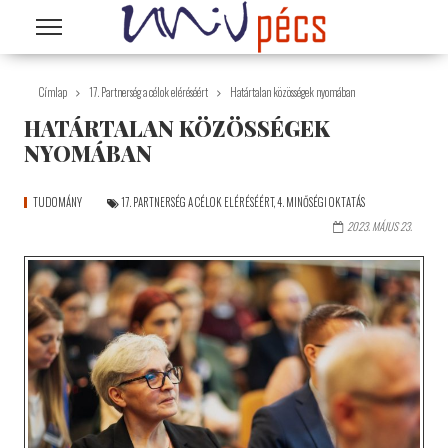
Ugrás a tartalomra
Címlap
17. Partnerség a célok eléréséért
Határtalan közösségek nyomában
HATÁRTALAN KÖZÖSSÉGEK
NYOMÁBAN
TUDOMÁNY
17. PARTNERSÉG A CÉLOK ELÉRÉSÉÉRT
,
4. MINŐSÉGI OKTATÁS
2023. MÁJUS 23.