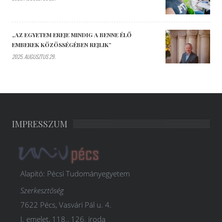
„AZ EGYETEM EREJE MINDIG A BENNE ÉLŐ
EMBEREK KÖZÖSSÉGÉBEN REJLIK”
2025. AUGUSZTUS 29.
IMPRESSZUM
Alapító: Pécsi Tudományegyetem
Szerkesztőség
7622 Pécs, Vasvári Pál u. 4.
I. emelet, 118., 126. iroda