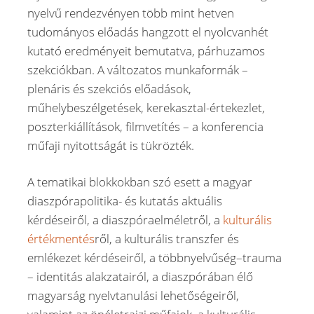
nyelvű rendezvényen több mint hetven
tudományos előadás hangzott el nyolcvanhét
kutató eredményeit bemutatva, párhuzamos
szekciókban. A változatos munkaformák –
plenáris és szekciós előadások,
műhelybeszélgetések, kerekasztal-értekezlet,
poszterkiállítások, filmvetítés – a konferencia
műfaji nyitottságát is tükrözték.
A tematikai blokkokban szó esett a magyar
diaszpórapolitika- és kutatás aktuális
kérdéseiről, a diaszpóraelméletről, a
kulturális
értékmentés
ről, a kulturális transzfer és
emlékezet kérdéseiről, a többnyelvűség–trauma
– identitás alakzatairól, a diaszpórában élő
magyarság nyelvtanulási lehetőségeiről,