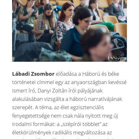
Lábadi Zsombor
előadása a Háború és béke
történetei címmel egy az anyaországban kevéssé
ismert író, Danyi Zoltán írói pályájának
alakulásában vizsgálta a háború narratívájának
szerepét. A téma, az élet egzisztenciális
fenyegetettsége nem csak nála nyitott meg új
irodalmi formákat: a „szépírói többlet” az
életkörülmények radikális megváltozása az