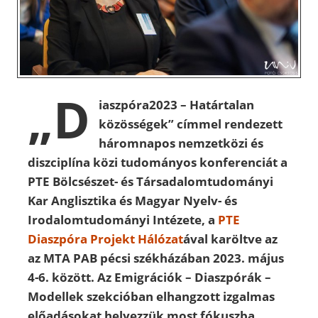
„D
iaszpóra2023 – Határtalan
közösségek” címmel rendezett
háromnapos nemzetközi és
diszciplína közi tudományos konferenciát a
PTE Bölcsészet- és Társadalomtudományi
Kar Anglisztika és Magyar Nyelv- és
Irodalomtudományi Intézete, a
PTE
Diaszpóra Projekt Hálózat
ával karöltve az
az MTA PAB pécsi székházában 2023. május
4-6. között. Az Emigrációk – Diaszpórák –
Modellek szekcióban elhangzott izgalmas
előadásokat helyezzük most fókuszba.