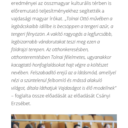
eredményei az összmagyar kulturális térben is
előremutató teljesítményekhez segítették a
vajdasági magyar írókat. „
Tolnai Ottó művében a
legbácskaibb idillbe is becsöppen a tengeri azúr, a
tengeri fényözön. A vakító ragyogás a legfurcsább,
legbizarrabb vándorutakat teszi meg ezen a
földrajzi terepen. Az otthonkeresésben,
otthonteremtésben Tolnai félelmetes, ugyanakkor
kacagtató honfoglalásokat hajt végre a költészet
nevében. Felszabadító erejű az a látásmód, amellyel
nézi a szüntelenül felbomló és mássá alakuló
világot, általa láthatjuk Vajdaságot is élő modellnek”
– foglalta össze előadását az előadását Csányi
Erzsébet.