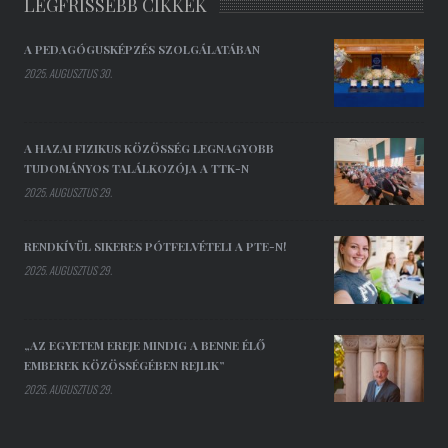
LEGFRISSEBB CIKKEK
A PEDAGÓGUSKÉPZÉS SZOLGÁLATÁBAN
2025. AUGUSZTUS 30.
A HAZAI FIZIKUS KÖZÖSSÉG LEGNAGYOBB
TUDOMÁNYOS TALÁLKOZÓJA A TTK-N
2025. AUGUSZTUS 29.
RENDKÍVÜL SIKERES PÓTFELVÉTELI A PTE-N!
2025. AUGUSZTUS 29.
„AZ EGYETEM EREJE MINDIG A BENNE ÉLŐ
EMBEREK KÖZÖSSÉGÉBEN REJLIK”
2025. AUGUSZTUS 29.