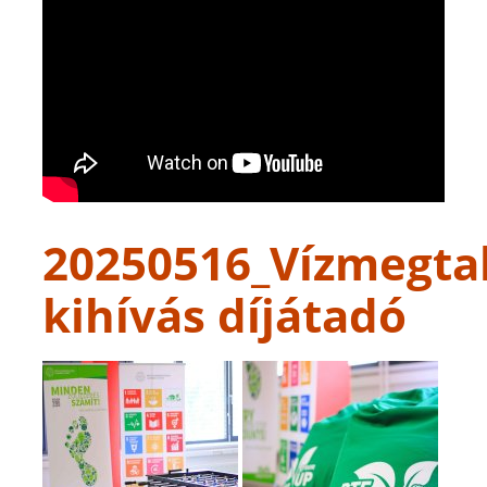
20250516_Vízmegtak
kihívás díjátadó