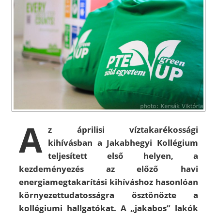
A
z áprilisi víztakarékossági
kihívásban a Jakabhegyi Kollégium
teljesített első helyen, a
kezdeményezés az előző havi
energiamegtakarítási kihíváshoz hasonlóan
környezettudatosságra ösztönözte a
koll
é
giumi hallgatókat. A „jakabos” lakók