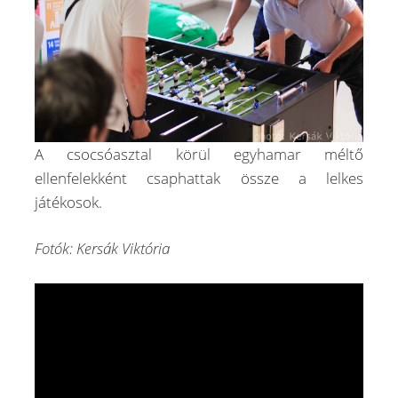
A csocsóasztal körül egyhamar méltő
ellenfelekként csaphattak össze a lelkes
játékosok.
Fotók: Kersák Viktória