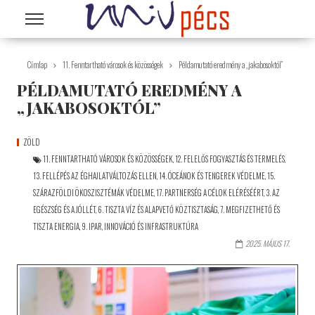
Ugrás a tartalomra
Címlap
11. Fenntartható városok és közösségek
Példamutató eredmény a „jakabosoktól”
PÉLDAMUTATÓ EREDMÉNY A
„JAKABOSOKTÓL”
ZÖLD
11. FENNTARTHATÓ VÁROSOK ÉS KÖZÖSSÉGEK
,
12. FELELŐS FOGYASZTÁS ÉS TERMELÉS
,
13. FELLÉPÉS AZ ÉGHAJLATVÁLTOZÁS ELLEN
,
14. ÓCEÁNOK ÉS TENGEREK VÉDELME
,
15.
SZÁRAZFÖLDI ÖKOSZISZTÉMÁK VÉDELME
,
17. PARTNERSÉG A CÉLOK ELÉRÉSÉÉRT
,
3. AZ
EGÉSZSÉG ÉS A JÓLLÉT
,
6. TISZTA VÍZ ÉS ALAPVETŐ KÖZTISZTASÁG
,
7. MEGFIZETHETŐ ÉS
TISZTA ENERGIA
,
9. IPAR, INNOVÁCIÓ ÉS INFRASTRUKTÚRA
2025. MÁJUS 17.