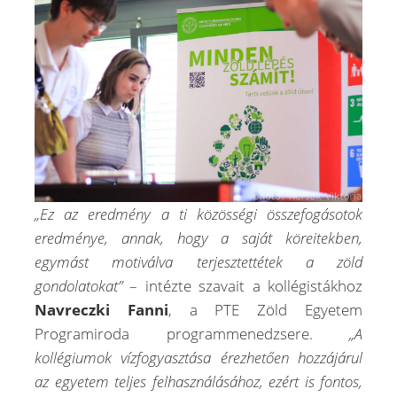
„Ez az eredmény a ti közösségi összefogásotok
eredménye, annak, hogy a saját köreitekben,
egymást motiválva terjesztettétek a zöld
gondolatokat”
– intézte szavait a kollégistákhoz
Navreczki Fanni
, a PTE Zöld Egyetem
Programiroda programmenedzsere.
„A
koll
é
giumok v
ízfogyasztása
é
rezhetően hozzájárul
az egyetem teljes felhasználásához, ez
é
rt is fontos,