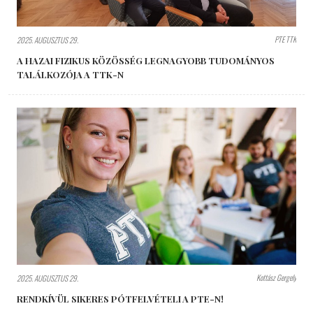
PTE TTK
2025. AUGUSZTUS 29.
A HAZAI FIZIKUS KÖZÖSSÉG LEGNAGYOBB TUDOMÁNYOS
TALÁLKOZÓJA A TTK-N
Kottász Gergely
2025. AUGUSZTUS 29.
RENDKÍVÜL SIKERES PÓTFELVÉTELI A PTE-N!