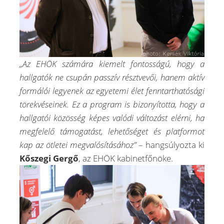
„Az EHÖK számára kiemelt fontosságú, hogy a
hallgatók ne csupán passzív r
é
sztvevői, hanem aktív
formálói legyenek az egyetemi
é
let fenntarthatósági
törekv
é
seinek. Ez a program is bizonyította, hogy a
hallgatói közöss
é
g k
é
pes val
ó
di v
áltozást el
é
rni, ha
megfelelő támogatást, lehetős
é
get
é
s platformot
kap az ötletei megvalósításához”
– hangsúlyozta ki
Kőszegi Gergő
, az EHÖK kabinetfőnöke.