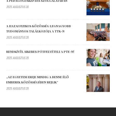
A PEDAGÓGUSKÉPZÉS SZOLGÁLATÁBAN
2025. AUGUSZTUS 30.
A HAZAI FIZIKUS KÖZÖSSÉG LEGNAGYOBB
TUDOMÁNYOS TALÁLKOZÓJA A TTK-N
2025. AUGUSZTUS 29.
RENDKÍVÜL SIKERES PÓTFELVÉTELI A PTE-N!
2025. AUGUSZTUS 29.
„AZ EGYETEM EREJE MINDIG A BENNE ÉLŐ
EMBEREK KÖZÖSSÉGÉBEN REJLIK”
2025. AUGUSZTUS 29.