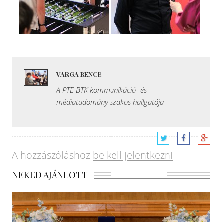
VARGA BENCE
A PTE BTK kommunikáció- és
médiatudomány szakos hallgatója
A hozzászóláshoz
be kell jelentkezni
NEKED AJÁNLOTT