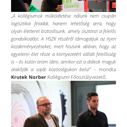
„A koll
é
giumok m
űkö
dtet
é
se nálunk nem csupán
logisztikai feladat, hanem lehetős
é
g arra, hogy
olyan
é
letteret biztosítsunk, amely ösztönzi a felelős
gondolkodást. A HSZK r
é
sz
é
ről támogatjuk az ilyen
kezdem
é
nyez
é
seket, mert hiszünk abban, hogy az
egyetemi
é
let r
é
sze a környezet
é
rt vállalt felelőss
é
g
is
– é
s külön öröm látni, amikor ezt a diákok maguk
alakítják a saját közöss
é
gükön belül”
– mondta
Krutek Norber
Kollégiumi Főosztályvezető.