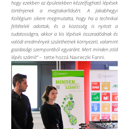
hogy ezekben az
é
pületekben k
é
zzelfogható l
é
p
é
sek
tört
é
njenek a megtakarításért. A Jakabhegyi
Koll
é
gium sikere megmutatta, hogy ha a technikai
felt
é
telek adottak,
é
s a közöss
é
g is nyitott a
tudatosságra, akkor a kis lépések összeadódnak és
valódi eredm
é
nyek születhetnek környezeti, valamint
gazdasági szempontból egyaránt. Mert minden zöld
lépés számít”
– tette hozzá Navreczki Fanni.