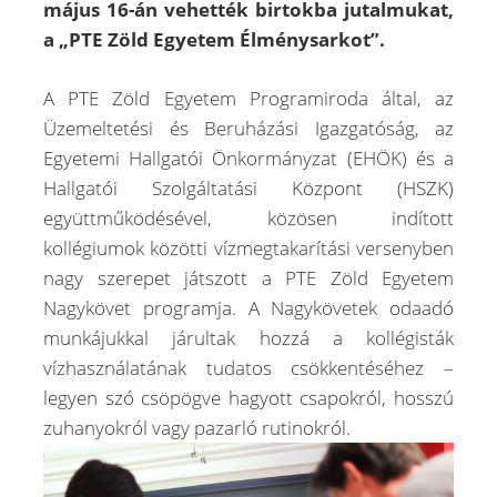
május 16-án vehették birtokba jutalmukat,
a „
PTE Z
öld Egyetem Élm
é
nysarkot”.
A PTE Zöld Egyetem Programiroda által, az
Üzemeltetési és Beruházási Igazgatóság, az
Egyetemi Hallgatói Önkormányzat (EHÖK) és a
Hallgatói Szolgáltatási Központ (HSZK)
együttműködésével, közösen indított
kollégiumok közötti vízmegtakarítási versenyben
nagy szerepet játszott a PTE Zöld Egyetem
Nagykövet programja. A Nagykövetek odaadó
munkájukkal járultak hozzá a kollégisták
vízhasználatának tudatos csökkentéséhez –
legyen szó csöpögve hagyott csapokról, hosszú
zuhanyokról vagy pazarló rutinokról.