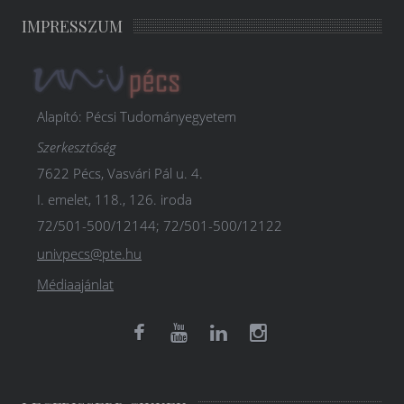
IMPRESSZUM
Alapító: Pécsi Tudományegyetem
Szerkesztőség
7622 Pécs, Vasvári Pál u. 4.
I. emelet, 118., 126. iroda
72/501-500/12144; 72/501-500/12122
univpecs@pte.hu
Médiaajánlat