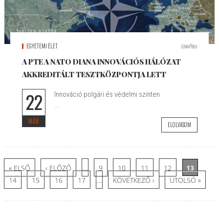
EGYETEMI ÉLET
UnivPécs
A PTE A NATO DIANA INNOVÁCIÓS HÁLÓZAT
AKKREDITÁLT TESZTKÖZPONTJA LETT
22
Innováció polgári és védelmi szinten
...
MÁR
ELOLVASOM
Oldalak
…
« ELSŐ
‹ ELŐZŐ
9
10
11
12
13
…
14
15
16
17
KÖVETKEZŐ ›
UTOLSÓ »