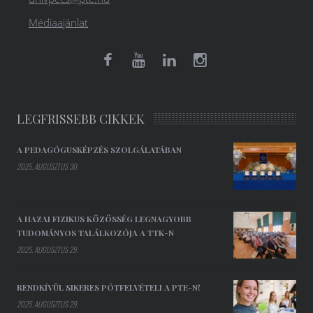
Médiaajánlat
LEGFRISSEBB CIKKEK
A PEDAGÓGUSKÉPZÉS SZOLGÁLATÁBAN
2025. AUGUSZTUS 30.
A HAZAI FIZIKUS KÖZÖSSÉG LEGNAGYOBB
TUDOMÁNYOS TALÁLKOZÓJA A TTK-N
2025. AUGUSZTUS 29.
RENDKÍVÜL SIKERES PÓTFELVÉTELI A PTE-N!
2025. AUGUSZTUS 29.