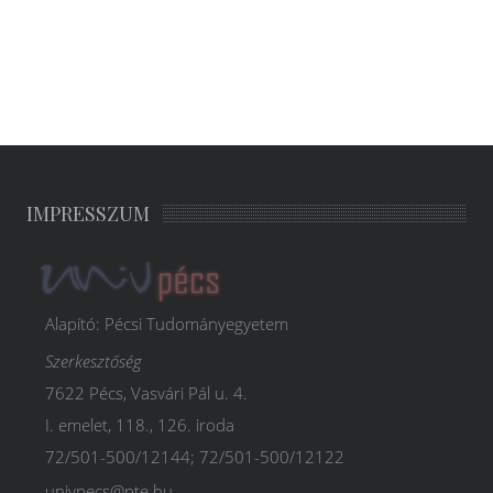
IMPRESSZUM
Alapító: Pécsi Tudományegyetem
Szerkesztőség
7622 Pécs, Vasvári Pál u. 4.
I. emelet, 118., 126. iroda
72/501-500/12144; 72/501-500/12122
univpecs@pte.hu