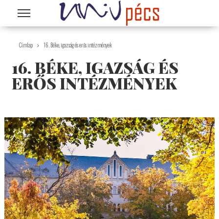
Ugrás a tartalomra
Címlap
16. Béke, igazság és erős intézmények
16. BÉKE, IGAZSÁG ÉS
ERŐS INTÉZMÉNYEK