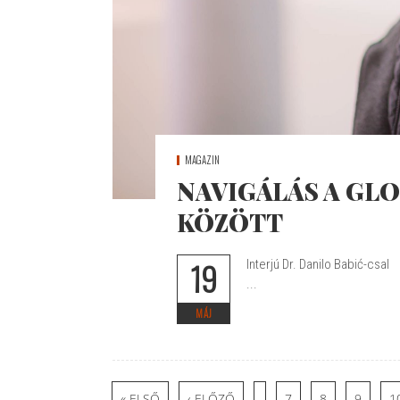
MAGAZIN
NAVIGÁLÁS A GL
KÖZÖTT
19
Interjú Dr. Danilo Babić-csal
...
MÁJ
Oldalak
…
« ELSŐ
‹ ELŐZŐ
7
8
9
1