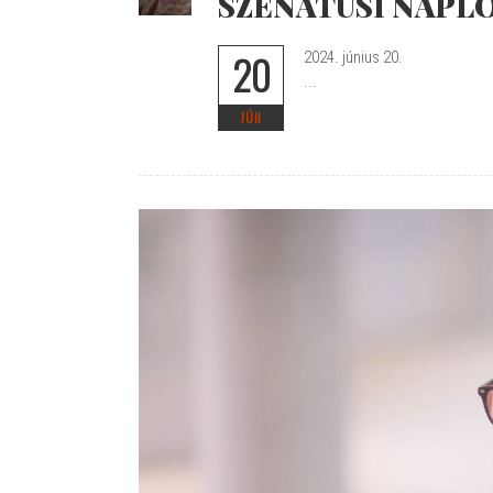
SZENÁTUSI NAPL
20
2024. június 20.
...
JÚN