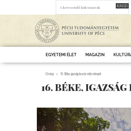
Ugrás a tartalomra
A KERESENDŐ KULCSSZAVAK
EGYETEMI ÉLET
MAGAZIN
KULTÚR
Címlap
16. Béke, igazság és erős intézmények
16. BÉKE, IGAZSÁ