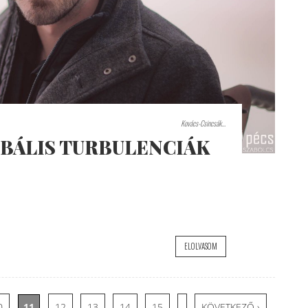
Kovács-Csincsák...
OBÁLIS TURBULENCIÁK
ELOLVASOM
…
0
11
12
13
14
15
KÖVETKEZŐ ›