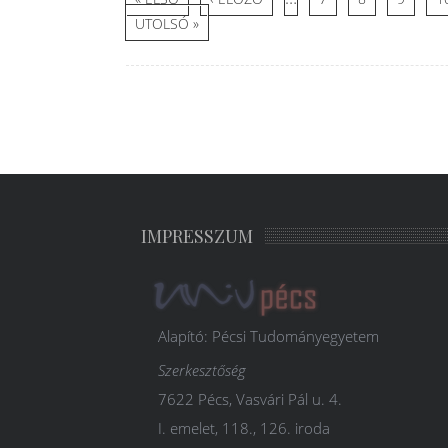
UTOLSÓ »
IMPRESSZUM
Alapító: Pécsi Tudományegyetem
Szerkesztőség
7622 Pécs, Vasvári Pál u. 4.
I. emelet, 118., 126. iroda