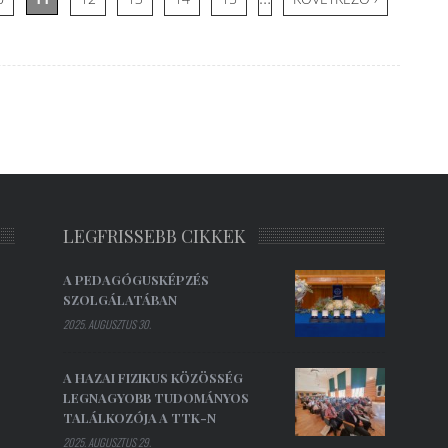
LEGFRISSEBB CIKKEK
A PEDAGÓGUSKÉPZÉS
SZOLGÁLATÁBAN
2025. AUGUSZTUS 30.
A HAZAI FIZIKUS KÖZÖSSÉG
LEGNAGYOBB TUDOMÁNYOS
TALÁLKOZÓJA A TTK-N
2025. AUGUSZTUS 29.