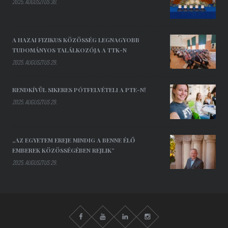
2025. AUGUSZTUS 30.
A HAZAI FIZIKUS KÖZÖSSÉG LEGNAGYOBB
TUDOMÁNYOS TALÁLKOZÓJA A TTK-N
2025. AUGUSZTUS 29.
RENDKÍVÜL SIKERES PÓTFELVÉTELI A PTE-N!
2025. AUGUSZTUS 29.
„AZ EGYETEM EREJE MINDIG A BENNE ÉLŐ
EMBEREK KÖZÖSSÉGÉBEN REJLIK”
2025. AUGUSZTUS 29.