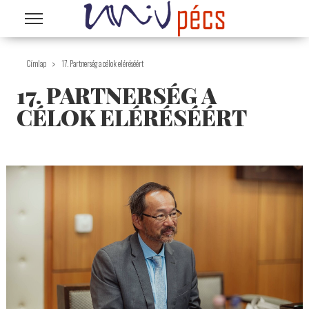
Ugrás a tartalomra
Címlap
17. Partnerség a célok eléréséért
17. PARTNERSÉG A
CÉLOK ELÉRÉSÉÉRT