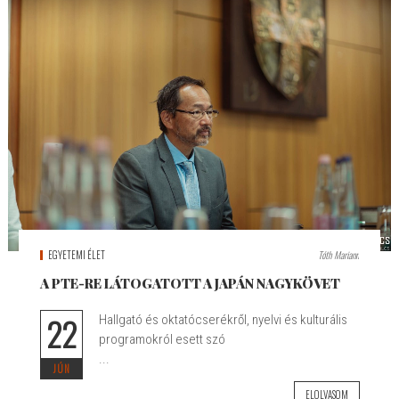
EGYETEMI ÉLET
Tóth Mariann
A PTE-RE LÁTOGATOTT A JAPÁN NAGYKÖVET
22
Hallgató és oktatócserékről, nyelvi és kulturális
programokról esett szó
...
JÚN
ELOLVASOM