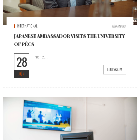
INTERNATIONAL
Tóth Mariann
JAPANESE AMBASSADOR VISITS THE UNIVERSITY
OF PÉCS
28
none...
ELOLVASOM
JÚN