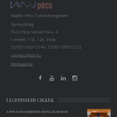
Alapító: Pécsi Tudományegyetem
Szerkesztőség
7622 Pécs, Vasvári Pál u. 4.
I. emelet, 118., 126. iroda
72/501-500/12144; 72/501-500/12122
univpecs@pte.hu
Médiaajánlat
LEGFRISSEBB CIKKEK
A PEDAGÓGUSKÉPZÉS SZOLGÁLATÁBAN