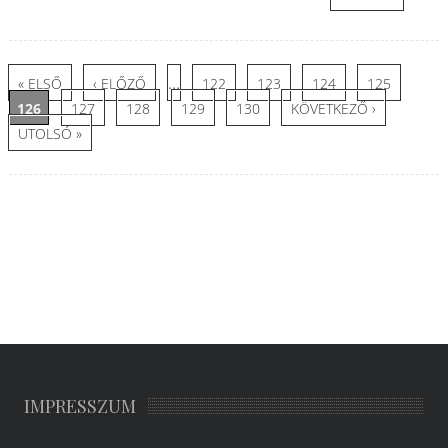
Oldalak
…
« ELSŐ
‹ ELŐZŐ
122
123
124
125
126
127
128
129
130
KÖVETKEZŐ ›
UTOLSÓ »
IMPRESSZUM