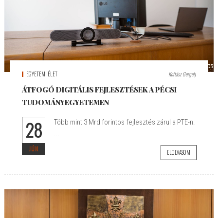
EGYETEMI ÉLET
Kottász Gergely
ÁTFOGÓ DIGITÁLIS FEJLESZTÉSEK A PÉCSI
TUDOMÁNYEGYETEMEN
28
Több mint 3 Mrd forintos fejlesztés zárul a PTE-n.
...
JÚN
ELOLVASOM