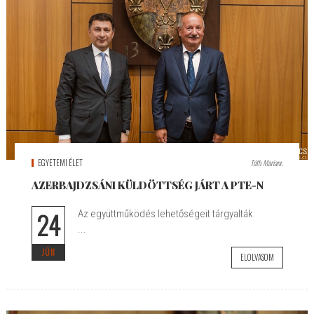
EGYETEMI ÉLET
Tóth Mariann
AZERBAJDZSÁNI KÜLDÖTTSÉG JÁRT A PTE-N
24
Az együttműködés lehetőségeit tárgyalták
...
JÚN
ELOLVASOM