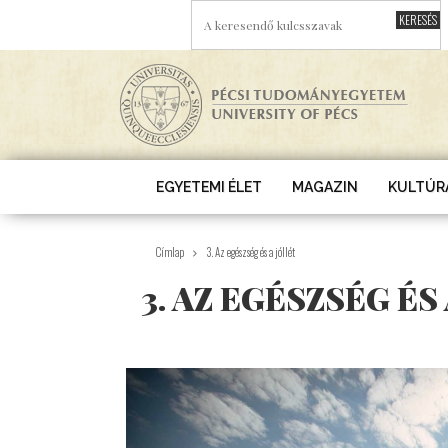
Ugrás a tartalomra
A KERESENDŐ KULCSSZAVAK
EGYETEMI ÉLET
MAGAZIN
KULTÚR
Címlap
3. Az egészség és a jóllét
3. AZ EGÉSZSÉG ÉS