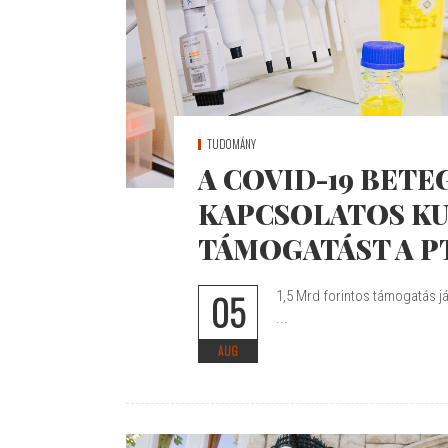
TUDOMÁNY
A COVID-19 BET
KAPCSOLATOS KU
TÁMOGATÁST A P
05
1,5 Mrd forintos támogatás já
...
AUG