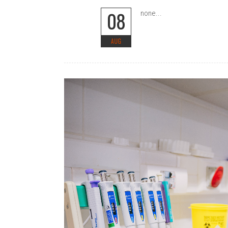
08
none...
AUG