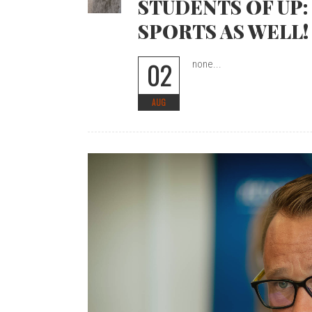
STUDENTS OF UP:
SPORTS AS WELL!
02
none...
AUG