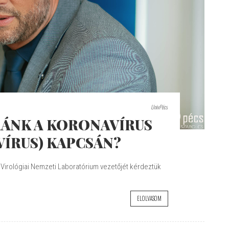
UnivPécs
RÁNK A KORONAVÍRUS
VÍRUS) KAPCSÁN?
 Virológiai Nemzeti Laboratórium vezetőjét kérdeztük
ELOLVASOM