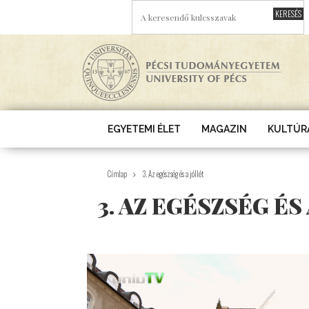
Ugrás a tartalomra
A KERESENDŐ KULCSSZAVAK
EGYETEMI ÉLET
MAGAZIN
KULTÚR
Címlap
3. Az egészség és a jóllét
3. AZ EGÉSZSÉG ÉS