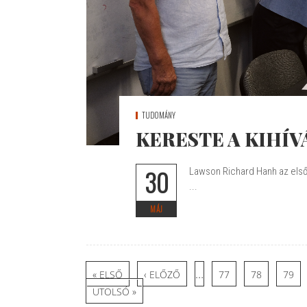
TUDOMÁNY
KERESTE A KIHÍV
30
Lawson Richard Hanh az els
...
MÁJ
Oldalak
…
« ELSŐ
‹ ELŐZŐ
77
78
79
UTOLSÓ »