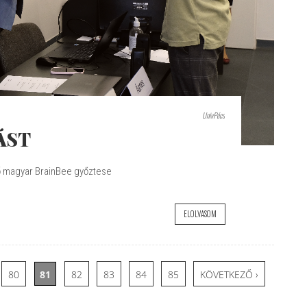
UnivPécs
ÁST
ő magyar BrainBee győztese
ELOLVASOM
80
81
82
83
84
85
KÖVETKEZŐ ›