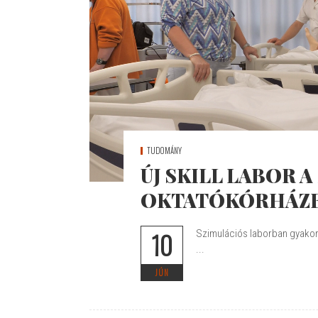
TUDOMÁNY
ÚJ SKILL LABOR 
OKTATÓKÓRHÁZ
10
Szimulációs laborban gyakor
...
JÚN