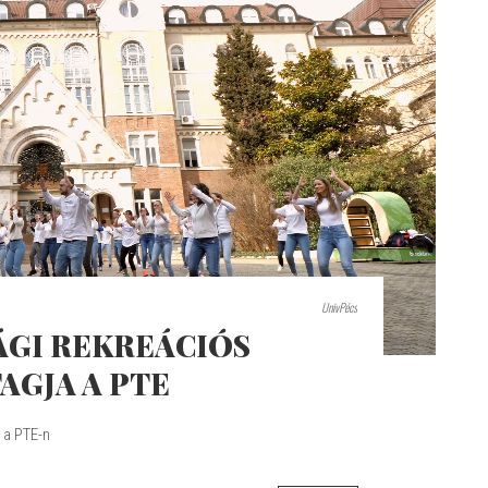
UnivPécs
ÁGI REKREÁCIÓS
AGJA A PTE
 a PTE-n