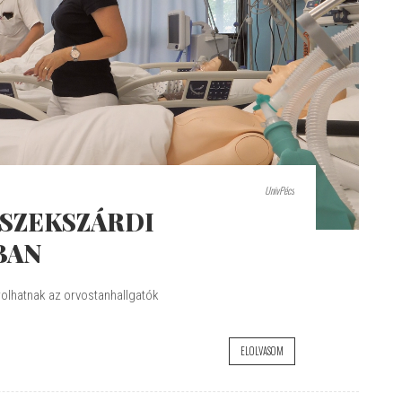
UnivPécs
A SZEKSZÁRDI
BAN
olhatnak az orvostanhallgatók
ELOLVASOM