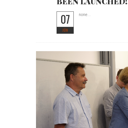
BEEN LAUNCHED!
07
none...
JÚN