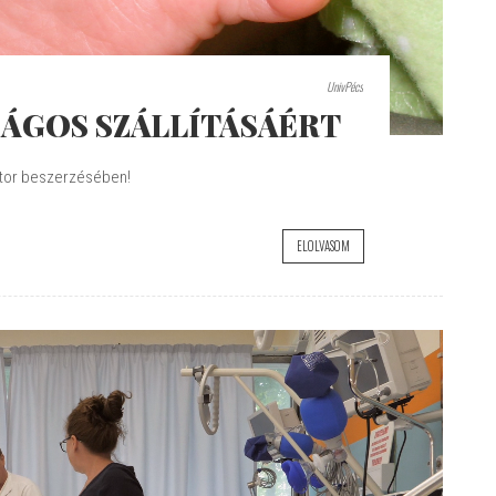
UnivPécs
SÁGOS SZÁLLÍTÁSÁÉRT
átor beszerzésében!
ELOLVASOM