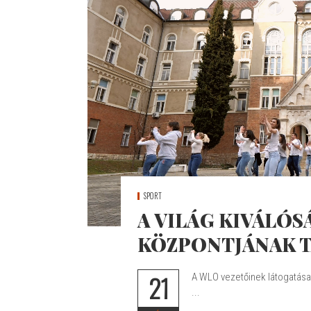
SPORT
A VILÁG KIVÁLÓS
KÖZPONTJÁNAK T
21
A WLO vezetőinek látogatása
...