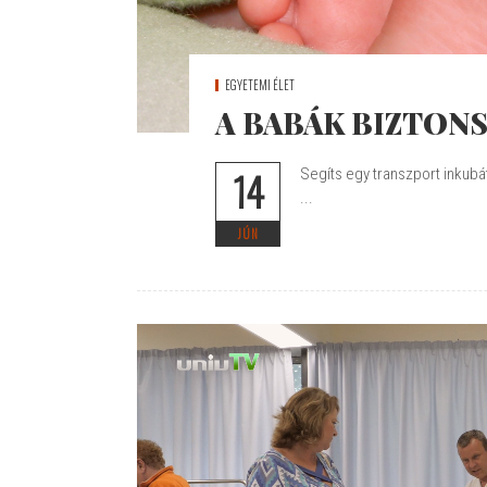
EGYETEMI ÉLET
A BABÁK BIZTON
14
Segíts egy transzport inkub
...
JÚN