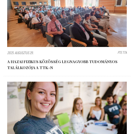
PTE TTK
2025. AUGUSZTUS 29.
A HAZAI FIZIKUS KÖZÖSSÉG LEGNAGYOBB TUDOMÁNYOS
TALÁLKOZÓJA A TTK-N