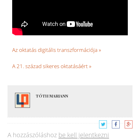
Az oktatás digitális transzformációja »
A 21. század sikeres oktatásáért »
TÓTH MARIANN
A hozzászóláshoz
be kell jelentkezni