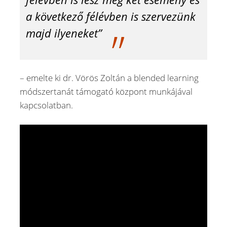
a következő félévben is szervezünk
majd ilyeneket”
– emelte ki dr. Vörös Zoltán a blended learning
módszertanát támogató központ munkájával
kapcsolatban.