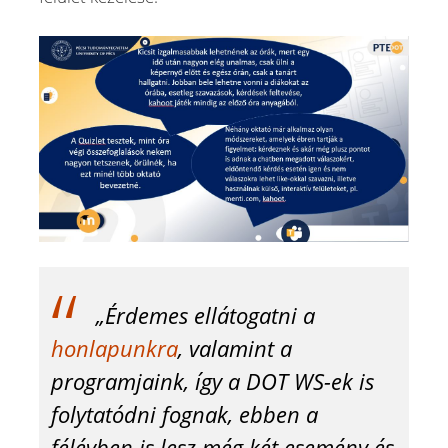
„Érdemes ellátogatni a
honlapunkra
, valamint a
programjaink, így a DOT WS-ek is
folytatódni fognak, ebben a
félévben is lesz még két esemény és