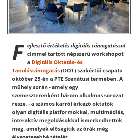
F
ejlesztő értékelés digitális támogatással
címmel tartott népszerű workshopot
a
Digitális Oktatás- és
Tanulástámogatás
(DOT) szakértői csapata
október 25-én a PTE Szenátusi termében. A
műhely során - amely egy
szemeszterenként három alkalmas sorozat
része, - a számos karról érkező oktatók
olyan digitális platformokkal, multimédiás,
interaktív megoldásokkal ismerkedhettek
meg, amelyek elősegítik az órák még
élvezetesebbé tételét.