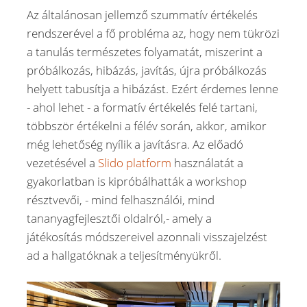
Az általánosan jellemző szummatív értékelés
rendszerével a fő probléma az, hogy nem tükrözi
a tanulás természetes folyamatát, miszerint a
próbálkozás, hibázás, javítás, újra próbálkozás
helyett tabusítja a hibázást. Ezért érdemes lenne
- ahol lehet - a formatív értékelés felé tartani,
többször értékelni a félév során, akkor, amikor
még lehetőség nyílik a javításra. Az előadó
vezetésével a
Slido platform
használatát a
gyakorlatban is kipróbálhatták a workshop
résztvevői, - mind felhasználói, mind
tananyagfejlesztői oldalról,- amely a
játékosítás módszereivel azonnali visszajelzést
ad a hallgatóknak a teljesítményükről.