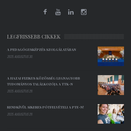
LEGFRISSEBB CIKKEK
A PEDAGÓGUSKÉPZÉS SZOLGÁLATÁBAN
2025. AUGUSZTUS 30.
A HAZAI FIZIKUS KÖZÖSSÉG LEGNAGYOBB
TUDOMÁNYOS TALÁLKOZÓJA A TTK-N
2025. AUGUSZTUS 29.
RENDKÍVÜL SIKERES PÓTFELVÉTELI A PTE-N!
2025. AUGUSZTUS 29.