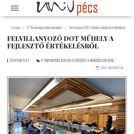
Ugrás a tartalomra
Címlap
17. Partnerség a célok eléréséért
Felvillanyozó DOT műhely a fejlesztő értékelésről
FELVILLANYOZÓ DOT MŰHELY A
FEJLESZTŐ ÉRTÉKELÉSRŐL
EGYETEMI ÉLET
17. PARTNERSÉG A CÉLOK ELÉRÉSÉÉRT
,
4. MINŐSÉGI OKTATÁS
2022. OKTÓBER 28.