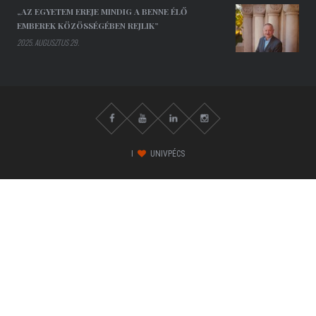
„AZ EGYETEM EREJE MINDIG A BENNE ÉLŐ
EMBEREK KÖZÖSSÉGÉBEN REJLIK”
2025. AUGUSZTUS 29.
I
UNIVPÉCS