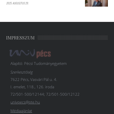
2025. AUGUSZTUS 29.
IMPRESSZUM
Alapító: Pécsi Tudományegyetem
Szerkesztőség
7622 Pécs, Vasvári Pál u. 4.
I. emelet, 118., 126. iroda
72/501-500/12144; 72/501-500/12122
univpecs@pte.hu
Médiaajánlat