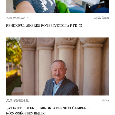
Kottász Gergely
2025. AUGUSZTUS 29.
RENDKÍVÜL SIKERES PÓTFELVÉTELI A PTE-N!
UnivPécs
2025. AUGUSZTUS 29.
„AZ EGYETEM EREJE MINDIG A BENNE ÉLŐ EMBEREK
KÖZÖSSÉGÉBEN REJLIK”