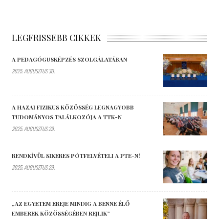
LEGFRISSEBB CIKKEK
A PEDAGÓGUSKÉPZÉS SZOLGÁLATÁBAN
2025. AUGUSZTUS 30.
A HAZAI FIZIKUS KÖZÖSSÉG LEGNAGYOBB
TUDOMÁNYOS TALÁLKOZÓJA A TTK-N
2025. AUGUSZTUS 29.
RENDKÍVÜL SIKERES PÓTFELVÉTELI A PTE-N!
2025. AUGUSZTUS 29.
„AZ EGYETEM EREJE MINDIG A BENNE ÉLŐ
EMBEREK KÖZÖSSÉGÉBEN REJLIK”