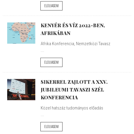
ELOLVASOM
KENYÉR ÉS VÍZ 2022-BEN,
AFRIKÁBAN
Afrika Konferencia, Nemzetközi Tavasz
...
ELOLVASOM
SIKERREL ZAJLOTT A XXV.
JUBILEUMI TAVASZI SZÉL
KONFERENCIA
Közel hatszáz tudományos előadás
...
ELOLVASOM