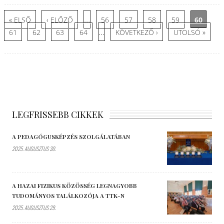
Oldalak
…
« ELSŐ
‹ ELŐZŐ
56
57
58
59
60
…
61
62
63
64
KÖVETKEZŐ ›
UTOLSÓ »
LEGFRISSEBB CIKKEK
A PEDAGÓGUSKÉPZÉS SZOLGÁLATÁBAN
2025. AUGUSZTUS 30.
A HAZAI FIZIKUS KÖZÖSSÉG LEGNAGYOBB
TUDOMÁNYOS TALÁLKOZÓJA A TTK-N
2025. AUGUSZTUS 29.