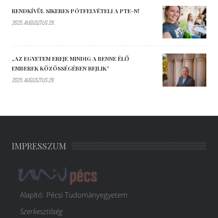
RENDKÍVÜL SIKERES PÓTFELVÉTELI A PTE-N!
2025. AUGUSZTUS 29.
„AZ EGYETEM EREJE MINDIG A BENNE ÉLŐ
EMBEREK KÖZÖSSÉGÉBEN REJLIK”
2025. AUGUSZTUS 29.
IMPRESSZUM
Alapító: Pécsi Tudományegyetem
Szerkesztőség