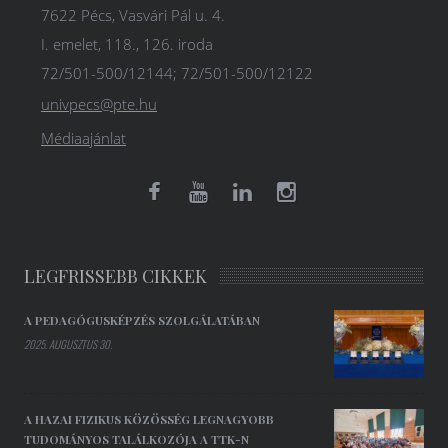
7622 Pécs, Vasvári Pál u. 4.
I. emelet, 118., 126. iroda
72/501-500/12144; 72/501-500/12122
univpecs@pte.hu
Médiaajánlat
LEGFRISSEBB CIKKEK
A PEDAGÓGUSKÉPZÉS SZOLGÁLATÁBAN
2025. AUGUSZTUS 30.
A HAZAI FIZIKUS KÖZÖSSÉG LEGNAGYOBB
TUDOMÁNYOS TALÁLKOZÓJA A TTK-N