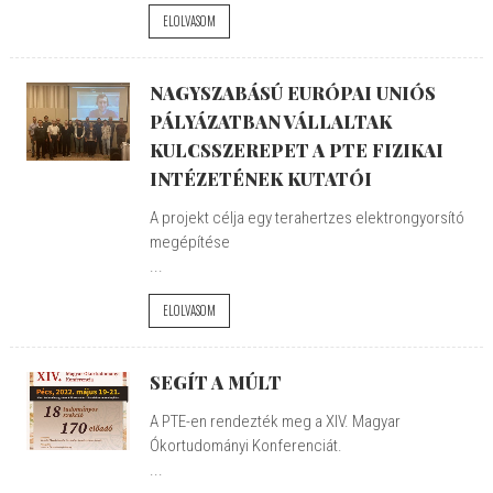
ELOLVASOM
NAGYSZABÁSÚ EURÓPAI UNIÓS
PÁLYÁZATBAN VÁLLALTAK
KULCSSZEREPET A PTE FIZIKAI
INTÉZETÉNEK KUTATÓI
A projekt célja egy terahertzes elektrongyorsító
megépítése
...
ELOLVASOM
SEGÍT A MÚLT
A PTE-en rendezték meg a XIV. Magyar
Ókortudományi Konferenciát.
...