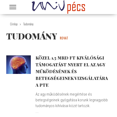
Ugrás a tartalomra
Címlap
Tudomány
TUDOMÁNY
ROVAT
KÖZEL 1,5 MRD FT KIVÁLÓSÁGI
TÁMOGATÁST NYERT EL AZ AGY
MŰKÖDÉSÉNEK ÉS
BETEGSÉGEINEK VIZSGÁLATÁRA
A PTE
Az agy működésének megértése és
betegségeinek gyógyítása korunk legnagyobb
tudományos kihívásai közé tartozik.
...