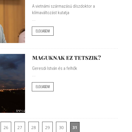
A vietnámi származású díszdoktor a
klímaváltozást kutatja
...
ELOLVASOM
MAGUKNAK EZ TETSZIK?
Geresdi István és a felhők
...
ELOLVASOM
26
27
28
29
30
31