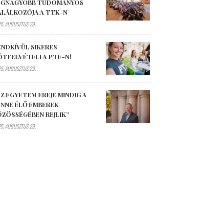
EGNAGYOBB TUDOMÁNYOS
ALÁLKOZÓJA A TTK-N
5. AUGUSZTUS 29.
ENDKÍVÜL SIKERES
ÓTFELVÉTELI A PTE-N!
5. AUGUSZTUS 29.
Z EGYETEM EREJE MINDIG A
ENNE ÉLŐ EMBEREK
ÖZÖSSÉGÉBEN REJLIK”
5. AUGUSZTUS 29.