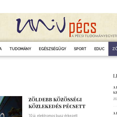
A
TUDOMÁNY
EGÉSZSÉGÜGY
SPORT
EDUC
Z
L
A
S
ZÖLDEBB KÖZÖSSÉGI
202
KÖZLEKEDÉS PÉCSETT
A 
10 új, elektromos busz érkezett