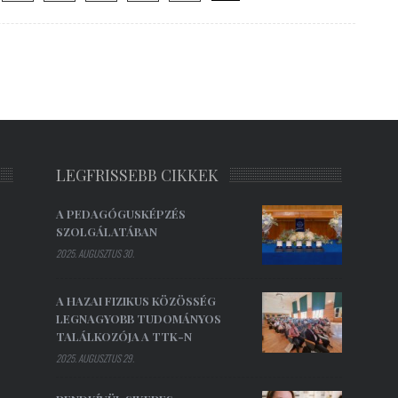
LEGFRISSEBB CIKKEK
A PEDAGÓGUSKÉPZÉS
SZOLGÁLATÁBAN
2025. AUGUSZTUS 30.
A HAZAI FIZIKUS KÖZÖSSÉG
LEGNAGYOBB TUDOMÁNYOS
TALÁLKOZÓJA A TTK-N
2025. AUGUSZTUS 29.