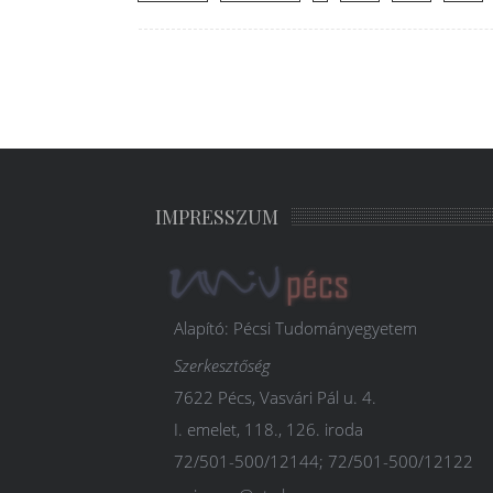
IMPRESSZUM
Alapító: Pécsi Tudományegyetem
Szerkesztőség
7622 Pécs, Vasvári Pál u. 4.
I. emelet, 118., 126. iroda
72/501-500/12144; 72/501-500/12122