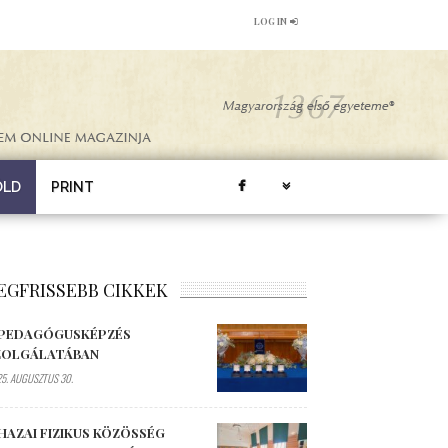
LOG IN
ÖLD
PRINT
EGFRISSEBB CIKKEK
 PEDAGÓGUSKÉPZÉS
ZOLGÁLATÁBAN
5. AUGUSZTUS 30.
HAZAI FIZIKUS KÖZÖSSÉG