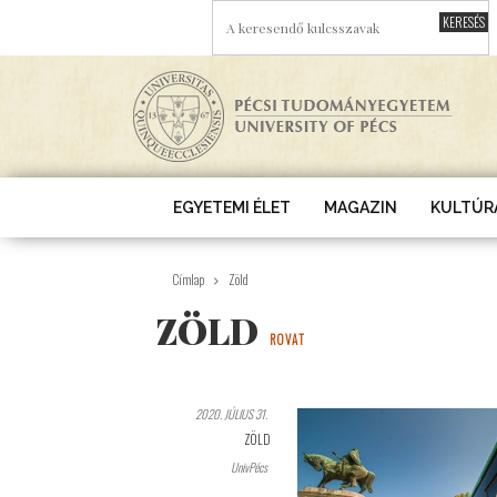
Ugrás a tartalomra
A KERESENDŐ KULCSSZAVAK
EGYETEMI ÉLET
MAGAZIN
KULTÚR
Címlap
Zöld
ZÖLD
ROVAT
2020. JÚLIUS 31.
ZÖLD
UnivPécs