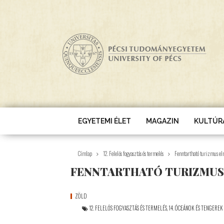
Ugrás a tartalomra
EGYETEMI ÉLET
MAGAZIN
KULTÚR
Címlap
12. Felelős fogyasztás és termelés
Fenntartható turizmus el
FENNTARTHATÓ TURIZMUS
ZÖLD
12. FELELŐS FOGYASZTÁS ÉS TERMELÉS
,
14. ÓCEÁNOK ÉS TENGERE