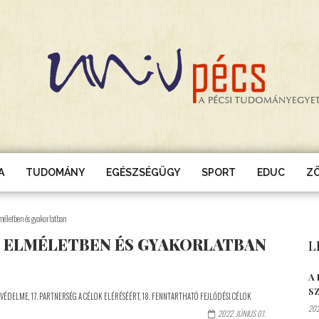
A
TUDOMÁNY
EGÉSZSÉGÜGY
SPORT
EDUC
Z
méletben és gyakorlatban
 ELMÉLETBEN ÉS GYAKORLATBAN
L
A
S
K VÉDELME
,
17. PARTNERSÉG A CÉLOK ELÉRÉSÉÉRT
,
18. FENNTARTHATÓ FEJLŐDÉSI CÉLOK
202
2022. JÚNIUS 01.