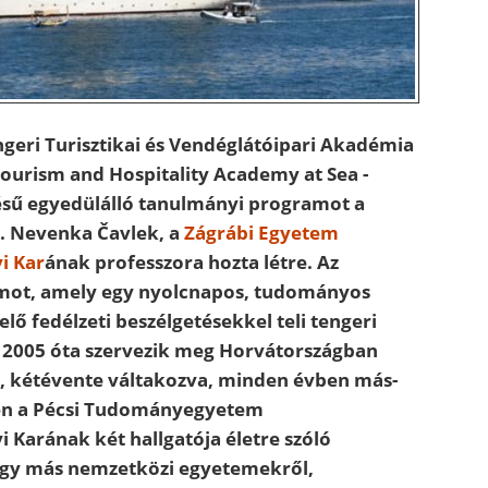
geri Turisztikai és Vendéglátóipari Akadémia
Tourism and Hospitality Academy at Sea -
ésű egyedülálló tanulmányi programot a
r. Nevenka Čavlek, a
Zágrábi Egyetem
i Kar
ának professzora hozta létre. Az
mot, amely egy nyolcnapos, tudományos
elő fedélzeti beszélgetésekkel teli tengeri
, 2005 óta szervezik meg Horvátországban
, kétévente váltakozva, minden évben más-
ben a Pécsi Tudományegyetem
Karának két hallgatója életre szóló
ogy más nemzetközi egyetemekről,