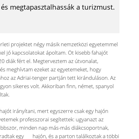
 és megtapasztalhassák a turizmust.
érleti projektet négy másik nemzetközi egyetemmel
l jó kapcsolatokat ápoltam. Öt kisebb fahajót
0 diák fért el. Megterveztem az útvonalat,
és meghívtam ezeket az egyetemeket, hogy
hoz az Adriai-tenger partján tett kiránduláson. Az
agyon sikeres volt. Akkoriban finn, német, spanyol
ltak.
 hajót irányítani, mert egyszerre csak egy hajón
yetemek professzorai segítettek: ugyanazt az
többször, minden nap más-más diákcsoportnak,
radtak egy hajón, és a parton találkoztak a többi