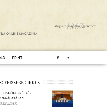
ÖLD
PRINT
EGFRISSEBB CIKKEK
 PEDAGÓGUSKÉPZÉS
ZOLGÁLATÁBAN
5. AUGUSZTUS 30.