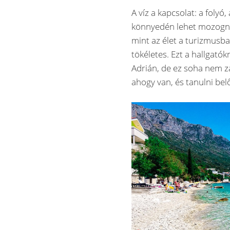
A víz a kapcsolat: a folyó
könnyedén lehet mozogni, 
mint az élet a turizmusb
tökéletes. Ezt a hallgatók
Adrián, de ez soha nem za
ahogy van, és tanulni belő