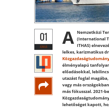
A
Nemzetközi Ten
01
(International 
ITHAS) elnevez
JÚNIUS
lelkes, karizmatikus d
Közgazdaságtudomány
élményalapú tanfolya
előadásokkal, lebilincs
utazást foglal magába
vagy más országokban
más fókusszal. 2021-
Közgazdaságtudományi 
lehetőséget kapott, h