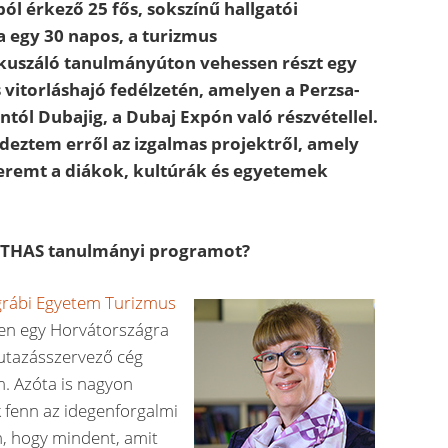
ól érkező 25 fős, sokszínű hallgatói
 egy 30 napos, a turizmus
kuszáló tanulmányúton vehessen részt egy
 vitorláshajó fedélzetén, amelyen a Perzsa-
ól Dubajig, a Dubaj Expón való részvétellel.
deztem erről az izgalmas projektről, amely
teremt a diákok, kultúrák és egyetemek
 ITHAS tanulmányi programot?
rábi Egyetem Turizmus
ően egy Horvátországra
utazásszervező cég
m. Azóta is nagyon
k fenn az idegenforgalmi
n, hogy mindent, amit