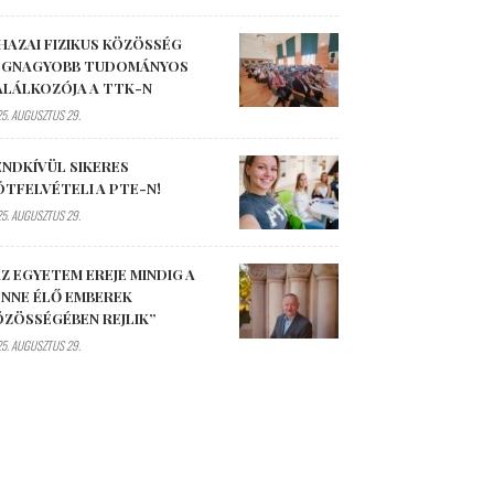
HAZAI FIZIKUS KÖZÖSSÉG
EGNAGYOBB TUDOMÁNYOS
ALÁLKOZÓJA A TTK-N
5. AUGUSZTUS 29.
ENDKÍVÜL SIKERES
ÓTFELVÉTELI A PTE-N!
5. AUGUSZTUS 29.
Z EGYETEM EREJE MINDIG A
ENNE ÉLŐ EMBEREK
ÖZÖSSÉGÉBEN REJLIK”
5. AUGUSZTUS 29.