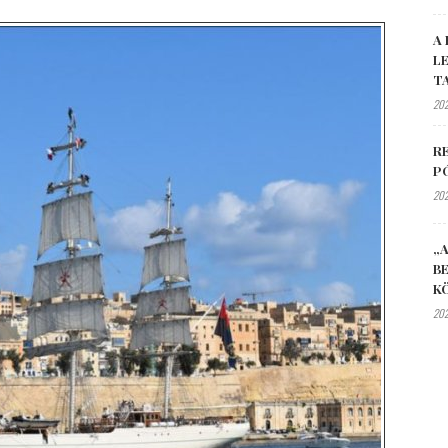
A 
L
T
202
R
P
202
„A
B
K
202