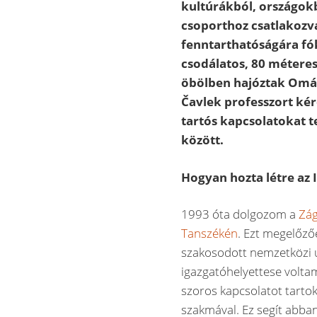
kultúrákból, országokb
csoporthoz csatlakozva
fenntarthatóságára fó
csodálatos, 80 méteres
öbölben hajóztak Ománt
Čavlek professzort kér
tartós kapcsolatokat 
között.
Hogyan hozta létre az
1993 óta dolgozom a
Zág
Tanszékén
. Ezt megelőz
szakosodott nemzetközi 
igazgatóhelyettese volta
szoros kapcsolatot tarto
szakmával. Ez segít abba