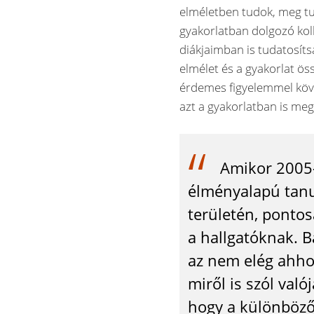
elméletben tudok, meg tu
gyakorlatban dolgozó kol
diákjaimban is tudatosíts
elmélet és a gyakorlat ö
érdemes figyelemmel köv
azt a gyakorlatban is meg
Amikor 2005-
élményalapú tanu
területén, pontos
a hallgatóknak. B
az nem elég ahho
miről is szól val
hogy a különböző