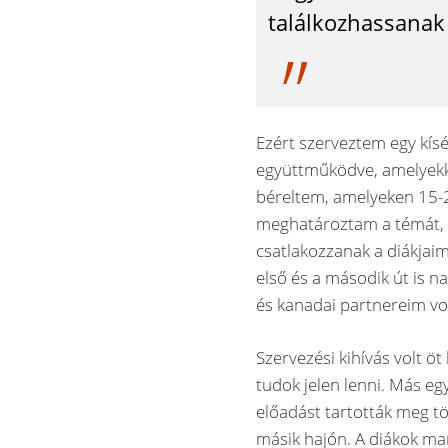
találkozhassanak
Ezért szerveztem egy kís
együttműködve, amelyekke
béreltem, amelyeken 15-2
meghatároztam a témát, 
csatlakozzanak a diákjaim
első és a második út is n
és kanadai partnereim vo
Szervezési kihívás volt öt
tudok jelen lenni. Más eg
előadást tartották meg 
másik hajón. A diákok ma