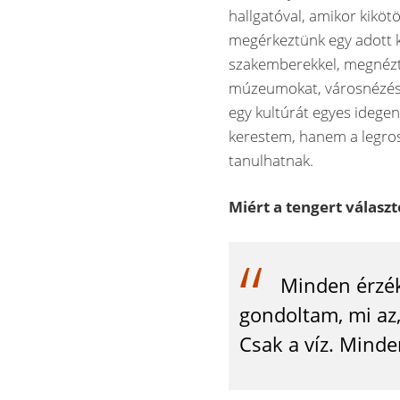
hallgatóval, amikor kikö
megérkeztünk egy adott k
szakemberekkel, megnéztük
múzeumokat, városnézésr
egy kultúrát egyes idege
kerestem, hanem a legross
tanulhatnak.
Miért a tengert választ
Minden érzék
gondoltam, mi az
Csak a víz. Minde