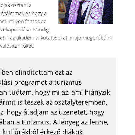
djak osztani a
légáimmal, és hogy a
am, milyen fontos az
sszekapcsolása. Mindig
etni az akadémiai kutatásokat, majd megpróbálni
valósítani őket.
ben elindítottam ezt az
lási programot a turizmus
an tudtam, hogy mi az, ami hiányzik
ármit is teszek az osztályteremben,
z, hogy átadjam az üzenetet, hogy
ójában a turizmus. A lényeg az lenne,
 kultúrákból érkező diákok