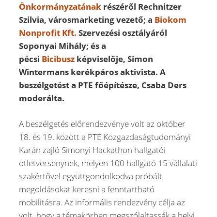
Önkormányzatának
részéről Rechnitzer
Szilvia, városmarketing vezető; a
Biokom
Nonprofit Kft.
Szervezési osztályáról
Soponyai Mihály; és a
pécsi
Bicibusz
képviselője, Simon
Wintermans kerékpáros aktivista. A
beszélgetést a PTE főépítésze, Csaba Ders
moderálta.
A beszélgetés előrendezvénye volt az október
18. és 19. között a PTE Közgazdaságtudományi
Karán zajló Simonyi Hackathon hallgatói
ötletversenynek, melyen 100 hallgató 15 vállalati
szakértővel együttgondolkodva próbált
megoldásokat keresni a fenntartható
mobilitásra. Az informális rendezvény célja az
volt, hogy a témakörben megszólaltassák a helyi