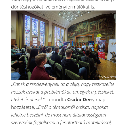
döntéshozókat, véleményformálókat is.
„Ennek a rendezvénynek az a célja, hogy testközelbe
hozzuk azokat a problémákat, amelyek a pécsieket,
titeket érintenek”
– mondta
Csaba Ders
, majd
hozzátette,
„Erről a témakörről órákat, napokat
lehetne beszélni, de most nem általánosságban
szeretnénk foglalkozni a fenntartható mobilitással,