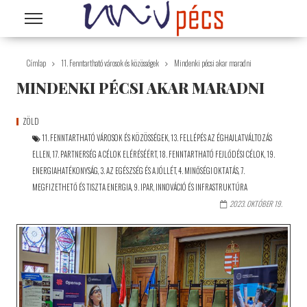
Ugrás a tartalomra
Címlap
11. Fenntartható városok és közösségek
Mindenki pécsi akar maradni
MINDENKI PÉCSI AKAR MARADNI
ZÖLD
11. FENNTARTHATÓ VÁROSOK ÉS KÖZÖSSÉGEK
,
13. FELLÉPÉS AZ ÉGHAJLATVÁLTOZÁS
ELLEN
,
17. PARTNERSÉG A CÉLOK ELÉRÉSÉÉRT
,
18. FENNTARTHATÓ FEJLŐDÉSI CÉLOK
,
19.
ENERGIAHATÉKONYSÁG
,
3. AZ EGÉSZSÉG ÉS A JÓLLÉT
,
4. MINŐSÉGI OKTATÁS
,
7.
MEGFIZETHETŐ ÉS TISZTA ENERGIA
,
9. IPAR, INNOVÁCIÓ ÉS INFRASTRUKTÚRA
2023. OKTÓBER 19.