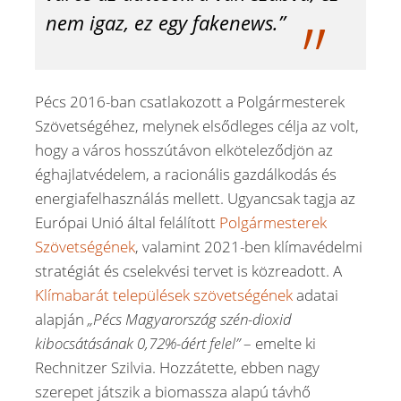
nem igaz, ez egy fakenews.”
Pécs 2016-ban csatlakozott a Polgármesterek
Szövetségéhez, melynek elsődleges célja az volt,
hogy a város hosszútávon elköteleződjön az
éghajlatvédelem, a racionális gazdálkodás és
energiafelhasználás mellett. Ugyancsak tagja az
Európai Unió által felálított
Polgármesterek
Szövetségének
, valamint 2021-ben klímavédelmi
stratégiát és cselekvési tervet is közreadott. A
Klímabarát települések szövetségének
adatai
alapján
„Pécs Magyarország szén-dioxid
kibocsátásának 0,72%-áért felel”
– emelte ki
Rechnitzer Szilvia. Hozzátette, ebben nagy
szerepet játszik a biomassza alapú távhő