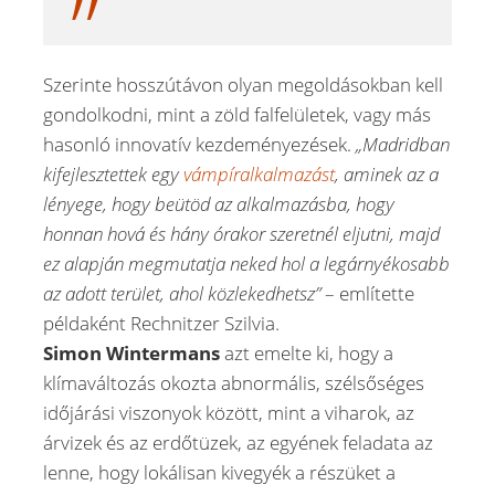
Szerinte hosszútávon olyan megoldásokban kell
gondolkodni, mint a zöld falfelületek, vagy más
hasonló innovatív kezdeményezések.
„Madridban
kifejlesztettek egy
vámpíralkalmazást
, aminek az a
lényege, hogy beütöd az alkalmazásba, hogy
honnan hová és hány órakor szeretnél eljutni, majd
ez alapján megmutatja neked hol a legárnyékosabb
az adott terület, ahol közlekedhetsz”
– említette
példaként Rechnitzer Szilvia.
Simon Wintermans
azt emelte ki, hogy a
klímaváltozás okozta abnormális, szélsőséges
időjárási viszonyok között, mint a viharok, az
árvizek és az erdőtüzek, az egyének feladata az
lenne, hogy lokálisan kivegyék a részüket a