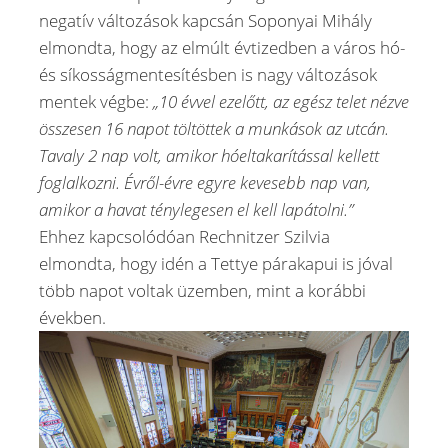
negatív változások kapcsán Soponyai Mihály
elmondta, hogy az elmúlt évtizedben a város hó-
és síkosságmentesítésben is nagy változások
mentek végbe:
„10 évvel ezelőtt, az egész telet nézve
összesen 16 napot töltöttek a munkások az utcán.
Tavaly 2 nap volt, amikor hóeltakarítással kellett
foglalkozni. Évről-évre egyre kevesebb nap van,
amikor a havat ténylegesen el kell lapátolni.”
Ehhez kapcsolódóan Rechnitzer Szilvia
elmondta, hogy idén a Tettye párakapui is jóval
több napot voltak üzemben, mint a korábbi
években.