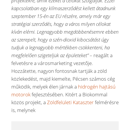
projektekre, amik ezeket a célokat szolgálják. Ezzel
kapcsolatban egy klímaszerződést kellett átadnunk
szeptember 15-én az EU részére, amely már egy
stratégiai szerződés, hogy a város milyen célokat
kíván elérni. Legnagyobb megdöbbenésemre ebben
az szerepelt, hogy a szén-dioxid kibocsátást úgy
tudjuk a legnagyobb mértékben csökkenteni, ha
megfelelően szigeteljük az épületeket”
– reagált a
felvetésre a városmarketing vezetője.
Hozzátette, nagyon fontosnak tartják a zöld
közlekedést, majd kiemelte, Pécsen számos cég
működik, melyek élen járnak a
hidrogén hajtású
motorok
fejlesztésében. Kitért a Biokommal
közös projekt, a
Zöldfelületi Kataszter
felmérésre
is, melynek