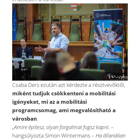
Csaba Ders ezután azt kérdezte a résztvevőktől,
miként tudjuk csökkenteni a mobilitási
igényeket, mi az a mobilitási
programcsomag, ami megvalósítható a
városban
.
„Amire építesz, olyan forgalmat fogsz kapni.
–
hangsúlyozta Simon Wintermans –
Ha állandóan