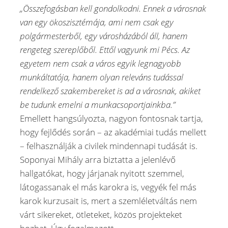
„Összefogásban kell gondolkodni. Ennek a városnak
van egy ökoszisztémája, ami nem csak egy
polgármesterből, egy városházából áll, hanem
rengeteg szereplőből. Ettől vagyunk mi Pécs. Az
egyetem nem csak a város egyik legnagyobb
munkáltatója, hanem olyan releváns tudással
rendelkező szakembereket is ad a városnak, akiket
be tudunk emelni a munkacsoportjainkba.”
Emellett hangsúlyozta, nagyon fontosnak tartja,
hogy fejlődés során – az akadémiai tudás mellett
– felhasználják a civilek mindennapi tudását is.
Soponyai Mihály arra biztatta a jelenlévő
hallgatókat, hogy járjanak nyitott szemmel,
látogassanak el más karokra is, vegyék fel más
karok kurzusait is, mert a szemléletváltás nem
várt sikereket, ötleteket, közös projekteket