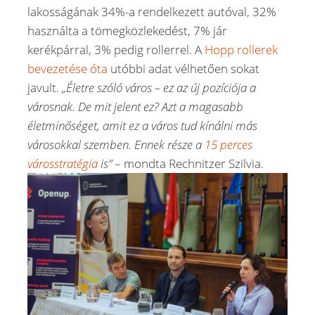
lakosságának 34%-a rendelkezett autóval, 32%
használta a tömegközlekedést, 7% jár
kerékpárral, 3% pedig rollerrel. A
Hopp rollerek
bevezetése óta
utóbbi adat vélhetően sokat
javult.
„Életre szóló város – ez az új pozíciója a
városnak. De mit jelent ez? Azt a magasabb
életminőséget, amit ez a város tud kínálni más
városokkal szemben. Ennek része a
15 perces
városstratégia
is”
– mondta Rechnitzer Szilvia.