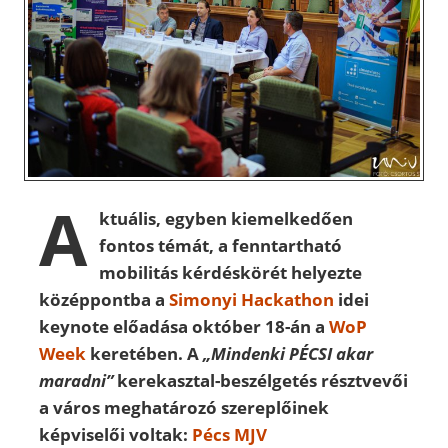
A
ktuális, egyben kiemelkedően
fontos témát, a fenntartható
mobilitás kérdéskörét helyezte
középpontba a
Simonyi Hackathon
idei
keynote előadása október 18-án a
WoP
Week
keretében. A
„Mindenki PÉCSI akar
maradni”
kerekasztal-beszélgetés résztvevői
a város meghatározó szereplőinek
képviselői voltak:
Pécs MJV