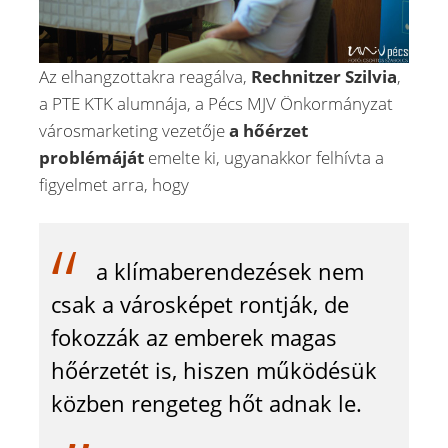
Az elhangzottakra reagálva,
Rechnitzer Szilvia
,
a PTE KTK alumnája, a Pécs MJV Önkormányzat
városmarketing vezetője
a hőérzet
problémáját
emelte ki, ugyanakkor felhívta a
figyelmet arra, hogy
a klímaberendezések nem
csak a városképet rontják, de
fokozzák az emberek magas
hőérzetét is, hiszen működésük
közben rengeteg hőt adnak le.