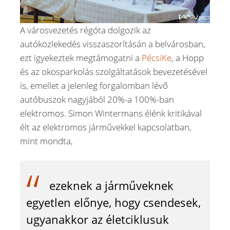
A városvezetés régóta dolgozik az
autóközlekedés visszaszorításán a belvárosban,
ezt igyekeztek megtámogatni a
PécsiKe
, a Hopp
és az okosparkolás szolgáltatások bevezetésével
is, emellet a jelenleg forgalomban lévő
autóbuszok nagyjából 20%-a 100%-ban
elektromos. Simon Wintermans élénk kritikával
élt az elektromos járművekkel kapcsolatban,
mint mondta,
ezeknek a járműveknek
egyetlen előnye, hogy csendesek,
ugyanakkor az életciklusuk