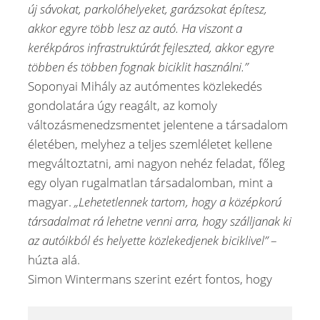
új sávokat, parkolóhelyeket, garázsokat építesz,
akkor egyre több lesz az autó. Ha viszont a
kerékpáros infrastruktúrát fejleszted, akkor egyre
többen és többen fognak biciklit használni.”
Soponyai Mihály az autómentes közlekedés
gondolatára úgy reagált, az komoly
változásmenedzsmentet jelentene a társadalom
életében, melyhez a teljes szemléletet kellene
megváltoztatni, ami nagyon nehéz feladat, főleg
egy olyan rugalmatlan társadalomban, mint a
magyar.
„Lehetetlennek tartom, hogy a középkorú
társadalmat rá lehetne venni arra, hogy szálljanak ki
az autóikból és helyette közlekedjenek biciklivel”
–
húzta alá.
Simon Wintermans szerint ezért fontos, hogy