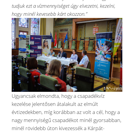
tudjuk ezt a vízmennyiséget úgy elvezetni, kezelni,
hogy minél kevesebb kárt okozzon.”
Ugyancsak elmondta, hogy a csapadékvíz
kezelése jelentősen átalakult az elmúlt
évtizedekben, míg korábban az volt a cél, hogy a
nagy mennyiségű csapadékot minél gyorsabban,
minél rövidebb úton kivezessék a Kárpát-