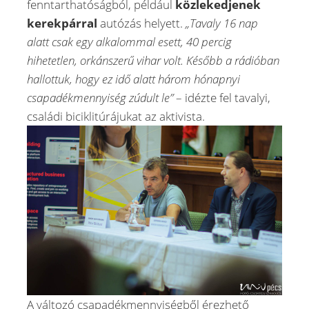
fenntarthatóságból, például
közlekedjenek
kerekpárral
autózás helyett.
„Tavaly 16 nap
alatt csak egy alkalommal esett, 40 percig
hihetetlen, orkánszerű vihar volt. Később a rádióban
hallottuk, hogy ez idő alatt három hónapnyi
csapadékmennyiség zúdult le”
– idézte fel tavalyi,
családi biciklitúrájukat az aktivista.
A változó csapadékmennyiségből érezhető