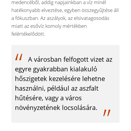
medencéből, addig napjainkban a víz minél
hatékonyabb elveztése, egyben összegyűjtése áll
a fókuszban. Az aszályok, az elsivatagosodás
miatt az esővíz komoly mértékben
felértékelődött.
A városban felfogott vizet az
egyre gyakrabban kialakuló
hőszigetek kezelésére lehetne
használni, például az aszfalt
hűtésére, vagy a város
növényzetének locsolására.