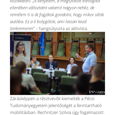
közlekedni.
„A kényelem, a megszokott életlogika
ellenében változtatni valamit nagyon nehéz, de
remélem ti is át fogjátok gondolni, hogy mikor ültök
autóba. Ez a ti bolygótok, ami lassan kezd
tönkremenni”
– hangsúlyozta az aktivista.
Zárásképpen a résztvevők kiemelték a Pécsi
Tudományegyetem jelentőségét a fenntartható
mobilitásban. Rechnitzer Szilvia úgy fogalmazott: