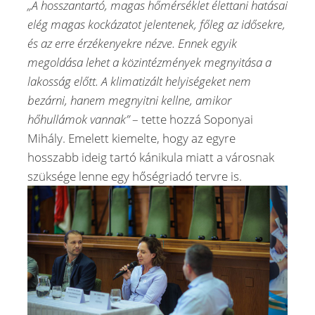
„A hosszantartó, magas hőmérséklet élettani hatásai
elég magas kockázatot jelentenek, főleg az idősekre,
és az erre érzékenyekre nézve. Ennek egyik
megoldása lehet a közintézmények megnyitása a
lakosság előtt. A klimatizált helyiségeket nem
bezárni, hanem megnyitni kellne, amikor
hőhullámok vannak”
– tette hozzá Soponyai
Mihály. Emelett kiemelte, hogy az egyre
hosszabb ideig tartó kánikula miatt a városnak
szüksége lenne egy hőségriadó tervre is.