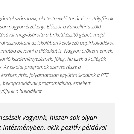
égámtól származik, aki testnevelő tanár és osztályfőnök
lisan nagyon érzékeny. Először a Kancellária Zöld
ával megvásárolta a brikettkészítő gépet, majd
jrahasznosítani az iskolában keletkező papírhulladékot,
lyamatba bevonni a diákokat is. Nagyon örültem ennek,
sonló kezdeményezésnek, főleg, ha ezek a kollégák
k. Az iskolai programok szerves része a
is érzékenyítés, folyamatosan együttműködünk a PTE
 bekapcsolódunk programjaikba, emellett
yűjtjük a hulladékot.
csések vagyunk, hiszen sok olyan
z intézményben, akik pozitív példával