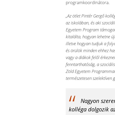
programkoordinátora.
„Az ötlet Pintér Gergő koll
az iskolában, és aki szociá
Egyetem Program támogatás
kitalálta, hogyan lehetne ú
illetve hogyan tudjuk a fo
és örülök minden ehhez ha
vagy a diákok felől érkezne
fenntarthatóság, a szociál
Zöld Egyetem Programmal,
természetesen szelektíven g
Nagyon szeren
kolléga dolgozik a