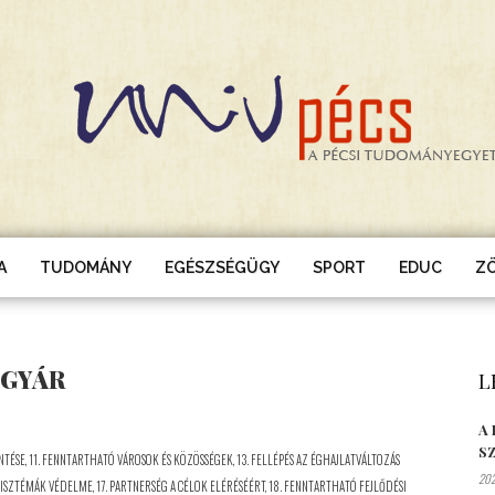
A
TUDOMÁNY
EGÉSZSÉGÜGY
SPORT
EDUC
Z
MGYÁR
L
A
S
NTÉSE
,
11. FENNTARTHATÓ VÁROSOK ÉS KÖZÖSSÉGEK
,
13. FELLÉPÉS AZ ÉGHAJLATVÁLTOZÁS
202
ZISZTÉMÁK VÉDELME
,
17. PARTNERSÉG A CÉLOK ELÉRÉSÉÉRT
,
18. FENNTARTHATÓ FEJLŐDÉSI