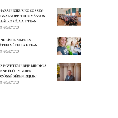
HAZAI FIZIKUS KÖZÖSSÉG
EGNAGYOBB TUDOMÁNYOS
ALÁLKOZÓJA A TTK-N
5. AUGUSZTUS 29.
ENDKÍVÜL SIKERES
ÓTFELVÉTELI A PTE-N!
5. AUGUSZTUS 29.
Z EGYETEM EREJE MINDIG A
ENNE ÉLŐ EMBEREK
ÖZÖSSÉGÉBEN REJLIK”
5. AUGUSZTUS 29.