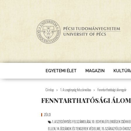
Ugrás a tartalomra
EGYETEMI ÉLET
MAGAZIN
KULTÚR
Címlap
1. A szegénység felszámolása
Fenntarthatósági álomgyár
FENNTARTHATÓSÁGI ÁLO
ZÖLD
1. A SZEGÉNYSÉG FELSZÁMOLÁSA
,
10. EGYENLŐTLENSÉGEK CSÖKKE
ELLEN
,
14. ÓCEÁNOK ÉS TENGEREK VÉDELME
,
15. SZÁRAZFÖLDI ÖKOS