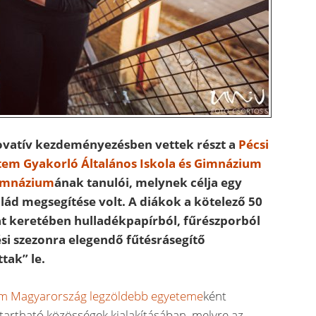
ovatív kezdeményezésben vettek részt a
Pécsi
m Gyakorló Általános Iskola és Gimnázium
Gimnázium
ának tanulói, melynek célja egy
lád megsegítése volt. A diákok a kötelező 50
at keretében hulladékpapírból, fűrészporból
tési szezonra elegendő fűtésrásegítő
tak” le.
m Magyarország legzöldebb egyeteme
ként
nntartható közösségek kialakításában, melyre az