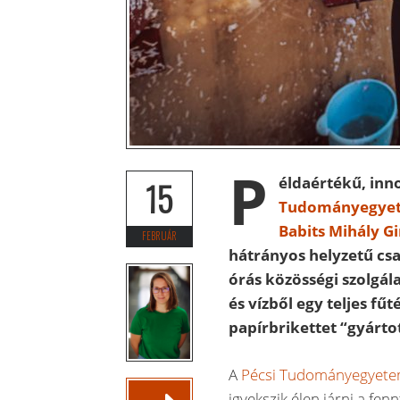
P
éldaértékű, inn
15
Tudományegyete
Babits Mihály 
FEBRUÁR
hátrányos helyzetű csa
órás közösségi szolgál
és vízből egy teljes fű
papírbrikettet “gyártot
A
Pécsi Tudományegyete
igyekszik élen járni a fe