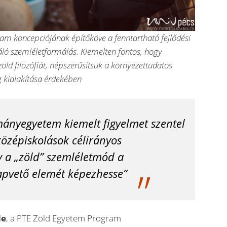
am koncepciójának építőköve a fenntartható fejlődési
áló szemléletformálás. Kiemelten fontos, hogy
 zöld filozófiát, népszerűsítsük a környezettudatos
 kialakítása érdekében
ányegyetem kiemelt figyelmet szentel
 középiskolások célirányos
y a „zöld” szemléletmód a
pvető elemét képezhesse”
de
, a PTE Zöld Egyetem Program