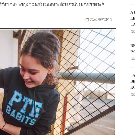
KÖZÖTTI EGYENLŐSÉG
,
6. TISZTA VÍZ ÉS ALAPVETŐ KÖZTISZTASÁG
,
7. MEGFIZETHETŐ ÉS
A 
L
2024. FEBRUÁR 15.
T
202
R
P
202
„A
B
K
202