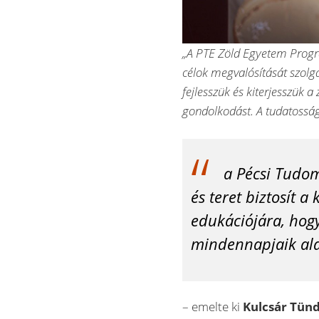
„A PTE Zöld Egyetem Progr
célok megvalósítását szolg
fejlesszük és kiterjesszük a
gondolkodást. A tudatosság
a Pécsi Tudom
és teret biztosít a
edukációjára, hog
mindennapjaik ala
– emelte ki
Kulcsár Tün