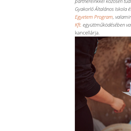
partnereinkkel közösen tud
Gyakorló Általános Iskola
Egyetem Program
, valami
Kft.
együttműködésében val
kancellárja.