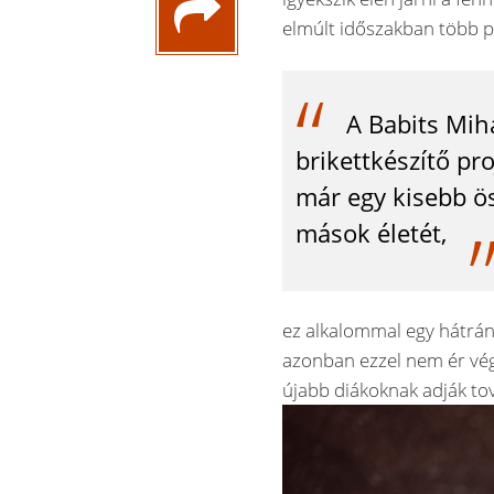
elmúlt időszakban több pé
A Babits Mih
brikettkészítő pr
már egy kisebb ös
mások életét,
ez alkalommal egy hátrán
azonban ezzel nem ér vége
újabb diákoknak adják tov