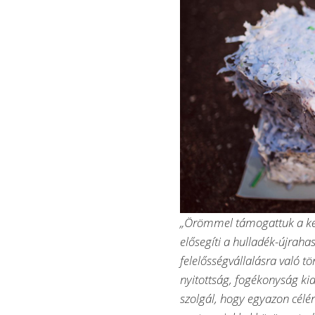
„Örömmel támogattuk a kez
elősegíti a hulladék-újraha
felelősségvállalásra való t
nyitottság, fogékonyság ki
szolgál, hogy egyazon célér