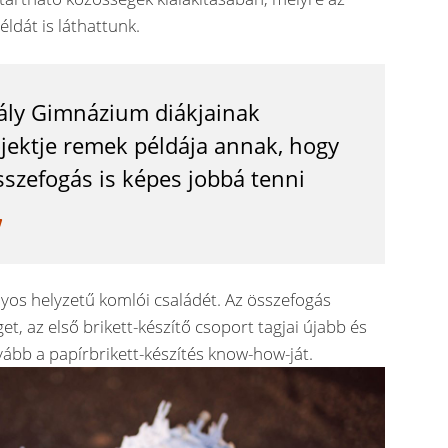
ldát is láthattunk.
ály Gimnázium diákjainak
ojektje remek példája annak, hogy
szefogás is képes jobbá tenni
yos helyzetű komlói családét. Az összefogás
t, az első brikett-készítő csoport tagjai újabb és
ább a papírbrikett-készítés know-how-ját.