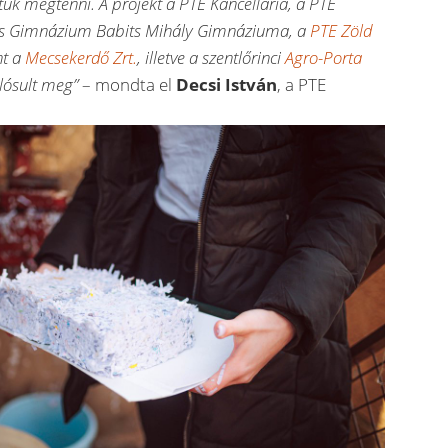
tuk megtenni. A projekt a PTE Kancellária, a PTE
 és Gimnázium Babits Mihály Gimnáziuma, a
PTE Zöld
nt a
Mecsekerdő Zrt.
, illetve a szentlőrinci
Agro-Porta
ósult meg”
– mondta el
Decsi István
, a PTE