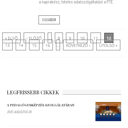
a naprakész, hiteles adatszolgáltatást a PTE.
...
ELOLVASOM
Oldalak
…
« ELSŐ
‹ ELŐZŐ
8
9
10
11
12
…
13
14
15
16
KÖVETKEZŐ ›
UTOLSÓ »
LEGFRISSEBB CIKKEK
A PEDAGÓGUSKÉPZÉS SZOLGÁLATÁBAN
2025. AUGUSZTUS 30.