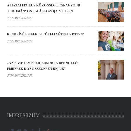
A HAZAI FIZIKUS KÖZÖSSÉG LEGNAGYOBB
TUDOMÁNYOS TALÁLKOZÓJA A TTK-N
2025. AUGUSZTUS 29.
RENDKÍVÜL SIKERES PÓTFELVÉTELI A PTE-N!
2025. AUGUSZTUS 29.
„AZ EGYETEM EREJE MINDIG A BENNE ÉLŐ
EMBEREK KÖZÖSSÉGÉBEN REJLIK”
2025. AUGUSZTUS 29.
IMPRESSZUM