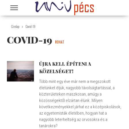
Ugrás a tartalomra
Címlap
Covid-19
COVID-19
ROVAT
ÚJRA KELL ÉPÍTENI A
KÖZELSÉGET!
Több mint egy éve már nem a megszokott
életünket éljük, nagyobb távolságtartással, a
közterületeken maszkosan, amúgy a
közösségektől elzártan élünk. Milyen
következményekkel járhat ez a középiskolások,
az egyetemisták életében, hogyan hat a
nagyobb leterheltség az orvosokra és a
tanárokra?