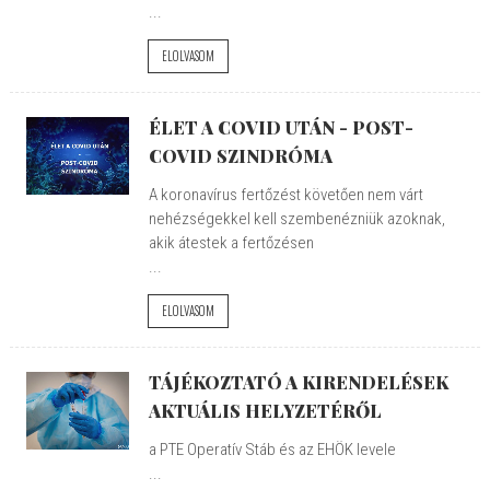
...
ELOLVASOM
ÉLET A COVID UTÁN - POST-
COVID SZINDRÓMA
A koronavírus fertőzést követően nem várt
nehézségekkel kell szembenézniük azoknak,
akik átestek a fertőzésen
...
ELOLVASOM
TÁJÉKOZTATÓ A KIRENDELÉSEK
AKTUÁLIS HELYZETÉRŐL
a PTE Operatív Stáb és az EHÖK levele
...