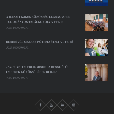
A HAZAI FIZIKUS KÖZÖSSÉG LEGNAGYOBB
TUDOMÁNYOS TALÁLKOZÓJA A TTK-N
2025. AUGUSZTUS 29.
RENDKÍVÜL SIKERES PÓTFELVÉTELI A PTE-N!
2025. AUGUSZTUS 29.
„AZ EGYETEM EREJE MINDIG A BENNE ÉLŐ
EMBEREK KÖZÖSSÉGÉBEN REJLIK”
2025. AUGUSZTUS 29.