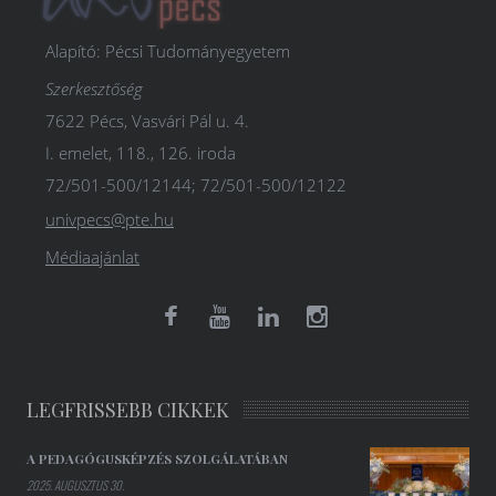
Alapító: Pécsi Tudományegyetem
Szerkesztőség
7622 Pécs, Vasvári Pál u. 4.
I. emelet, 118., 126. iroda
72/501-500/12144; 72/501-500/12122
univpecs@pte.hu
Médiaajánlat
LEGFRISSEBB CIKKEK
A PEDAGÓGUSKÉPZÉS SZOLGÁLATÁBAN
2025. AUGUSZTUS 30.