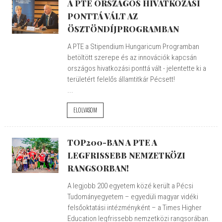
A PTE ORSZÁGOS HIVATKOZÁSI
PONTTÁ VÁLT AZ
ÖSZTÖNDÍJPROGRAMBAN
A PTE a Stipendium Hungaricum Programban
betöltött szerepe és az innovációk kapcsán
országos hivatkozási ponttá vált - jelentette ki a
területért felelős államtitkár Pécsett!
...
ELOLVASOM
TOP200-BAN A PTE A
LEGFRISSEBB NEMZETKÖZI
RANGSORBAN!
A legjobb 200 egyetem közé került a Pécsi
Tudományegyetem – egyedüli magyar vidéki
felsőoktatási intézményként – a Times Higher
Education legfrissebb nemzetközi rangsorában.