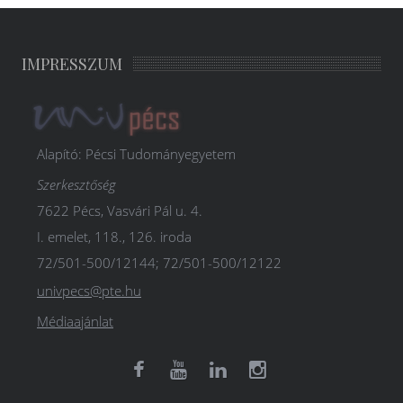
IMPRESSZUM
Alapító: Pécsi Tudományegyetem
Szerkesztőség
7622 Pécs, Vasvári Pál u. 4.
I. emelet, 118., 126. iroda
72/501-500/12144; 72/501-500/12122
univpecs@pte.hu
Médiaajánlat