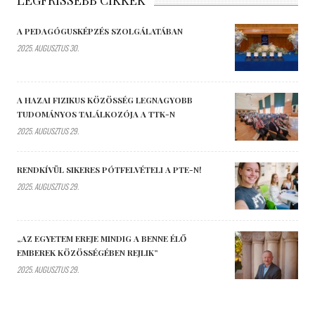
A PEDAGÓGUSKÉPZÉS SZOLGÁLATÁBAN
2025. AUGUSZTUS 30.
A HAZAI FIZIKUS KÖZÖSSÉG LEGNAGYOBB
TUDOMÁNYOS TALÁLKOZÓJA A TTK-N
2025. AUGUSZTUS 29.
RENDKÍVÜL SIKERES PÓTFELVÉTELI A PTE-N!
2025. AUGUSZTUS 29.
„AZ EGYETEM EREJE MINDIG A BENNE ÉLŐ
EMBEREK KÖZÖSSÉGÉBEN REJLIK”
2025. AUGUSZTUS 29.