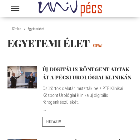
Ugrás a tartalomra
Címlap
Egyetemi élet
EGYETEMI ÉLET
ROVAT
ÚJ DIGITÁLIS RÖNTGENT ADTAK
ÁT A PÉCSI UROLÓGIAI KLINIKÁN
Csütörtök délután mutatták be a PTE Klinikai
Központ Urológiai Klinika új digitális
röntgenkészülékét.
...
ELOLVASOM