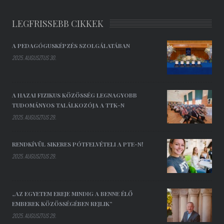
LEGFRISSEBB CIKKEK
A PEDAGÓGUSKÉPZÉS SZOLGÁLATÁBAN
2025. AUGUSZTUS 30.
A HAZAI FIZIKUS KÖZÖSSÉG LEGNAGYOBB
TUDOMÁNYOS TALÁLKOZÓJA A TTK-N
2025. AUGUSZTUS 29.
RENDKÍVÜL SIKERES PÓTFELVÉTELI A PTE-N!
2025. AUGUSZTUS 29.
„AZ EGYETEM EREJE MINDIG A BENNE ÉLŐ
EMBEREK KÖZÖSSÉGÉBEN REJLIK”
2025. AUGUSZTUS 29.