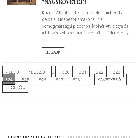
"NAGYKÖVETEI"!
Közel 9200 kilométer megtétele után beért a
célba a Budapest-Bamako rallin a
somogyhárságyi plébános, Molnár Attila atya és
a PTE végzett közgazdász barátja, Fáth Gergely.
...
ELOLVASOM
Oldalak
…
« ELSŐ
‹ ELŐZŐ
320
321
322
323
…
324
325
326
327
328
KÖVETKEZŐ ›
UTOLSÓ »
LEGFRISSEBB CIKKEK