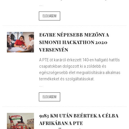
...
ELOLVASOM
EGYRE NÉPESEBB MEZŐNY A
SIMONYI HACKATHON 2020
VERSENYÉN
A PTE öt karáról érkezett 140-en hallgató hatfős
csapatokban dolgozott ki a zöldebb és
egészségesebb élet megvalósítására alkalmas
termékeket és szolgáltatásokat.
...
ELOLVASOM
9183 KM UTÁN BEÉRTEK A CÉLBA
AFRIKÁBAN A PTE