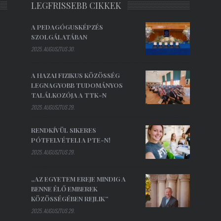
LEGFRISSEBB CIKKEK
A PEDAGÓGUSKÉPZÉS
SZOLGÁLATÁBAN
2025. AUGUSZTUS 30.
A HAZAI FIZIKUS KÖZÖSSÉG
LEGNAGYOBB TUDOMÁNYOS
TALÁLKOZÓJA A TTK-N
2025. AUGUSZTUS 29.
RENDKÍVÜL SIKERES
PÓTFELVÉTELI A PTE-N!
2025. AUGUSZTUS 29.
„AZ EGYETEM EREJE MINDIG A
BENNE ÉLŐ EMBEREK
KÖZÖSSÉGÉBEN REJLIK”
2025. AUGUSZTUS 29.