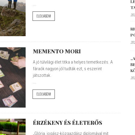
L
...
T
202
ELOLVASOM
R
P
202
MEMENTO MORI
„A
A jó túlvilági élet titka a helyes temetkezés. A
B
fáraók nagyon jól tudták ezt, s eszerint
K
játszottak.
202
...
ELOLVASOM
ÉRZÉKENY ÉS ÉLETERŐS
„Glória, jogász-közgazdász diplomával mit