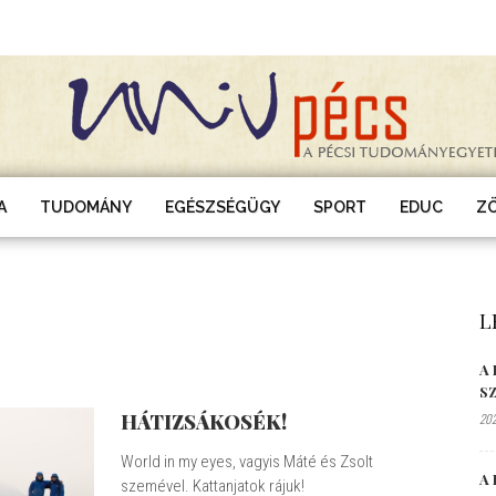
A
TUDOMÁNY
EGÉSZSÉGÜGY
SPORT
EDUC
Z
L
A
S
HÁTIZSÁKOSÉK!
202
World in my eyes, vagyis Máté és Zsolt
A 
szemével. Kattanjatok rájuk!