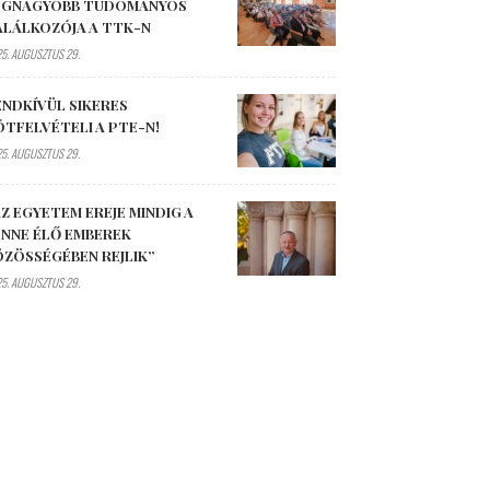
EGNAGYOBB TUDOMÁNYOS
ALÁLKOZÓJA A TTK-N
5. AUGUSZTUS 29.
ENDKÍVÜL SIKERES
ÓTFELVÉTELI A PTE-N!
5. AUGUSZTUS 29.
Z EGYETEM EREJE MINDIG A
ENNE ÉLŐ EMBEREK
ÖZÖSSÉGÉBEN REJLIK”
5. AUGUSZTUS 29.