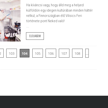
Ha kíváncsi vagy, hogy álld meg a helyed
külföldön egy idegen kultúrában minden háttér
nélkül, a Finnországban élő Vilisics Feri
története pont Neked való!
...
ELOLVASOM
…
2
103
104
105
106
107
108