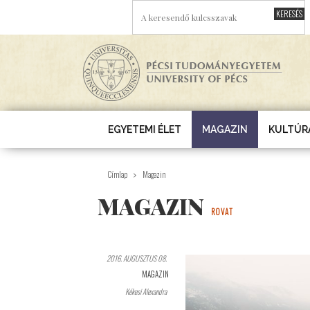
Ugrás a tartalomra
A KERESENDŐ KULCSSZAVAK
EGYETEMI ÉLET
MAGAZIN
KULTÚR
Címlap
Magazin
MAGAZIN
ROVAT
2016. AUGUSZTUS 08.
MAGAZIN
Kékesi Alexandra