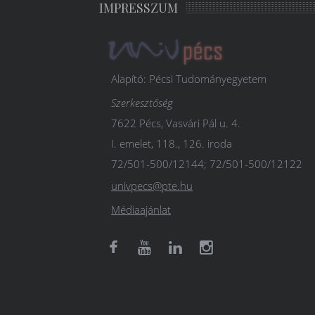
IMPRESSZUM
Alapító: Pécsi Tudományegyetem
Szerkesztőség
7622 Pécs, Vasvári Pál u. 4.
I. emelet, 118., 126. iroda
72/501-500/12144; 72/501-500/12122
univpecs@pte.hu
Médiaajánlat