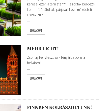
keresel ezen a területen?” – szokták kérdezni
Leitert Glóriától, aki párjával 4 éve működteti a
Csírák.hu-t.
...
ELOLVASOM
MEHR LICHT!
Zsolnay Fényfesztivál - fényárba borul a
belváros!
...
ELOLVASOM
FINNBEN KOLBÁSZOLTUNK!