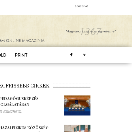
LOG IN
ÖLD
PRINT
EGFRISSEBB CIKKEK
 PEDAGÓGUSKÉPZÉS
ZOLGÁLATÁBAN
5. AUGUSZTUS 30.
HAZAI FIZIKUS KÖZÖSSÉG