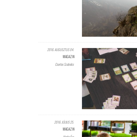
2016. AUGUSZTUS 04.
MAGAZIN
Csortos Szabolcs
2016. JÚLIUS 25.
MAGAZIN
Harka Éva