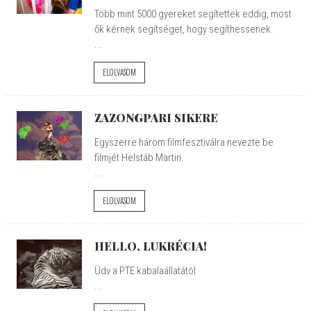
Több mint 5000 gyereket segítettek eddig, most
ők kérnek segítséget, hogy segíthessenek.
...
ELOLVASOM
ZAZONGPARI SIKERE
Egyszerre három filmfesztiválra nevezte be
filmjét Helstáb Martin.
...
ELOLVASOM
HELLO, LUKRÉCIA!
Üdv a PTE kabalaállatától
...