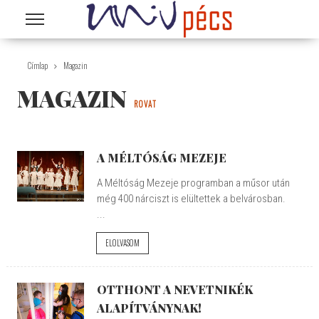
Ugrás a tartalomra
Címlap
Magazin
MAGAZIN
ROVAT
A MÉLTÓSÁG MEZEJE
A Méltóság Mezeje programban a műsor után
még 400 nárciszt is elültettek a belvárosban.
...
ELOLVASOM
OTTHONT A NEVETNIKÉK
ALAPÍTVÁNYNAK!