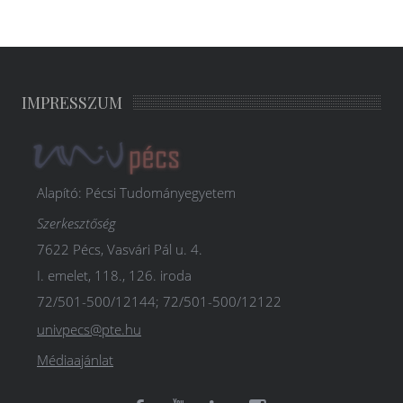
IMPRESSZUM
Alapító: Pécsi Tudományegyetem
Szerkesztőség
7622 Pécs, Vasvári Pál u. 4.
I. emelet, 118., 126. iroda
72/501-500/12144; 72/501-500/12122
univpecs@pte.hu
Médiaajánlat