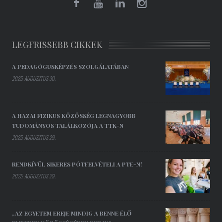
LEGFRISSEBB CIKKEK
A PEDAGÓGUSKÉPZÉS SZOLGÁLATÁBAN
2025. AUGUSZTUS 30.
A HAZAI FIZIKUS KÖZÖSSÉG LEGNAGYOBB
TUDOMÁNYOS TALÁLKOZÓJA A TTK-N
2025. AUGUSZTUS 29.
RENDKÍVÜL SIKERES PÓTFELVÉTELI A PTE-N!
2025. AUGUSZTUS 29.
„AZ EGYETEM EREJE MINDIG A BENNE ÉLŐ