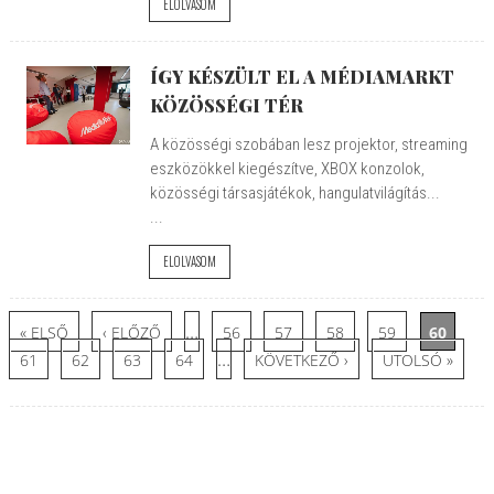
ELOLVASOM
ÍGY KÉSZÜLT EL A MÉDIAMARKT
KÖZÖSSÉGI TÉR
A közösségi szobában lesz projektor, streaming
eszközökkel kiegészítve, XBOX konzolok,
közösségi társasjátékok, hangulatvilágítás...
...
ELOLVASOM
Oldalak
…
« ELSŐ
‹ ELŐZŐ
56
57
58
59
60
…
61
62
63
64
KÖVETKEZŐ ›
UTOLSÓ »