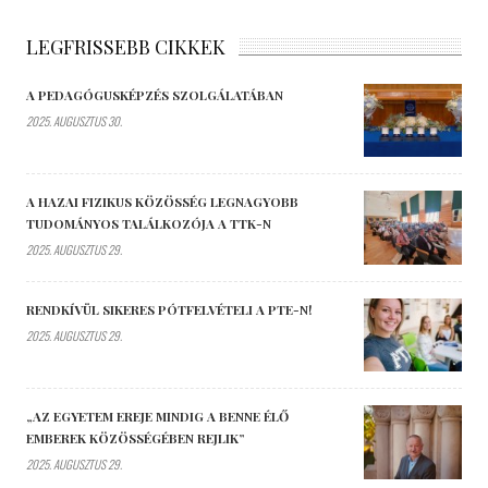
LEGFRISSEBB CIKKEK
A PEDAGÓGUSKÉPZÉS SZOLGÁLATÁBAN
2025. AUGUSZTUS 30.
A HAZAI FIZIKUS KÖZÖSSÉG LEGNAGYOBB
TUDOMÁNYOS TALÁLKOZÓJA A TTK-N
2025. AUGUSZTUS 29.
RENDKÍVÜL SIKERES PÓTFELVÉTELI A PTE-N!
2025. AUGUSZTUS 29.
„AZ EGYETEM EREJE MINDIG A BENNE ÉLŐ
EMBEREK KÖZÖSSÉGÉBEN REJLIK”
2025. AUGUSZTUS 29.