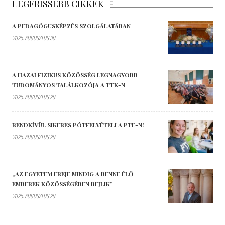
LEGFRISSEBB CIKKEK
A PEDAGÓGUSKÉPZÉS SZOLGÁLATÁBAN
2025. AUGUSZTUS 30.
A HAZAI FIZIKUS KÖZÖSSÉG LEGNAGYOBB
TUDOMÁNYOS TALÁLKOZÓJA A TTK-N
2025. AUGUSZTUS 29.
RENDKÍVÜL SIKERES PÓTFELVÉTELI A PTE-N!
2025. AUGUSZTUS 29.
„AZ EGYETEM EREJE MINDIG A BENNE ÉLŐ
EMBEREK KÖZÖSSÉGÉBEN REJLIK”
2025. AUGUSZTUS 29.