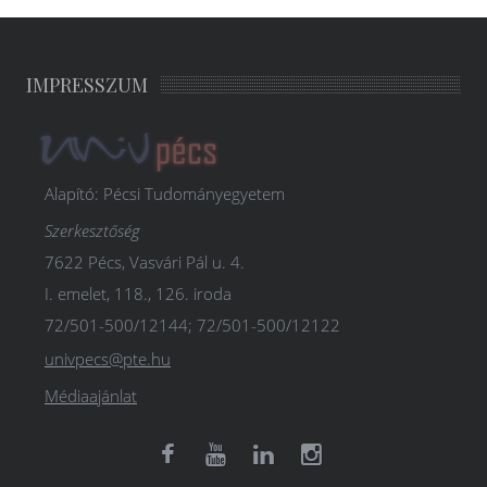
IMPRESSZUM
Alapító: Pécsi Tudományegyetem
Szerkesztőség
7622 Pécs, Vasvári Pál u. 4.
I. emelet, 118., 126. iroda
72/501-500/12144; 72/501-500/12122
univpecs@pte.hu
Médiaajánlat