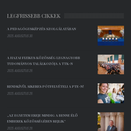
LEGFRISSEBB CIKKEK
A PEDAGÓGUSKÉPZÉS SZOLGÁLATÁBAN
2025. AUGUSZTUS 30.
A HAZAI FIZIKUS KÖZÖSSÉG LEGNAGYOBB
TUDOMÁNYOS TALÁLKOZÓJA A TTK-N
2025. AUGUSZTUS 29.
RENDKÍVÜL SIKERES PÓTFELVÉTELI A PTE-N!
2025. AUGUSZTUS 29.
„AZ EGYETEM EREJE MINDIG A BENNE ÉLŐ
EMBEREK KÖZÖSSÉGÉBEN REJLIK”
2025. AUGUSZTUS 29.