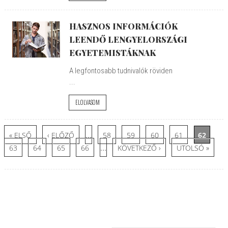
HASZNOS INFORMÁCIÓK
LEENDŐ LENGYELORSZÁGI
EGYETEMISTÁKNAK
A legfontosabb tudnivalók röviden
...
ELOLVASOM
Oldalak
…
« ELSŐ
‹ ELŐZŐ
58
59
60
61
62
…
63
64
65
66
KÖVETKEZŐ ›
UTOLSÓ »