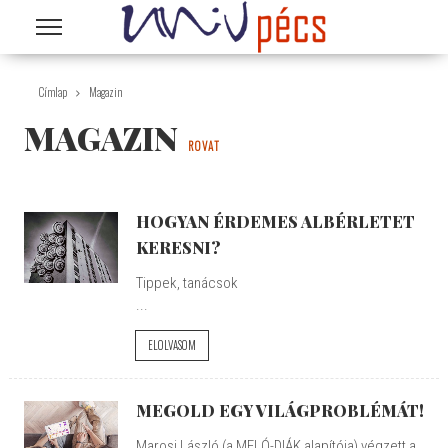
Ugrás a tartalomra
Címlap
Magazin
MAGAZIN
ROVAT
HOGYAN ÉRDEMES ALBÉRLETET
KERESNI?
Tippek, tanácsok
...
ELOLVASOM
MEGOLD EGY VILÁGPROBLÉMÁT!
Marosi László (a MELÓ-DIÁK alapítója) végzett a