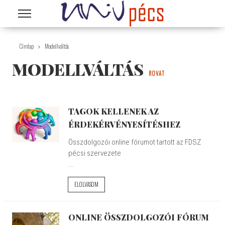
Ugrás a tartalomra
Címlap
Modellváltás
MODELLVÁLTÁS
ROVAT
TAGOK KELLENEK AZ
ÉRDEKÉRVÉNYESÍTÉSHEZ
Összdolgozói online fórumot tartott az FDSZ
pécsi szervezete
...
ELOLVASOM
ONLINE ÖSSZDOLGOZÓI FÓRUM