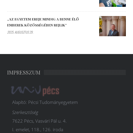
„AZ EGYETEM EREJE MINDIG A BENNE ÉLŐ
EMBEREK KÖZÖSSÉGÉBEN REJLIK”
2025. AUGUSZTUS 29.
IMPRESSZUM
Alapító: Pécsi Tudományegyetem
Szerkesztőség
7622 Pécs, Vasvári Pál u. 4.
I. emelet, 118., 126. iroda