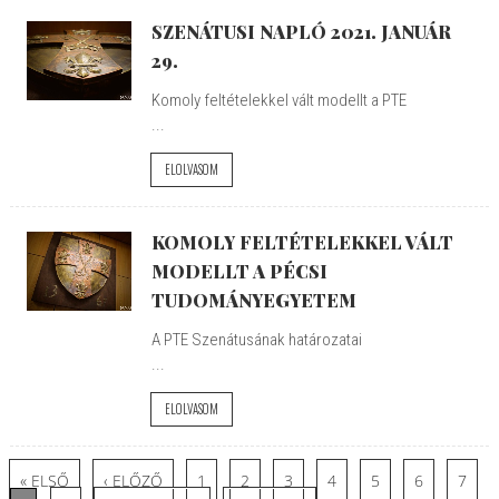
SZENÁTUSI NAPLÓ 2021. JANUÁR
29.
Komoly feltételekkel vált modellt a PTE
...
ELOLVASOM
KOMOLY FELTÉTELEKKEL VÁLT
MODELLT A PÉCSI
TUDOMÁNYEGYETEM
A PTE Szenátusának határozatai
...
ELOLVASOM
Oldalak
« ELSŐ
‹ ELŐZŐ
1
2
3
4
5
6
7