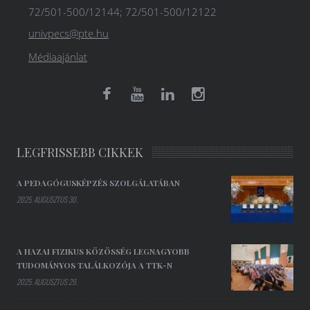
72/501-500/12144; 72/501-500/12122
univpecs@pte.hu
Médiaajánlat
LEGFRISSEBB CIKKEK
A PEDAGÓGUSKÉPZÉS SZOLGÁLATÁBAN
2025. AUGUSZTUS 30.
A HAZAI FIZIKUS KÖZÖSSÉG LEGNAGYOBB
TUDOMÁNYOS TALÁLKOZÓJA A TTK-N
2025. AUGUSZTUS 29.