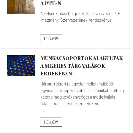
A PTE-N
A Felsőoktatási Dolgozók Szakszervezet PTE
Intézményi Szervezetének rendezvénye
...
ELOLVASOM
MUNKACSOPORTOK ALAKULTAK
A SIKERES TÁRGYALÁSOK
ÉRDEKÉBEN
Három, rektori felügyelet mellett működő,
egymással kooperációban álló munkabizottság
kezdte meg tevékenységét a modellváltás
fókuszpontjait érintő területeken.
...
ELOLVASOM