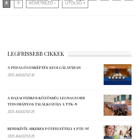
8
9
KÖVETKEZŐ ›
UTOLSÓ »
LEGFRISSEBB CIKKEK
A PEDAGÓGUSKÉPZÉS SZOLGÁLATÁBAN
2025. AUGUSZTUS 30.
A HAZAI FIZIKUS KÖZÖSSÉG LEGNAGYOBB
TUDOMÁNYOS TALÁLKOZÓJA A TTK-N
2025. AUGUSZTUS 29.
RENDKÍVÜL SIKERES PÓTFELVÉTELI A PTE-N!
2025. AUGUSZTUS 29.