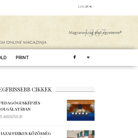
LOG IN
ÖLD
PRINT
EGFRISSEBB CIKKEK
 PEDAGÓGUSKÉPZÉS
ZOLGÁLATÁBAN
5. AUGUSZTUS 30.
HAZAI FIZIKUS KÖZÖSSÉG