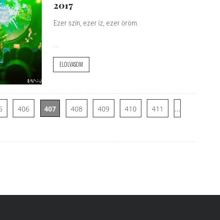
2017
Ezer szín, ezer íz, ezer öröm.
...
ELOLVASOM
…
5
406
407
408
409
410
411