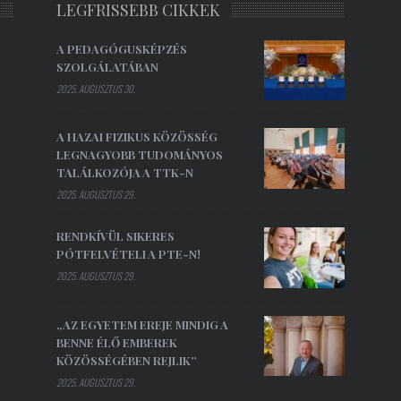
LEGFRISSEBB CIKKEK
A PEDAGÓGUSKÉPZÉS
SZOLGÁLATÁBAN
2025. AUGUSZTUS 30.
A HAZAI FIZIKUS KÖZÖSSÉG
LEGNAGYOBB TUDOMÁNYOS
TALÁLKOZÓJA A TTK-N
2025. AUGUSZTUS 29.
RENDKÍVÜL SIKERES
PÓTFELVÉTELI A PTE-N!
2025. AUGUSZTUS 29.
„AZ EGYETEM EREJE MINDIG A
BENNE ÉLŐ EMBEREK
KÖZÖSSÉGÉBEN REJLIK”
2025. AUGUSZTUS 29.