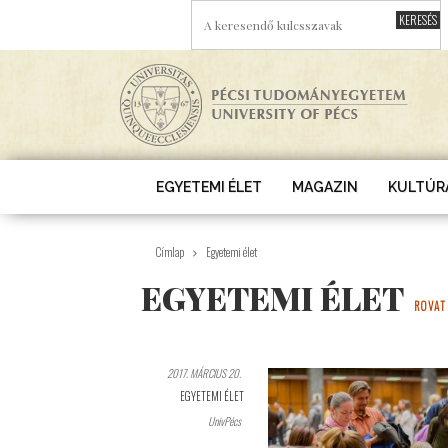
Ugrás a tartalomra
A KERESENDŐ KULCSSZAVAK
EGYETEMI ÉLET
MAGAZIN
KULTÚR
Címlap
Egyetemi élet
EGYETEMI ÉLET
ROVAT
2017. MÁRCIUS 20.
EGYETEMI ÉLET
UnivPécs