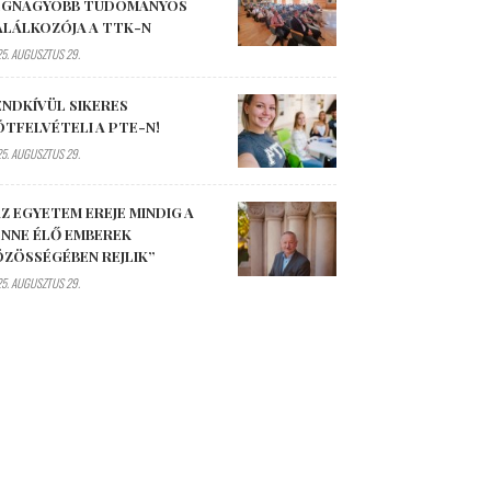
EGNAGYOBB TUDOMÁNYOS
ALÁLKOZÓJA A TTK-N
5. AUGUSZTUS 29.
ENDKÍVÜL SIKERES
ÓTFELVÉTELI A PTE-N!
5. AUGUSZTUS 29.
Z EGYETEM EREJE MINDIG A
ENNE ÉLŐ EMBEREK
ÖZÖSSÉGÉBEN REJLIK”
5. AUGUSZTUS 29.