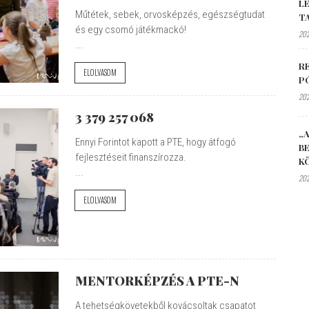
L
Műtétek, sebek, orvosképzés, egészségtudat
T
és egy csomó játékmackó!
202
...
R
ELOLVASOM
P
202
3 379 257 068
„A
Ennyi Forintot kapott a PTE, hogy átfogó
B
fejlesztéseit finanszírozza.
K
...
202
ELOLVASOM
MENTORKÉPZÉS A PTE-N
A tehetségkövetekből kovácsoltak csapatot