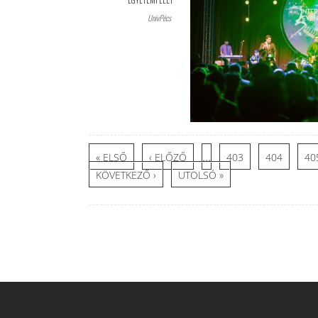
EGYETEMI ÉLET
UnivPécs
Oldalak
…
« ELSŐ
‹ ELŐZŐ
403
404
40
KÖVETKEZŐ ›
UTOLSÓ »