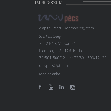
IMPRESSZUM
Alapító: Pécsi Tudományegyetem
Szerkesztőség
7622 Pécs, Vasvári Pál u. 4.
I. emelet, 118., 126. iroda
72/501-500/12144; 72/501-500/12122
univpecs@pte.hu
Médiaajánlat