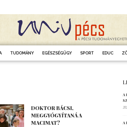
A
TUDOMÁNY
EGÉSZSÉGÜGY
SPORT
EDUC
Z
L
A
S
DOKTOR BÁCSI,
202
MEGGYÓGYÍTANÁ A
MACIMAT?
A 