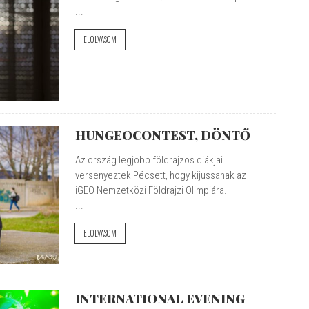
...
ELOLVASOM
HUNGEOCONTEST, DÖNTŐ
Az ország legjobb földrajzos diákjai
versenyeztek Pécsett, hogy kijussanak az
iGEO Nemzetközi Földrajzi Olimpiára.
...
ELOLVASOM
INTERNATIONAL EVENING