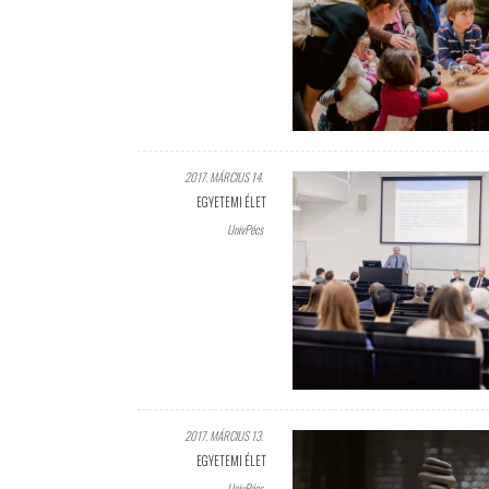
2017. MÁRCIUS 14.
EGYETEMI ÉLET
UnivPécs
2017. MÁRCIUS 13.
EGYETEMI ÉLET
UnivPécs