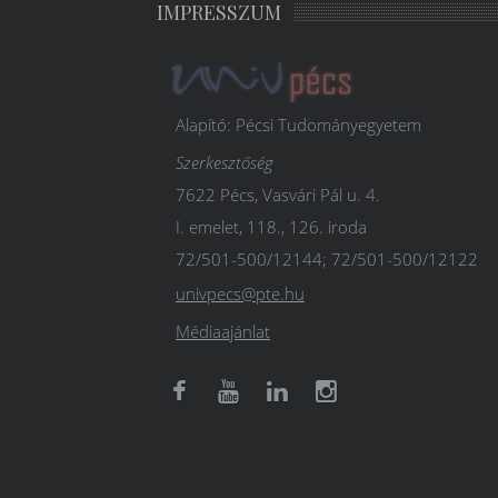
IMPRESSZUM
Alapító: Pécsi Tudományegyetem
Szerkesztőség
7622 Pécs, Vasvári Pál u. 4.
I. emelet, 118., 126. iroda
72/501-500/12144; 72/501-500/12122
univpecs@pte.hu
Médiaajánlat