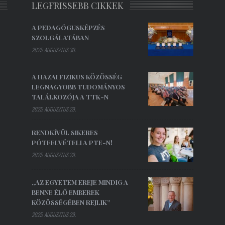
LEGFRISSEBB CIKKEK
A PEDAGÓGUSKÉPZÉS
SZOLGÁLATÁBAN
2025. AUGUSZTUS 30.
A HAZAI FIZIKUS KÖZÖSSÉG
LEGNAGYOBB TUDOMÁNYOS
TALÁLKOZÓJA A TTK-N
2025. AUGUSZTUS 29.
RENDKÍVÜL SIKERES
PÓTFELVÉTELI A PTE-N!
2025. AUGUSZTUS 29.
„AZ EGYETEM EREJE MINDIG A
BENNE ÉLŐ EMBEREK
KÖZÖSSÉGÉBEN REJLIK”
2025. AUGUSZTUS 29.