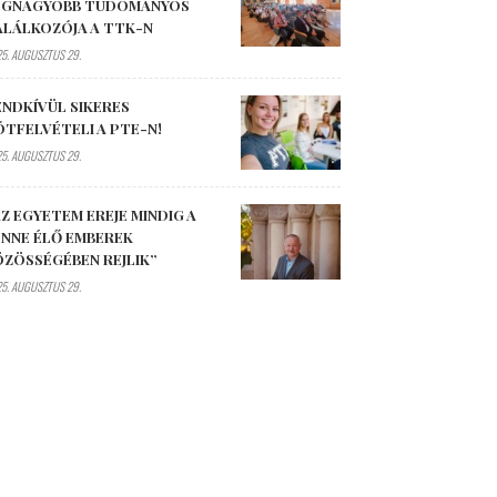
EGNAGYOBB TUDOMÁNYOS
ALÁLKOZÓJA A TTK-N
5. AUGUSZTUS 29.
ENDKÍVÜL SIKERES
ÓTFELVÉTELI A PTE-N!
5. AUGUSZTUS 29.
Z EGYETEM EREJE MINDIG A
ENNE ÉLŐ EMBEREK
ÖZÖSSÉGÉBEN REJLIK”
5. AUGUSZTUS 29.