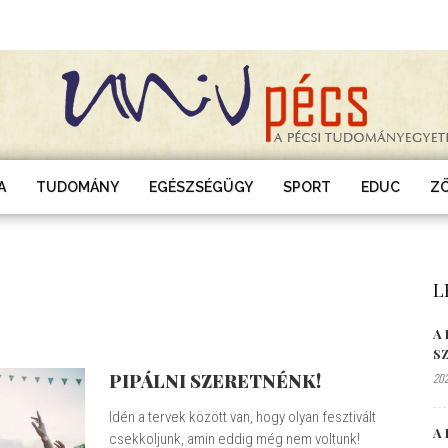
A
TUDOMÁNY
EGÉSZSÉGÜGY
SPORT
EDUC
Z
L
A
S
PIPÁLNI SZERETNÉNK!
202
Idén a tervek között van, hogy olyan fesztivált
A 
csekkoljunk, amin eddig még nem voltunk!