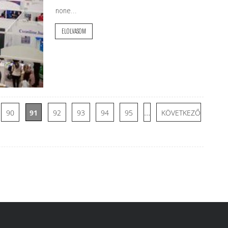
none...
ELOLVASOM
…
90
91
92
93
94
95
KÖVETKEZŐ