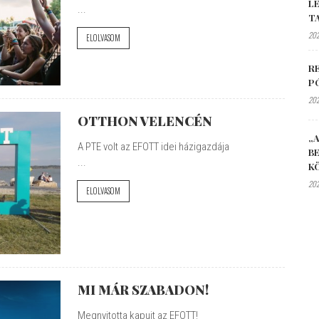
L
...
T
202
ELOLVASOM
R
P
202
OTTHON VELENCÉN
„A
A PTE volt az EFOTT idei házigazdája
B
...
K
202
ELOLVASOM
MI MÁR SZABADON!
Megnyitotta kapuit az EFOTT!