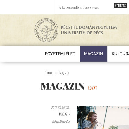
Ugrás a tartalomra
A KERESENDŐ KULCSSZAVAK
EGYETEMI ÉLET
MAGAZIN
KULTÚR
Címlap
Magazin
MAGAZIN
ROVAT
2017. JÚLIUS 20.
MAGAZIN
Kékesi Alexandra