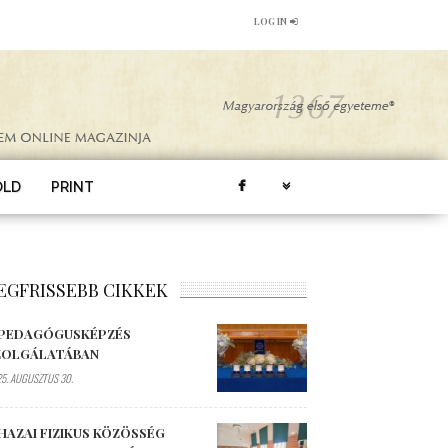
LOG IN
ÖLD
PRINT
EGFRISSEBB CIKKEK
 PEDAGÓGUSKÉPZÉS
ZOLGÁLATÁBAN
5. AUGUSZTUS 30.
HAZAI FIZIKUS KÖZÖSSÉG