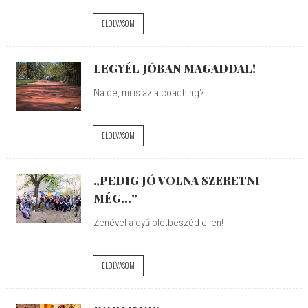
ELOLVASOM
LEGYÉL JÓBAN MAGADDAL!
Na de, mi is az a coaching?
...
ELOLVASOM
„PEDIG JÓ VOLNA SZERETNI
MÉG…”
Zenével a gyűlöletbeszéd ellen!
...
ELOLVASOM