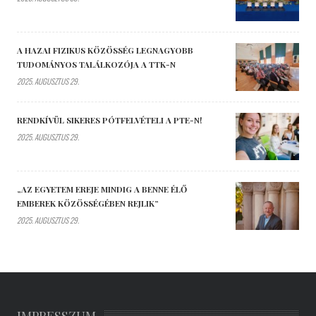
A HAZAI FIZIKUS KÖZÖSSÉG LEGNAGYOBB
TUDOMÁNYOS TALÁLKOZÓJA A TTK-N
2025. AUGUSZTUS 29.
RENDKÍVÜL SIKERES PÓTFELVÉTELI A PTE-N!
2025. AUGUSZTUS 29.
„AZ EGYETEM EREJE MINDIG A BENNE ÉLŐ
EMBEREK KÖZÖSSÉGÉBEN REJLIK”
2025. AUGUSZTUS 29.
IMPRESSZUM