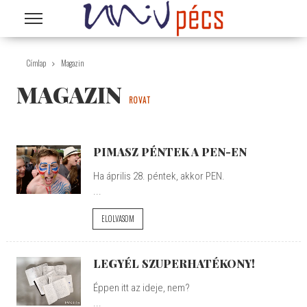
Ugrás a tartalomra
Címlap
Magazin
MAGAZIN
ROVAT
PIMASZ PÉNTEK A PEN-EN
Ha április 28. péntek, akkor PEN.
...
ELOLVASOM
LEGYÉL SZUPERHATÉKONY!
Éppen itt az ideje, nem?
...