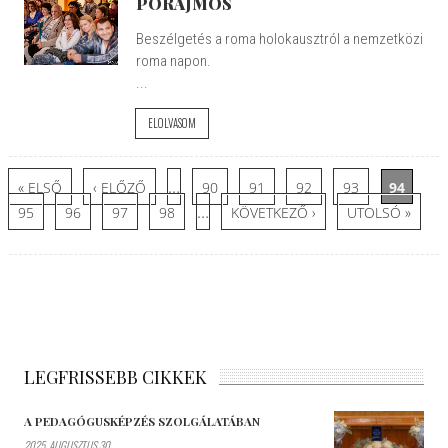
PORAJMOS
Beszélgetés a roma holokausztról a nemzetközi
roma napon.
...
ELOLVASOM
Oldalak
…
« ELSŐ
‹ ELŐZŐ
90
91
92
93
94
…
95
96
97
98
KÖVETKEZŐ ›
UTOLSÓ »
LEGFRISSEBB CIKKEK
A PEDAGÓGUSKÉPZÉS SZOLGÁLATÁBAN
2025. AUGUSZTUS 30.